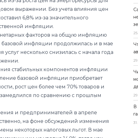
ь из-за роста цен на энергоресурсы для
одовом выражении. Без учета влияния цен
С
н
ставил 6,8% из-за значительного
з
ственной инфляции.
25
онетарных факторов на общую инфляцию
базовой инфляции продолжилась и в мае
Ч
а
я услуг несколько снизилась с начала года
ажении.
29
ния стабильных компонентов инфляции
Ч
едление базовой инфляции приобретает
м
ости, рост цен более чем 70% товаров и
д
 замедлился по сравнению с прошлым
29
В
ения и предпринимателей в апреле
г
етственно, на фоне обсуждений изменения
31
.
мены некоторых налоговых льгот. В мае