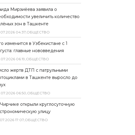
аида Мирзиёева заявила о
еобходимости увеличить количество
елёных зон в Ташкенте
.
07
.
2026
04
:
37
,
ОБЩЕСТВО
то изменится в Узбекистане с 1
вгуста: главные нововведения
.
07
.
2026
06
:
19
,
ОБЩЕСТВО
исло жертв ДТП с патрульными
отоциклами в Ташкенте выросло до
вух
.
07
.
2026
06
:
50
,
ОБЩЕСТВО
 Чирчике открыли круглосуточную
астрономическую улицу
07
.
2026
17
:
07
,
ОБЩЕСТВО