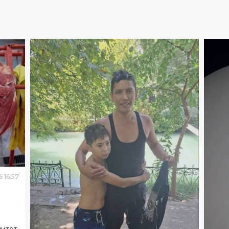
6
16
:
57
митет