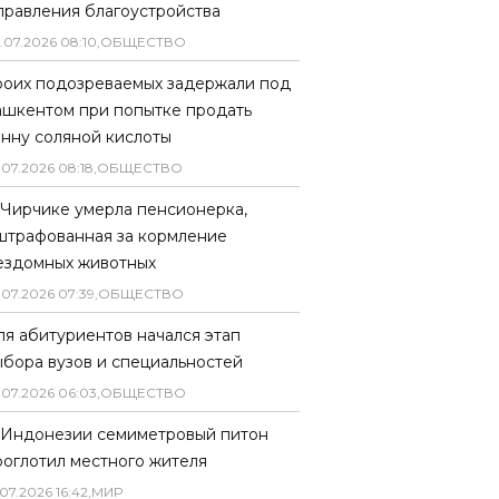
правления благоустройства
.
07
.
2026
08
:
10
,
ОБЩЕСТВО
роих подозреваемых задержали под
ашкентом при попытке продать
онну соляной кислоты
.
07
.
2026
08
:
18
,
ОБЩЕСТВО
 Чирчике умерла пенсионерка,
штрафованная за кормление
ездомных животных
.
07
.
2026
07
:
39
,
ОБЩЕСТВО
ля абитуриентов начался этап
ыбора вузов и специальностей
.
07
.
2026
06
:
03
,
ОБЩЕСТВО
 Индонезии семиметровый питон
роглотил местного жителя
07
.
2026
16
:
42
,
МИР