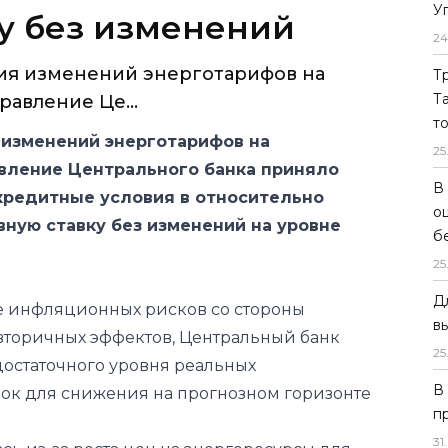
У
у без изменений
24
ия изменений энерготарифов на
Т
Т
авление Це...
т
 изменений энерготарифов на
25
вление Центрального банка приняло
В
кредитные условия в относительно
о
вную ставку без изменений на уровне
б
25
Д
е инфляционных рисков со стороны
в
 вторичных эффектов, Центральный банк
25
остаточного уровня реальных
В
ок для снижения на прогнозном горизонте
п
31
.