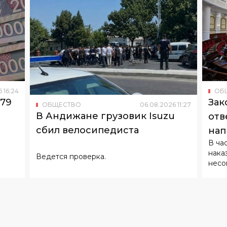
6
16
:
24
ОБ
179
Зак
ОБЩЕСТВО
06
.
08
.
2026
11
:
27
В Андижане грузовик Isuzu
отв
сбил велосипедиста
нап
В ча
нака
Ведется проверка.
несо