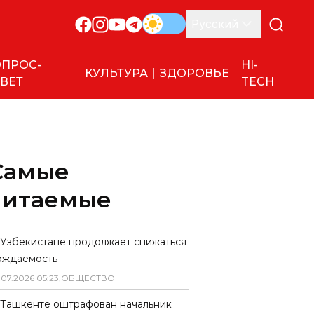
Русский
ПРОС-
HI-
КУЛЬТУРА
ЗДОРОВЬЕ
ВЕТ
TECH
Самые
читаемые
 Узбекистане продолжает снижаться
ождаемость
.
07
.
2026
05
:
23
,
ОБЩЕСТВО
 Ташкенте оштрафован начальник