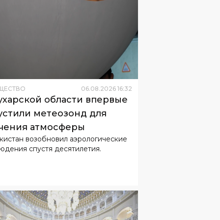
ЩЕСТВО
06
.
08
.
2026
16
:
32
ухарской области впервые
устили метеозонд для
чения атмосферы
кистан возобновил аэрологические
юдения спустя десятилетия.