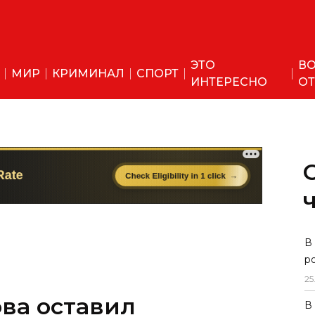
ЭТО
ВО
МИР
КРИМИНАЛ
СПОРТ
ИНТЕРЕСНО
ОТ
В
р
25
ва оставил
В