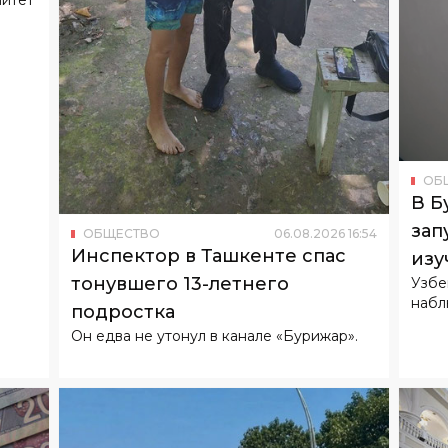
ОБ
В Б
зап
ОБЩЕСТВО
06
.
08
.
2026
16
:
54
Инспектор в Ташкенте спас
изу
тонувшего 13-летнего
Узбе
набл
подростка
Он едва не утонул в канале «Бурижар».