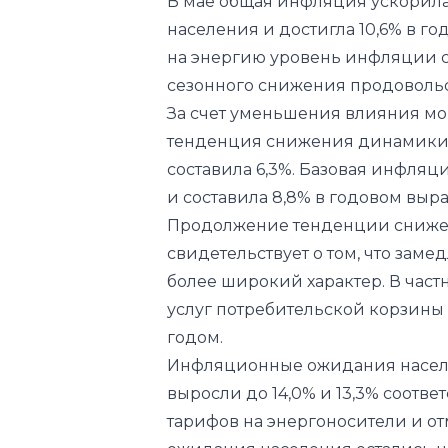
В мае общая инфляция ускорилас
населения и достигла 10,6% в г
на энергию уровень инфляции со
сезонного снижения продоволь
За счет уменьшения влияния м
тенденция снижения динамики 
составила 6,3%. Базовая инфляци
и составила 8,8% в годовом выр
Продолжение тенденции сниже
свидетельствует о том, что зам
более широкий характер. В частн
услуг потребительской корзины
годом.
Инфляционные ожидания насел
выросли до 14,0% и 13,3% соотв
тарифов на энергоносители и от