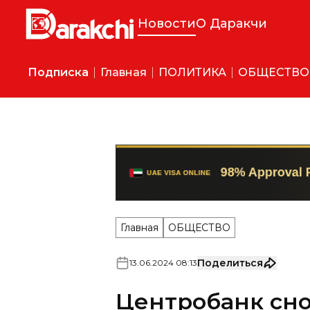
Новости
О Даракчи
Подписка
Главная
ПОЛИТИКА
ОБЩЕСТВО
Главная
ОБЩЕСТВО
Поделиться
13
.
06
.
2024
08
:
13
Центробанк сно