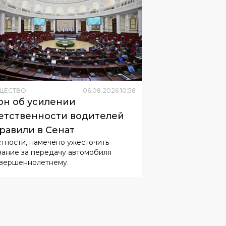
ЩЕСТВО
06
.
08
.
2026
10
:
58
он об усилении
етственности водителей
равили в Сенат
стности, намечено ужесточить
зание за передачу автомобиля
вершеннолетнему.