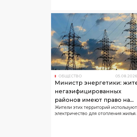
ОБЩЕСТВО
05
.
08
.
2026
Министр энергетики: жит
негазифицированных
районов имеют право на
Жители этих территорий используют
льготный тариф
электричество для отопления жилья.