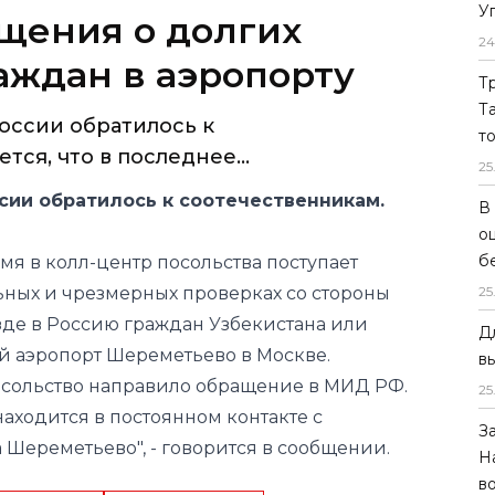
У
щения о долгих
24
аждан в аэропорту
Т
Т
оссии обратилось к
т
ся, что в последнее...
25
сии обратилось к соотечественникам.
В
о
б
мя в колл-центр посольства поступает
ных и чрезмерных проверках со стороны
25
зде в Россию граждан Узбекистана или
Д
 аэропорт Шереметьево в Москве.
в
осольство направило обращение в МИД РФ.
25
находится в постоянном контакте с
З
Шереметьево", - говорится в сообщении.
Н
в