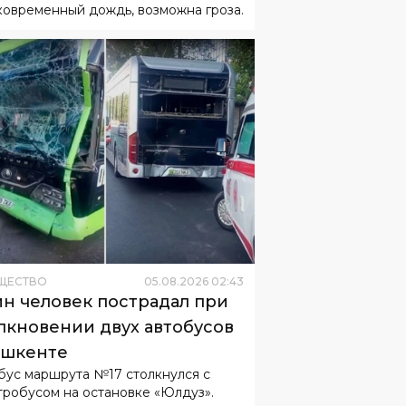
ковременный дождь, возможна гроза.
ЩЕСТВО
05
.
08
.
2026
02
:
43
н человек пострадал при
лкновении двух автобусов
ашкенте
бус маршрута №17 столкнулся с
тробусом на остановке «Юлдуз».