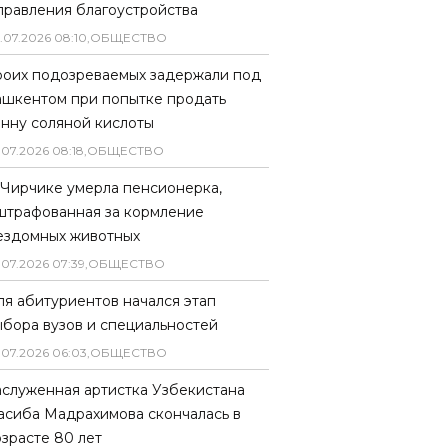
правления благоустройства
.
07
.
2026
08
:
10
,
ОБЩЕСТВО
роих подозреваемых задержали под
ашкентом при попытке продать
онну соляной кислоты
.
07
.
2026
08
:
18
,
ОБЩЕСТВО
 Чирчике умерла пенсионерка,
штрафованная за кормление
ездомных животных
.
07
.
2026
07
:
39
,
ОБЩЕСТВО
ля абитуриентов начался этап
ыбора вузов и специальностей
.
07
.
2026
06
:
03
,
ОБЩЕСТВО
аслуженная артистка Узбекистана
асиба Мадрахимова скончалась в
озрасте 80 лет