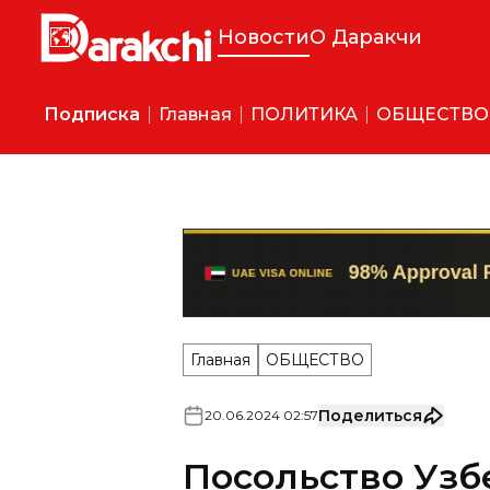
Новости
О Даракчи
Подписка
Главная
ПОЛИТИКА
ОБЩЕСТВО
Главная
ОБЩЕСТВО
Поделиться
20
.
06
.
2024
02
:
57
Посольство Узб