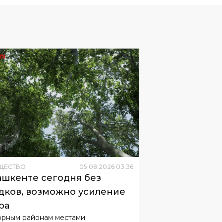
ЩЕСТВО
05
.
08
.
2026
03
:
36
ашкенте сегодня без
дков, возможно усиление
ра
орным районам местами