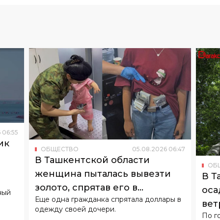
6
06
:
55
ик
ОБЩЕСТВО
05
.
08
.
2026
06
:
47
о
В Ташкентской области
ОБ
женщина пыталась вывезти
В Т
золото, спрятав его в
оса
ный
Еще одна гражданка спрятала доллары в
подгузнике ребенка
вет
одежду своей дочери.
По г