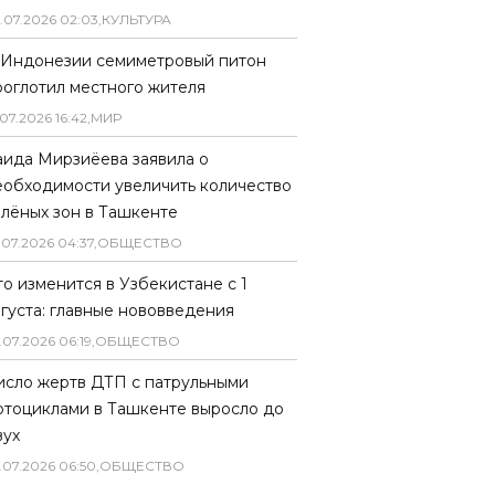
.
07
.
2026
02
:
03
,
КУЛЬТУРА
 Индонезии семиметровый питон
роглотил местного жителя
07
.
2026
16
:
42
,
МИР
аида Мирзиёева заявила о
еобходимости увеличить количество
елёных зон в Ташкенте
.
07
.
2026
04
:
37
,
ОБЩЕСТВО
то изменится в Узбекистане с 1
вгуста: главные нововведения
.
07
.
2026
06
:
19
,
ОБЩЕСТВО
исло жертв ДТП с патрульными
отоциклами в Ташкенте выросло до
вух
.
07
.
2026
06
:
50
,
ОБЩЕСТВО