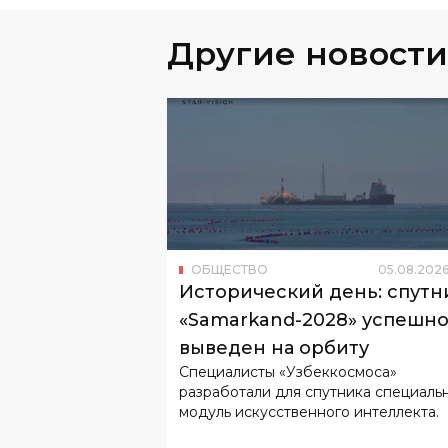
Другие новости
ОБЩЕСТВО
05
.
08
.
202
Исторический день: спутн
«Samarkand-2028» успешн
выведен на орбиту
Специалисты «Узбеккосмоса»
разработали для спутника специаль
модуль искусственного интеллекта.