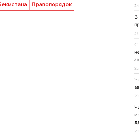
бекистана
Правопорядок
24
В
п
31
.
С
н
з
25
Ч
а
29
Ч
м
д
29