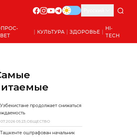
Русский
ПРОС-
HI-
КУЛЬТУРА
ЗДОРОВЬЕ
ВЕТ
TECH
Самые
читаемые
 Узбекистане продолжает снижаться
ождаемость
.
07
.
2026
05
:
23
,
ОБЩЕСТВО
 Ташкенте оштрафован начальник