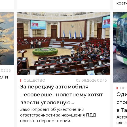
крат
02
:
56
ели
ОБЩЕСТВО
05
.
08
.
2026
02
:
45
За передачу автомобиля
ОБ
Оди
несовершеннолетнему хотят
сто
ввести уголовную
Законопроект об ужесточении
в Т
ответственность
ответственности за нарушения ПДД
Авто
принят в первом чтении.
элек