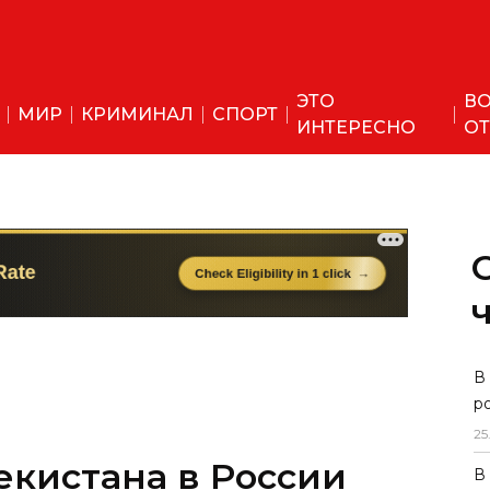
ЭТО
ВО
МИР
КРИМИНАЛ
СПОРТ
ИНТЕРЕСНО
ОТ
В
р
25
екистана в России
В