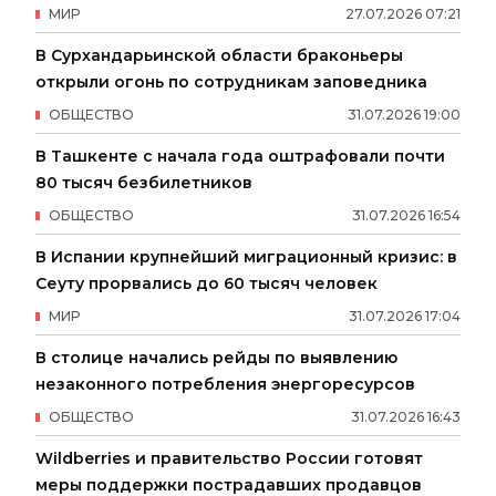
МИР
27
.
07
.
2026
07
:
21
В Сурхандарьинской области браконьеры
открыли огонь по сотрудникам заповедника
ОБЩЕСТВО
31
.
07
.
2026
19
:
00
В Ташкенте с начала года оштрафовали почти
80 тысяч безбилетников
ОБЩЕСТВО
31
.
07
.
2026
16
:
54
В Испании крупнейший миграционный кризис: в
Сеуту прорвались до 60 тысяч человек
МИР
31
.
07
.
2026
17
:
04
В столице начались рейды по выявлению
незаконного потребления энергоресурсов
ОБЩЕСТВО
31
.
07
.
2026
16
:
43
Wildberries и правительство России готовят
меры поддержки пострадавших продавцов