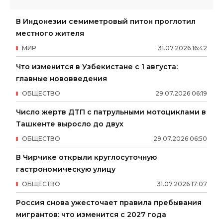
В Индонезии семиметровый питон проглотил
местного жителя
МИР
31
.
07
.
2026
16
:
42
Что изменится в Узбекистане с 1 августа:
главные нововведения
ОБЩЕСТВО
29
.
07
.
2026
06
:
19
Число жертв ДТП с патрульными мотоциклами в
Ташкенте выросло до двух
ОБЩЕСТВО
29
.
07
.
2026
06
:
50
В Чирчике открыли круглосуточную
гастрономическую улицу
ОБЩЕСТВО
31
.
07
.
2026
17
:
07
Россия снова ужесточает правила пребывания
мигрантов: что изменится с 2027 года