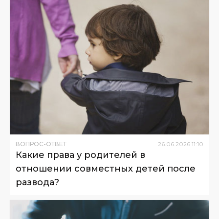
ВОПРОС-ОТВЕТ
26
.
06
.
2026
11
:
10
Какие права у родителей в
отношении совместных детей после
развода?