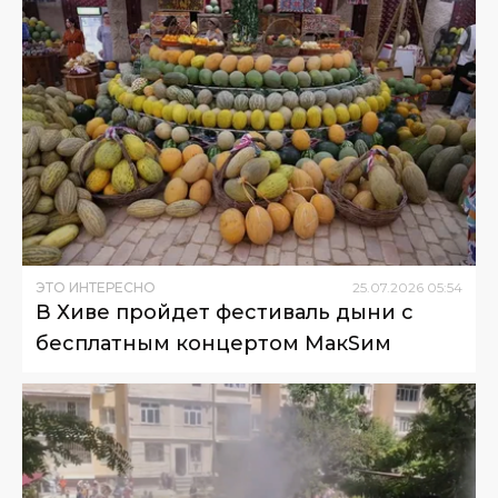
ЭТО ИНТЕРЕСНО
25
.
07
.
2026
05
:
54
В Хиве пройдет фестиваль дыни с
бесплатным концертом МакSим