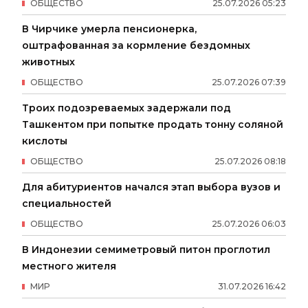
ОБЩЕСТВО
25
.
07
.
2026
05
:
23
В Чирчике умерла пенсионерка,
оштрафованная за кормление бездомных
животных
ОБЩЕСТВО
25
.
07
.
2026
07
:
39
Троих подозреваемых задержали под
Ташкентом при попытке продать тонну соляной
кислоты
ОБЩЕСТВО
25
.
07
.
2026
08
:
18
Для абитуриентов начался этап выбора вузов и
специальностей
ОБЩЕСТВО
25
.
07
.
2026
06
:
03
В Индонезии семиметровый питон проглотил
местного жителя
МИР
31
.
07
.
2026
16
:
42