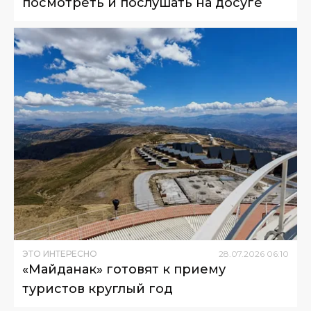
посмотреть и послушать на досуге
ЭТО ИНТЕРЕСНО
28
.
07
.
2026
06
:
10
«Майданак» готовят к приему
туристов круглый год