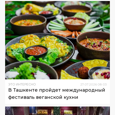
ЭТО ИНТЕРЕСНО
27
.
07
.
2026
08
:
03
В Ташкенте пройдет международный
фестиваль веганской кухни