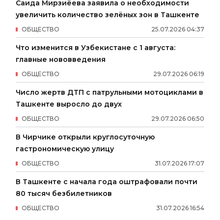
Саида Мирзиёева заявила о необходимости
увеличить количество зелёных зон в Ташкенте
ОБЩЕСТВО
25
.
07
.
2026
04
:
37
Что изменится в Узбекистане с 1 августа:
главные нововведения
ОБЩЕСТВО
29
.
07
.
2026
06
:
19
Число жертв ДТП с патрульными мотоциклами в
Ташкенте выросло до двух
ОБЩЕСТВО
29
.
07
.
2026
06
:
50
В Чирчике открыли круглосуточную
гастрономическую улицу
ОБЩЕСТВО
31
.
07
.
2026
17
:
07
В Ташкенте с начала года оштрафовали почти
80 тысяч безбилетников
ОБЩЕСТВО
31
.
07
.
2026
16
:
54