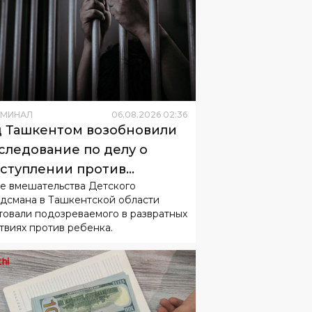
ИМИНАЛ
06
.
08
.
2026
02
:
36
 Ташкентом возобновили
следование по делу о
ступлении против
е вмешательства Детского
овершеннолетнего
дсмана в Ташкентской области
товали подозреваемого в развратных
твиях против ребенка.