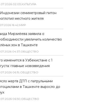
.
07
.
2026
02
:
03
,
КУЛЬТУРА
 Индонезии семиметровый питон
роглотил местного жителя
07
.
2026
16
:
42
,
МИР
аида Мирзиёева заявила о
еобходимости увеличить количество
елёных зон в Ташкенте
.
07
.
2026
04
:
37
,
ОБЩЕСТВО
то изменится в Узбекистане с 1
вгуста: главные нововведения
.
07
.
2026
06
:
19
,
ОБЩЕСТВО
исло жертв ДТП с патрульными
отоциклами в Ташкенте выросло до
вух
.
07
.
2026
06
:
50
,
ОБЩЕСТВО