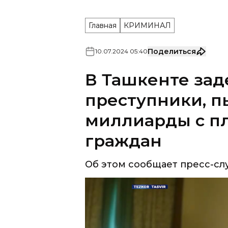
Главная
КРИМИНАЛ
Поделиться
10
.
07
.
2024
05
:
40
В Ташкенте за
преступники, п
миллиарды с пл
граждан
Об этом сообщает пресс-сл