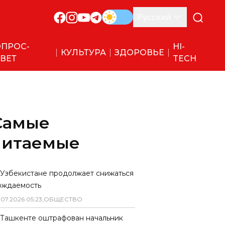
Русский
ПРОС-
HI-
КУЛЬТУРА
ЗДОРОВЬЕ
ВЕТ
TECH
Самые
читаемые
 Узбекистане продолжает снижаться
ождаемость
.
07
.
2026
05
:
23
,
ОБЩЕСТВО
 Ташкенте оштрафован начальник