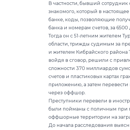
В частности, бывший сотрудник 
знакомого, который в настоящее
банке, коды, позволяющие полу
банка и номерам счетов, за 6500
Тогда он с 51-летним жителем Т
области, трижды судимым за пр
и жителем Кибрайского района Т
войдя в сговор, решили с прив
сложности 370 миллиардов сумо
счетов и пластиковых картах гр
приложению, а затем перевести 
через оффшор.
Преступники перевели в иностр
были пойманы с поличным при 
оффшорные территории на загр
До начала расследования выясн