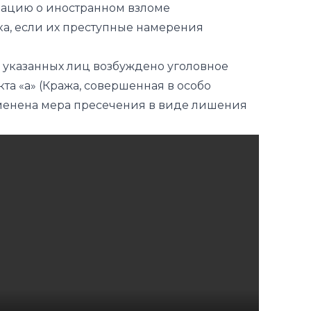
ацию о иностранном взломе
а, если их преступные намерения
 указанных лиц возбуждено уголовное
та «а» (
Кража, совершенная
в особо
менена мера пресечения в виде лишения