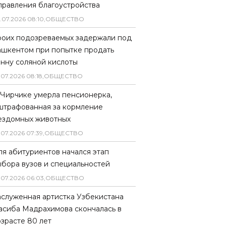
правления благоустройства
.
07
.
2026
08
:
10
,
ОБЩЕСТВО
роих подозреваемых задержали под
ашкентом при попытке продать
онну соляной кислоты
.
07
.
2026
08
:
18
,
ОБЩЕСТВО
 Чирчике умерла пенсионерка,
штрафованная за кормление
ездомных животных
.
07
.
2026
07
:
39
,
ОБЩЕСТВО
ля абитуриентов начался этап
ыбора вузов и специальностей
.
07
.
2026
06
:
03
,
ОБЩЕСТВО
аслуженная артистка Узбекистана
асиба Мадрахимова скончалась в
озрасте 80 лет