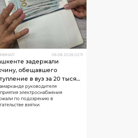
ИМИНАЛ
06
.
08
.
2026
02
:
11
ашкенте задержали
чину, обещавшего
тупление в вуз за 20 тысяч
Самарканде руководителя
ларов
приятия электроснабжения
ржали по подозрению в
гательстве взятки.