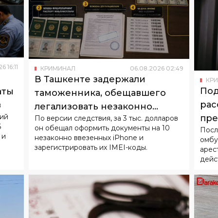
26
16
:
11
КРИМИНАЛ
06
.
08
.
2026
02
:
49
В Ташкенте задержали
КР
Под
аты
таможенника, обещавшего
рас
в
легализовать незаконно
ний
пре
По версии следствия, за 3 тыс. долларов
ввезенные iPhone
6
он обещал оформить документы на 10
Посл
нес
 и
незаконно ввезенных iPhone и
омбу
зарегистрировать их IMEI-коды.
арес
дейс