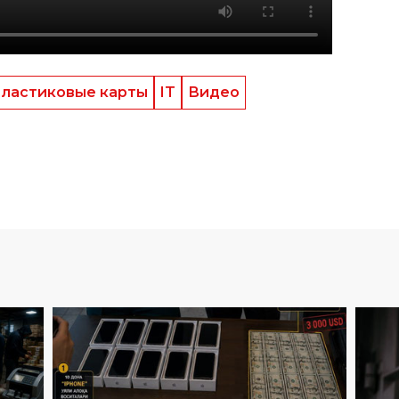
ластиковые карты
IT
Видео