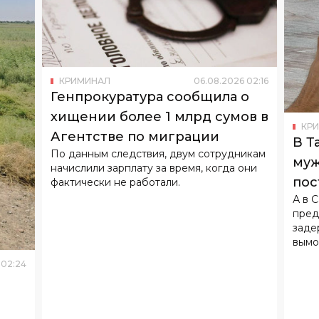
КРИМИНАЛ
06
.
08
.
2026
02
:
16
Генпрокуратура сообщила о
хищении более 1 млрд сумов в
КР
Агентстве по миграции
В Т
По данным следствия, двум сотрудникам
муж
начислили зарплату за время, когда они
пос
фактически не работали.
А в 
дол
пред
заде
вымо
02
:
24