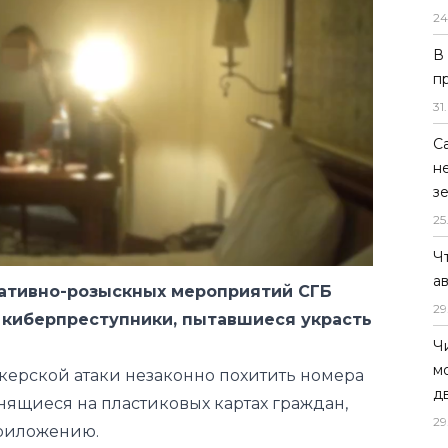
24
В
п
31
.
С
н
з
25
Ч
а
ративно-розыскных мероприятий СГБ
29
 киберпреступники, пытавшиеся украсть
Ч
м
керской атаки незаконно похитить номера
д
анящиеся на пластиковых картах граждан,
29
риложению.