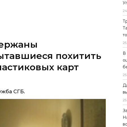
У
24
Т
Т
т
держаны
25
ытавшиеся похитить
В
о
астиковых карт
б
25
Д
ужба СГБ.
в
25
З
Н
в