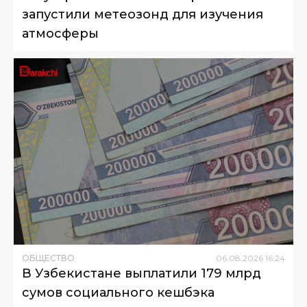
запустили метеозонд для изучения
атмосферы
ОБЩЕСТВО
06
.
08
.
2026
16
:
24
В Узбекистане выплатили 179 млрд
сумов социального кешбэка