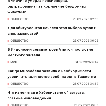
В Чирчике умерла пенсионерка,
оштрафованная за кормление бездомных
животных
ОБЩЕСТВО
25
.
07
.
2026
07
:
39
Для абитуриентов начался этап выбора вузов и
специальностей
ОБЩЕСТВО
25
.
07
.
2026
06
:
03
В Индонезии семиметровый питон проглотил
местного жителя
МИР
31
.
07
.
2026
16
:
42
Саида Мирзиёева заявила о необходимости
увеличить количество зелёных зон в Ташкенте
ОБЩЕСТВО
25
.
07
.
2026
04
:
37
Что изменится в Узбекистане с 1 августа:
главные нововведения
ОБЩЕСТВО
29
.
07
.
2026
06
:
19