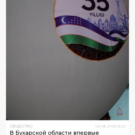
ОБЩЕСТВО
06
.
08
.
2026
16
:
32
В Бухарской области впервые