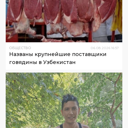
ОБЩЕСТВО
06
.
08
.
2026
16
:
57
Названы крупнейшие поставщики
говядины в Узбекистан