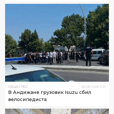
ОБЩЕСТВО
06
.
08
.
2026
11
:
27
В Андижане грузовик Isuzu сбил
велосипедиста