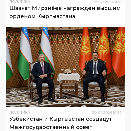
ПОЛИТИКА
30
.
07
.
2026
11
:
52
Шавкат Мирзиёев награжден высшим
орденом Кыргызстана
ПОЛИТИКА
30
.
07
.
2026
10
:
39
Узбекистан и Кыргызстан создадут
Межгосударственный совет