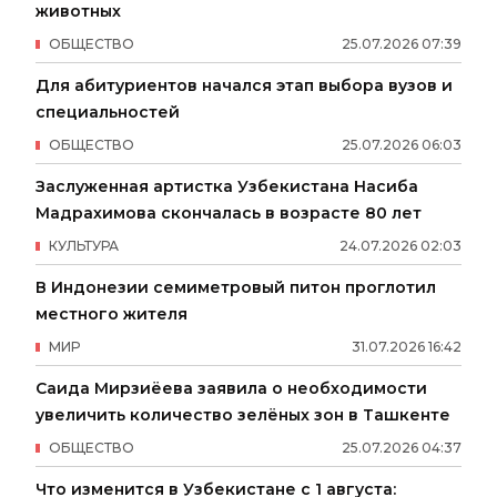
животных
ОБЩЕСТВО
25
.
07
.
2026
07
:
39
Для абитуриентов начался этап выбора вузов и
специальностей
ОБЩЕСТВО
25
.
07
.
2026
06
:
03
Заслуженная артистка Узбекистана Насиба
Мадрахимова скончалась в возрасте 80 лет
КУЛЬТУРА
24
.
07
.
2026
02
:
03
В Индонезии семиметровый питон проглотил
местного жителя
МИР
31
.
07
.
2026
16
:
42
Саида Мирзиёева заявила о необходимости
увеличить количество зелёных зон в Ташкенте
ОБЩЕСТВО
25
.
07
.
2026
04
:
37
Что изменится в Узбекистане с 1 августа: