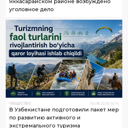
Яккасарайском районе возбуждено
уголовное дело
ОБЩЕСТВО
05
.
08
.
2026
02
:
14
В Узбекистане подготовили пакет мер
по развитию активного и
экстремального туризма