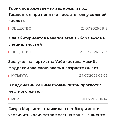
Троих подозреваемых задержали под
Ташкентом при попытке продать тонну соляной
кислоты
ОБЩЕСТВО
25
.
07
.
2026
08
:
18
Для абитуриентов начался этап выбора вузов и
специальностей
ОБЩЕСТВО
25
.
07
.
2026
06
:
03
Заслуженная артистка Узбекистана Насиба
Мадрахимова скончалась в возрасте 80 лет
КУЛЬТУРА
24
.
07
.
2026
02
:
03
В Индонезии семиметровый питон проглотил
местного жителя
МИР
31
.
07
.
2026
16
:
42
Саида Мирзиёева заявила о необходимости
увеличить количество зелёных зон в Ташкенте