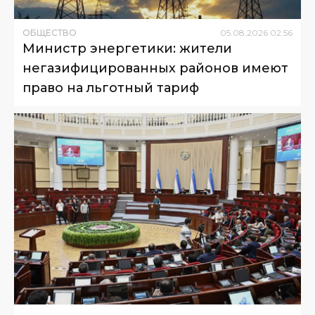
ОБЩЕСТВО
05
.
08
.
2026
02
:
56
Министр энергетики: жители
негазифицированных районов имеют
право на льготный тариф