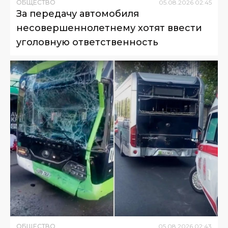
ОБЩЕСТВО
05
.
08
.
2026
02
:
45
За передачу автомобиля
несовершеннолетнему хотят ввести
уголовную ответственность
ОБЩЕСТВО
05
.
08
.
2026
02
:
43