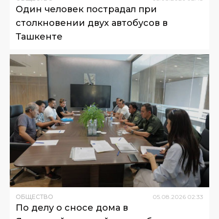
Один человек пострадал при
столкновении двух автобусов в
Ташкенте
ОБЩЕСТВО
05
.
08
.
2026
02
:
33
По делу о сносе дома в