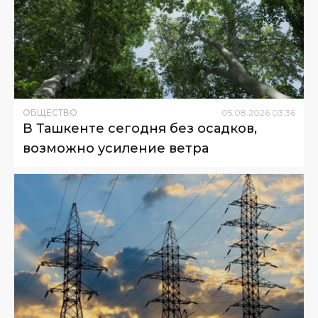
ОБЩЕСТВО
05
.
08
.
2026
03
:
36
В Ташкенте сегодня без осадков,
возможно усиление ветра