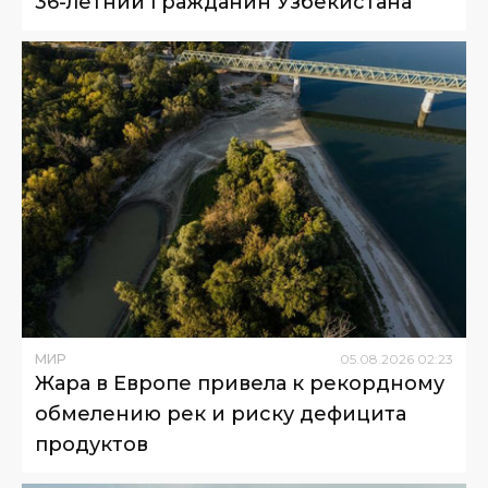
36-летний гражданин Узбекистана
МИР
05
.
08
.
2026
02
:
23
Жара в Европе привела к рекордному
обмелению рек и риску дефицита
продуктов