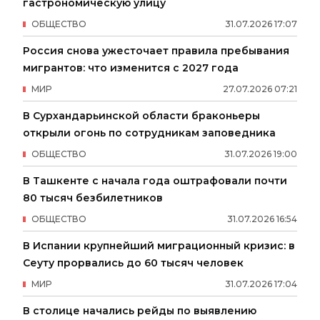
гастрономическую улицу
ОБЩЕСТВО
31
.
07
.
2026
17
:
07
Россия снова ужесточает правила пребывания
мигрантов: что изменится с 2027 года
МИР
27
.
07
.
2026
07
:
21
В Сурхандарьинской области браконьеры
открыли огонь по сотрудникам заповедника
ОБЩЕСТВО
31
.
07
.
2026
19
:
00
В Ташкенте с начала года оштрафовали почти
80 тысяч безбилетников
ОБЩЕСТВО
31
.
07
.
2026
16
:
54
В Испании крупнейший миграционный кризис: в
Сеуту прорвались до 60 тысяч человек
МИР
31
.
07
.
2026
17
:
04
В столице начались рейды по выявлению