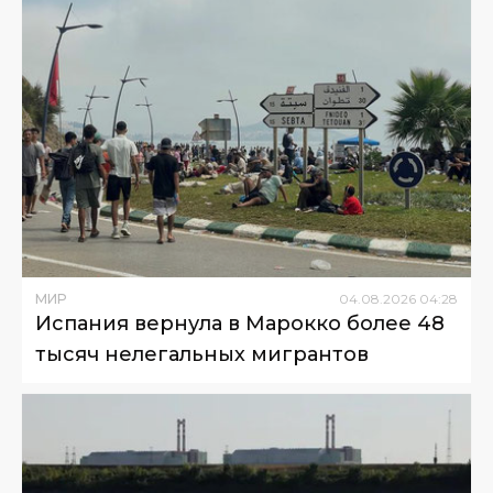
МИР
04
.
08
.
2026
04
:
28
Испания вернула в Марокко более 48
тысяч нелегальных мигрантов