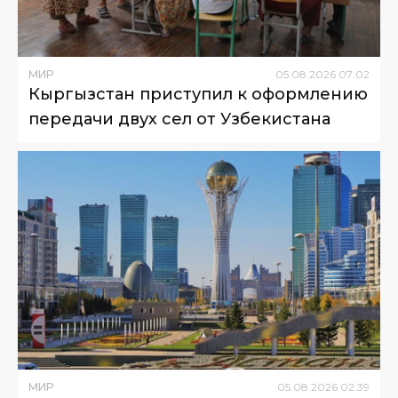
МИР
05
.
08
.
2026
07
:
02
Кыргызстан приступил к оформлению
передачи двух сел от Узбекистана
МИР
05
.
08
.
2026
02
:
39