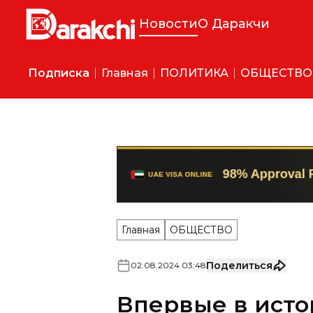
Новости
О Даракчи
Подписка
Главная
ПОЛИТИКА
ОБЩЕСТВО
Главная
ОБЩЕСТВО
Поделиться
02
.
08
.
2024
03
:
48
Впервые в ист
Узбекистана пр
миллиард долл