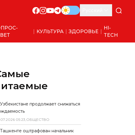
Русский
ПРОС-
HI-
КУЛЬТУРА
ЗДОРОВЬЕ
ВЕТ
TECH
Самые
читаемые
 Узбекистане продолжает снижаться
ождаемость
.
07
.
2026
05
:
23
,
ОБЩЕСТВО
 Ташкенте оштрафован начальник