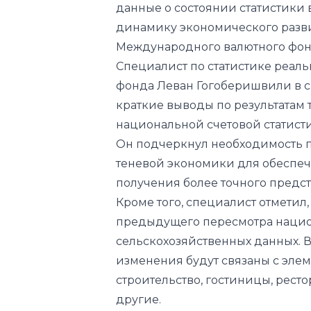
Специалист по статистике реал
фонда Леван Гогоберишвили в 
краткие выводы по результатам
национальной счетовой статисти
Он подчеркнул необходимость п
теневой экономики для обеспеч
получения более точного предс
Кроме того, специалист отметил
предыдущего пересмотра национ
сельскохозяйственных данных. В
изменения будут связаны с эле
строительство, гостиницы, рест
другие.
По словам эксперта, в результа
увеличится примерно на 10-12 п
изменение темпов роста реальн