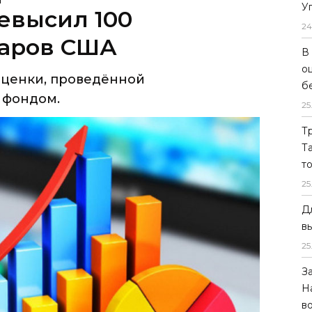
У
оценки, проведённой
24
 фондом.
В
о
б
25
Т
Т
т
25
Д
в
25
З
Н
в