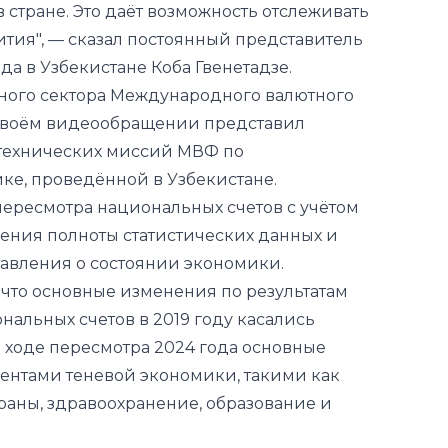
ьного сектора Международного валютного
своём видеообращении представил
 технических миссий МВФ по
ке, проведённой в Узбекистане.
ересмотра национальных счетов с учётом
ения полноты статистических данных и
тавления о состоянии экономики.
, что основные изменения по результатам
альных счетов в 2019 году касались
 ходе пересмотра 2024 года основные
ментами теневой экономики, такими как
ораны, здравоохранение, образование и
те пересмотра номинальный уровень ВВП
роцентов. При этом максимальное
ого ВВП составит примерно 0,8