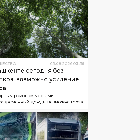
ЩЕСТВО
05
.
08
.
2026
03
:
36
ашкенте сегодня без
дков, возможно усиление
ра
орным районам местами
ковременный дождь, возможна гроза.