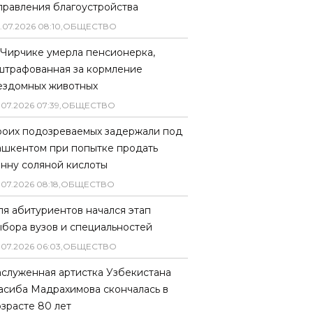
правления благоустройства
.
07
.
2026
08
:
10
,
ОБЩЕСТВО
 Чирчике умерла пенсионерка,
штрафованная за кормление
ездомных животных
.
07
.
2026
07
:
39
,
ОБЩЕСТВО
роих подозреваемых задержали под
ашкентом при попытке продать
онну соляной кислоты
.
07
.
2026
08
:
18
,
ОБЩЕСТВО
ля абитуриентов начался этап
ыбора вузов и специальностей
.
07
.
2026
06
:
03
,
ОБЩЕСТВО
аслуженная артистка Узбекистана
асиба Мадрахимова скончалась в
озрасте 80 лет