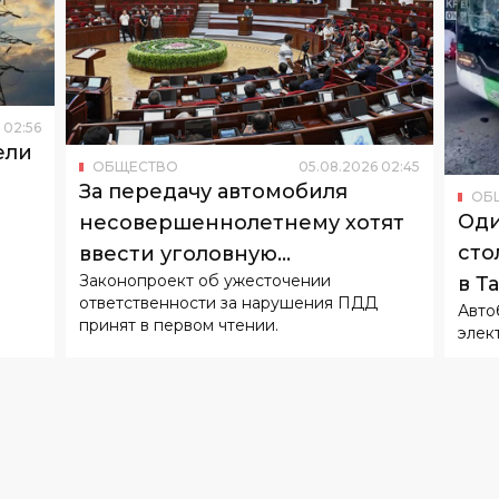
02
:
56
ели
ОБЩЕСТВО
05
.
08
.
2026
02
:
45
За передачу автомобиля
ОБ
Оди
несовершеннолетнему хотят
сто
ввести уголовную
Законопроект об ужесточении
в Т
ответственность
ответственности за нарушения ПДД
Авто
принят в первом чтении.
элек