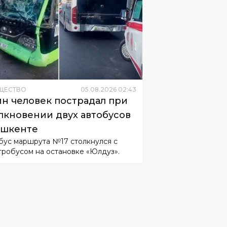
ЩЕСТВО
05
.
08
.
2026
02
:
43
н человек пострадал при
лкновении двух автобусов
ашкенте
бус маршрута №17 столкнулся с
тробусом на остановке «Юлдуз».