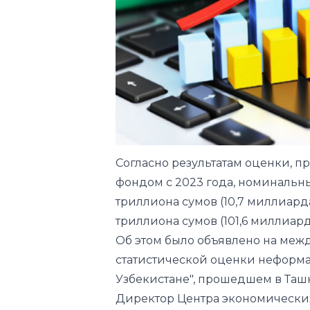
Согласно результатам оценки,
фондом с 2023 года, номинальны
триллиона сумов (10,7 миллиарда
триллиона сумов (101,6 миллиар
Об этом было объявлено на меж
статистической оценки неформа
Узбекистане", прошедшем в Таш
Директор Центра экономически
открывая мероприятие, проинфо
направленных на улучшение эко
подчеркнул важность статистич