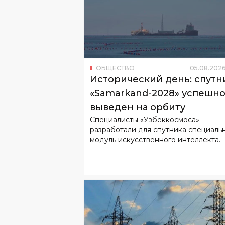
ОБЩЕСТВО
05
.
08
.
202
Исторический день: спутн
«Samarkand-2028» успешн
выведен на орбиту
Специалисты «Узбеккосмоса»
разработали для спутника специаль
модуль искусственного интеллекта.