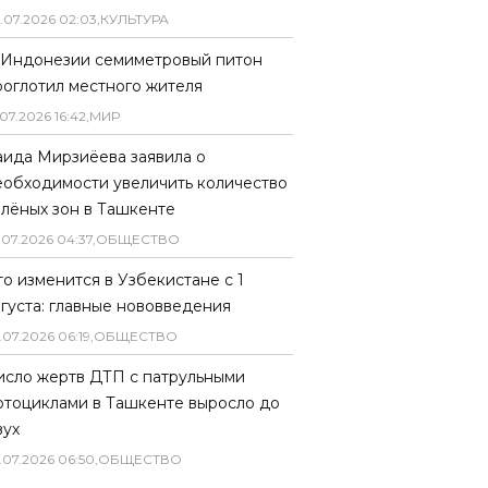
.
07
.
2026
02
:
03
,
КУЛЬТУРА
 Индонезии семиметровый питон
роглотил местного жителя
07
.
2026
16
:
42
,
МИР
аида Мирзиёева заявила о
еобходимости увеличить количество
елёных зон в Ташкенте
.
07
.
2026
04
:
37
,
ОБЩЕСТВО
то изменится в Узбекистане с 1
вгуста: главные нововведения
.
07
.
2026
06
:
19
,
ОБЩЕСТВО
исло жертв ДТП с патрульными
отоциклами в Ташкенте выросло до
вух
.
07
.
2026
06
:
50
,
ОБЩЕСТВО