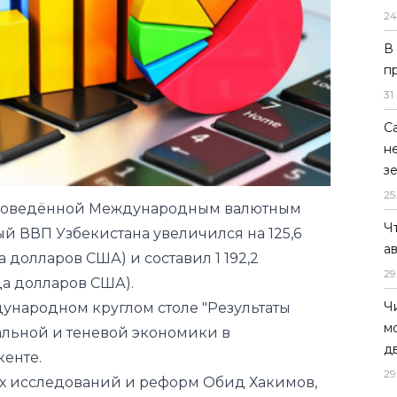
24
В
п
31
.
С
 проведённой Международным валютным
н
й ВВП Узбекистана увеличился на 125,6
з
 долларов США) и составил 1 192,2
25
да долларов США).
Ч
дународном круглом столе "Результаты
а
льной и теневой экономики в
29
кенте.
Ч
х исследований и реформ Обид Хакимов,
м
рмировал участников о реформах,
д
номической ситуации в Узбекистане. Он
29
еской оценки неформальной и теневой