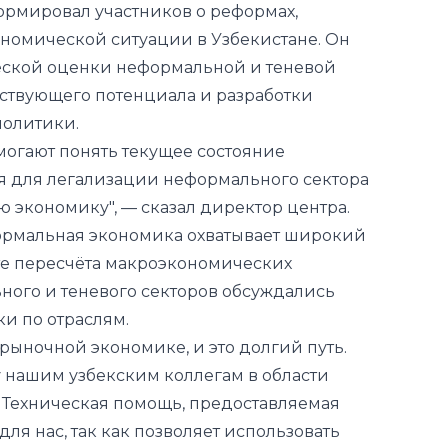
ствующего потенциала и разработки
политики.
могают понять текущее состояние
ия для легализации неформального сектора
 экономику", — сказал директор центра.
ормальная экономика охватывает широкий
ате пересчёта макроэкономических
ного и теневого секторов обсуждались
и по отраслям.
 рыночной экономике, и это долгий путь.
 нашим узбекским коллегам в области
а. Техническая помощь, предоставляемая
ля нас, так как позволяет использовать
 стране. Это даёт возможность отслеживать
тия", — сказал постоянный представитель
а в Узбекистане Коба Гвенетадзе.