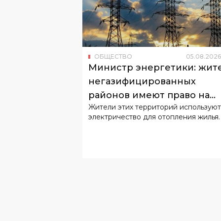
ОБЩЕСТВО
05
.
08
.
2026
Министр энергетики: жит
негазифицированных
районов имеют право на
Жители этих территорий используют
льготный тариф
электричество для отопления жилья.