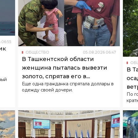
6
06
:
55
ик
ОБЩЕСТВО
05
.
08
.
2026
06
:
47
о
В Ташкентской области
ОБ
женщина пыталась вывезти
В Т
золото, спрятав его в
оса
ный
Еще одна гражданка спрятала доллары в
подгузнике ребенка
вет
одежду своей дочери.
По г
крат