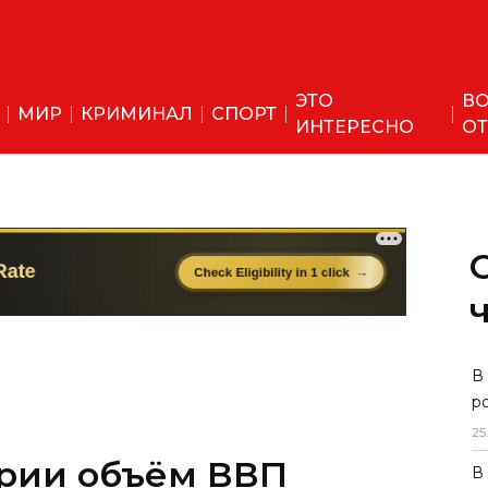
ЭТО
ВО
МИР
КРИМИНАЛ
СПОРТ
ИНТЕРЕСНО
ОТ
ории объём ВВП
В
р
евысил 100
25
аров США
В