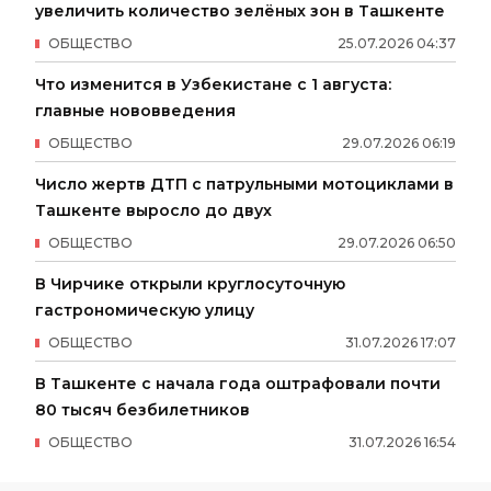
увеличить количество зелёных зон в Ташкенте
ОБЩЕСТВО
25
.
07
.
2026
04
:
37
Что изменится в Узбекистане с 1 августа:
главные нововведения
ОБЩЕСТВО
29
.
07
.
2026
06
:
19
Число жертв ДТП с патрульными мотоциклами в
Ташкенте выросло до двух
ОБЩЕСТВО
29
.
07
.
2026
06
:
50
В Чирчике открыли круглосуточную
гастрономическую улицу
ОБЩЕСТВО
31
.
07
.
2026
17
:
07
В Ташкенте с начала года оштрафовали почти
80 тысяч безбилетников
ОБЩЕСТВО
31
.
07
.
2026
16
:
54