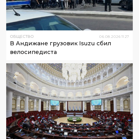
ОБЩЕСТВО
06
.
08
.
2026
11
:
27
В Андижане грузовик Isuzu сбил
велосипедиста