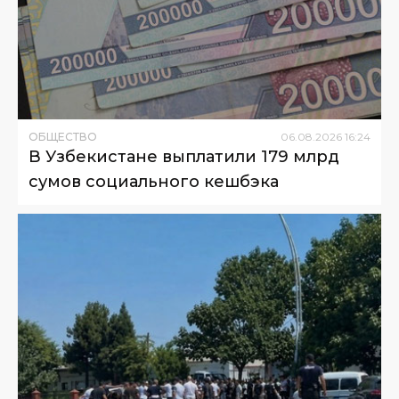
ОБЩЕСТВО
06
.
08
.
2026
16
:
24
В Узбекистане выплатили 179 млрд
сумов социального кешбэка