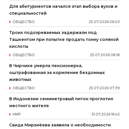
Для абитуриентов начался этап выбора вузов и
специальностей
ОБЩЕСТВО
25
.
07
.
2026
06
:
03
Троих подозреваемых задержали под
Ташкентом при попытке продать тонну соляной
кислоты
ОБЩЕСТВО
25
.
07
.
2026
08
:
18
В Чирчике умерла пенсионерка,
оштрафованная за кормление бездомных
животных
ОБЩЕСТВО
25
.
07
.
2026
07
:
39
В Индонезии семиметровый питон проглотил
местного жителя
МИР
31
.
07
.
2026
16
:
42
Саида Мирзиёева заявила о необходимости