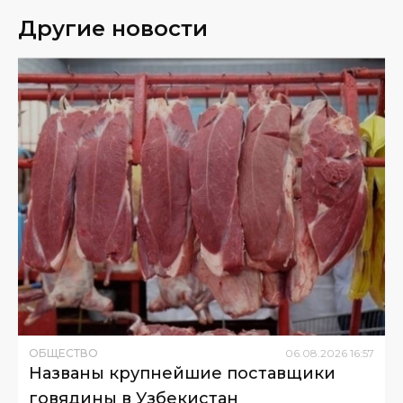
Другие новости
ОБЩЕСТВО
06
.
08
.
2026
16
:
57
Названы крупнейшие поставщики
говядины в Узбекистан