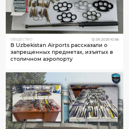
ОБЩЕСТВО
12
.
09
.
2025
10
:
56
В Uzbekistan Airports рассказали о
запрещенных предметах, изъятых в
столичном аэропорту