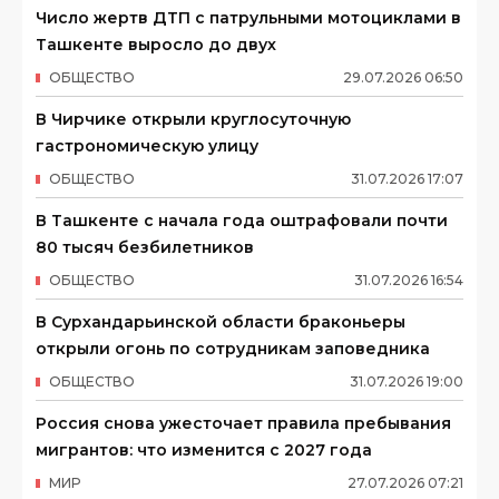
Число жертв ДТП с патрульными мотоциклами в
Ташкенте выросло до двух
ОБЩЕСТВО
29
.
07
.
2026
06
:
50
В Чирчике открыли круглосуточную
гастрономическую улицу
ОБЩЕСТВО
31
.
07
.
2026
17
:
07
В Ташкенте с начала года оштрафовали почти
80 тысяч безбилетников
ОБЩЕСТВО
31
.
07
.
2026
16
:
54
В Сурхандарьинской области браконьеры
открыли огонь по сотрудникам заповедника
ОБЩЕСТВО
31
.
07
.
2026
19
:
00
Россия снова ужесточает правила пребывания
мигрантов: что изменится с 2027 года
МИР
27
.
07
.
2026
07
:
21