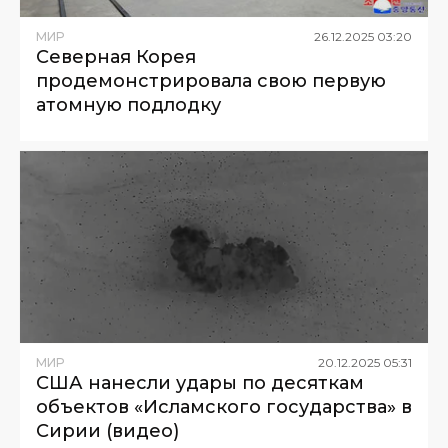
МИР
26
.
12
.
2025
03
:
20
Северная Корея
продемонстрировала свою первую
атомную подлодку
МИР
20
.
12
.
2025
05
:
31
США нанесли удары по десяткам
объектов «Исламского государства» в
Сирии (видео)