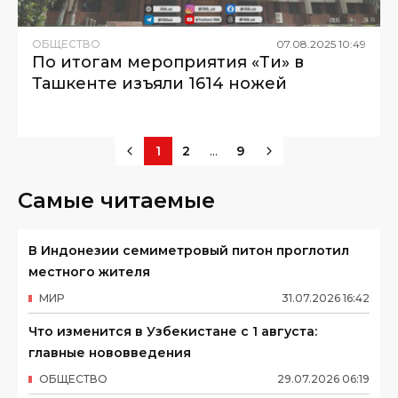
ОБЩЕСТВО
07
.
08
.
2025
10
:
49
По итогам мероприятия «Тиғ» в
Ташкенте изъяли 1614 ножей
...
1
2
9
Самые читаемые
В Индонезии семиметровый питон проглотил
местного жителя
МИР
31
.
07
.
2026
16
:
42
Что изменится в Узбекистане с 1 августа:
главные нововведения
ОБЩЕСТВО
29
.
07
.
2026
06
:
19