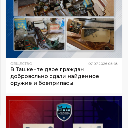
ОБЩЕСТВО
07
.
07
.
2026
05
:
48
В Ташкенте двое граждан
добровольно сдали найденное
оружие и боеприпасы