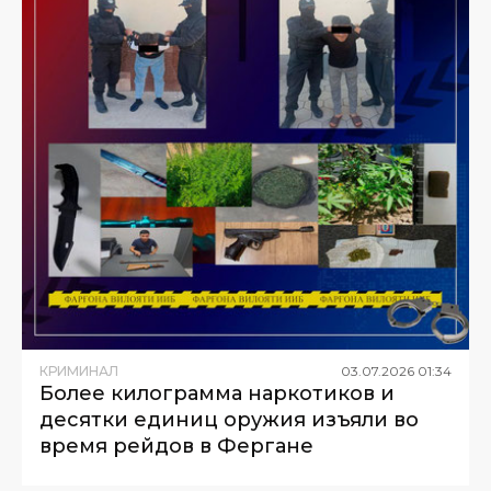
КРИМИНАЛ
03
.
07
.
2026
01
:
34
Более килограмма наркотиков и
десятки единиц оружия изъяли во
время рейдов в Фергане