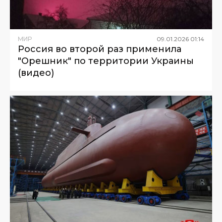
МИР
09
.
01
.
2026
01
:
14
Россия во второй раз применила
"Орешник" по территории Украины
(видео)