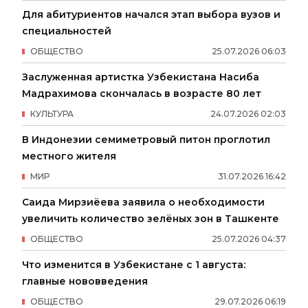
Для абитуриентов начался этап выбора вузов и
специальностей
ОБЩЕСТВО
25
.
07
.
2026
06
:
03
Заслуженная артистка Узбекистана Насиба
Мадрахимова скончалась в возрасте 80 лет
КУЛЬТУРА
24
.
07
.
2026
02
:
03
В Индонезии семиметровый питон проглотил
местного жителя
МИР
31
.
07
.
2026
16
:
42
Саида Мирзиёева заявила о необходимости
увеличить количество зелёных зон в Ташкенте
ОБЩЕСТВО
25
.
07
.
2026
04
:
37
Что изменится в Узбекистане с 1 августа:
главные нововведения
ОБЩЕСТВО
29
.
07
.
2026
06
:
19