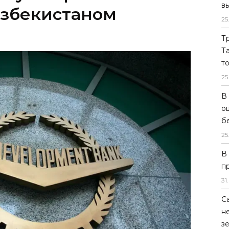
в
Узбекистаном
25
Т
Т
т
25
В
о
б
25
В
п
31
.
С
н
з