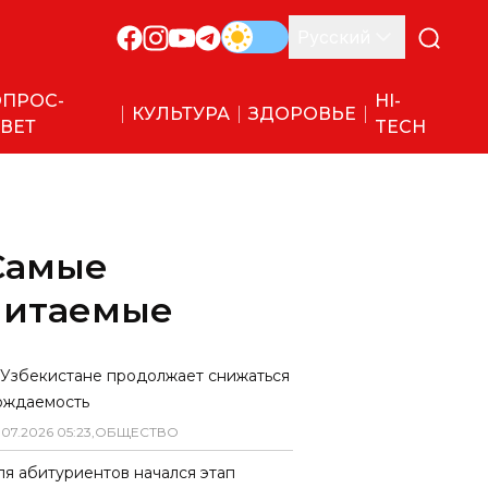
Русский
ПРОС-
HI-
КУЛЬТУРА
ЗДОРОВЬЕ
ВЕТ
TECH
Самые
читаемые
 Узбекистане продолжает снижаться
ождаемость
.
07
.
2026
05
:
23
,
ОБЩЕСТВО
ля абитуриентов начался этап