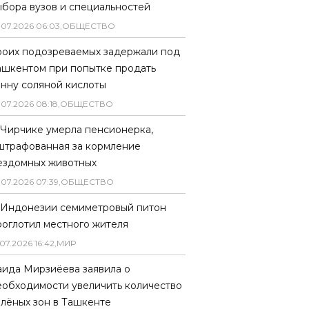
ыбора вузов и специальностей
.
07
.
2026
06
:
03
,
ОБЩЕСТВО
роих подозреваемых задержали под
ашкентом при попытке продать
онну соляной кислоты
.
07
.
2026
08
:
18
,
ОБЩЕСТВО
 Чирчике умерла пенсионерка,
штрафованная за кормление
ездомных животных
.
07
.
2026
07
:
39
,
ОБЩЕСТВО
 Индонезии семиметровый питон
роглотил местного жителя
07
.
2026
16
:
42
,
МИР
аида Мирзиёева заявила о
еобходимости увеличить количество
елёных зон в Ташкенте