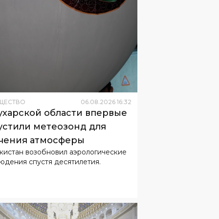
ЩЕСТВО
06
.
08
.
2026
16
:
32
ухарской области впервые
устили метеозонд для
чения атмосферы
кистан возобновил аэрологические
юдения спустя десятилетия.