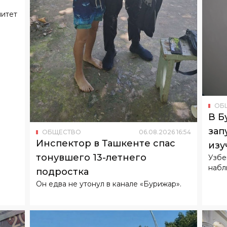
митет
ОБ
В Б
зап
ОБЩЕСТВО
06
.
08
.
2026
16
:
54
Инспектор в Ташкенте спас
изу
тонувшего 13-летнего
Узбе
набл
подростка
Он едва не утонул в канале «Бурижар».