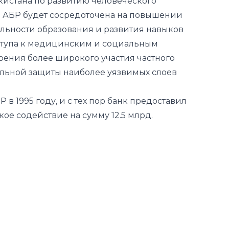
кистана по развитию человеческого
а АБР будет сосредоточена на повышении
альности образования и развития навыков
ступа к медицинским и социальным
щрения более широкого участия частного
альной защиты наиболее уязвимых слоев
в 1995 году, и с тех пор банк предоставил
кое содействие на сумму 12.5 млрд.