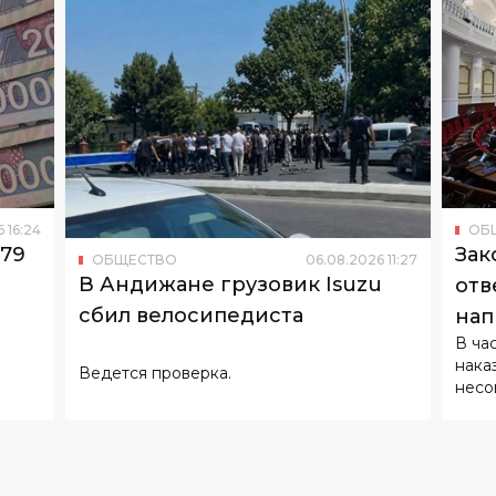
6
16
:
24
ОБ
179
Зак
ОБЩЕСТВО
06
.
08
.
2026
11
:
27
В Андижане грузовик Isuzu
отв
сбил велосипедиста
нап
В ча
нака
Ведется проверка.
несо