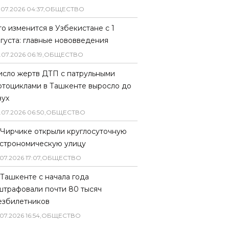
.
07
.
2026
04
:
37
,
ОБЩЕСТВО
то изменится в Узбекистане с 1
вгуста: главные нововведения
.
07
.
2026
06
:
19
,
ОБЩЕСТВО
исло жертв ДТП с патрульными
отоциклами в Ташкенте выросло до
вух
.
07
.
2026
06
:
50
,
ОБЩЕСТВО
 Чирчике открыли круглосуточную
астрономическую улицу
07
.
2026
17
:
07
,
ОБЩЕСТВО
 Ташкенте с начала года
штрафовали почти 80 тысяч
езбилетников
07
.
2026
16
:
54
,
ОБЩЕСТВО