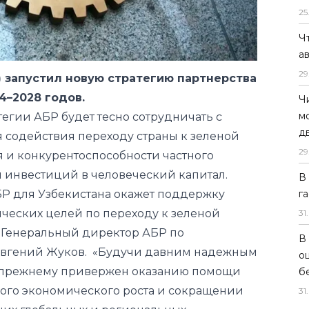
25
Ч
а
29
) запустил новую стратегию партнерства
4–2028 годов.
Ч
м
тегии АБР будет тесно сотрудничать с
д
я содействия переходу страны к зеленой
29
 и конкурентоспособности частного
я инвестиций в человеческий капитал.
В
БР для Узбекистана окажет поддержку
г
ических целей по переходу к зеленой
31
.
ал Генеральный директор АБР по
В
Евгений Жуков. «Будучи давним надежным
о
о-прежнему привержен оказанию помощи
б
ого экономического роста и сокращении
31
.