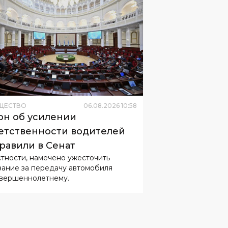
ЩЕСТВО
06
.
08
.
2026
10
:
58
он об усилении
етственности водителей
равили в Сенат
стности, намечено ужесточить
зание за передачу автомобиля
вершеннолетнему.