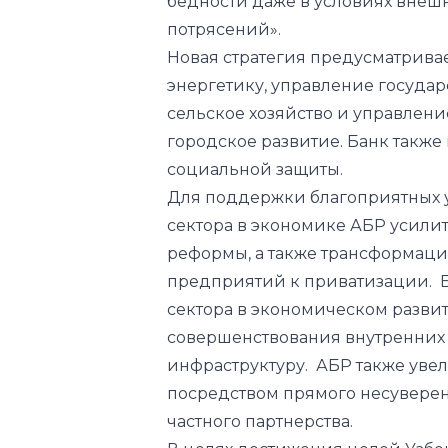
бедности даже в условиях внеш
потрясений».
Новая стратегия предусматривае
энергетику, управление государ
сельское хозяйство и управлен
городское развитие. Банк также
социальной защиты.
Для поддержки благоприятных 
сектора в экономике АБР усил
реформы, а также трансформаци
предприятий к приватизации. Б
сектора в экономическом развит
совершенствования внутренних
инфраструктуру. АБР также уве
посредством прямого несуверен
частного партнерства.