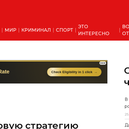
ЭТО
ВО
МИР
КРИМИНАЛ
СПОРТ
ИНТЕРЕСНО
ОТ
В
р
25
овую стратегию
Д