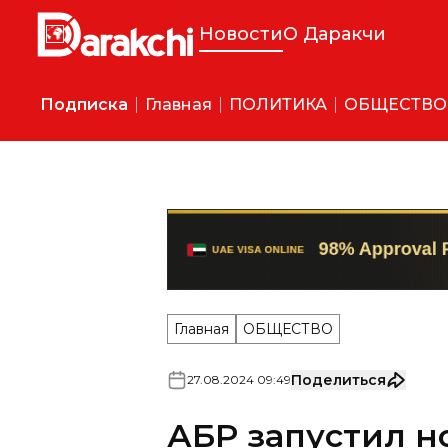
Новости
О Даракчи
Подписка
Главная
ПОЛИТИКА
ОБЩЕСТВО
Главная
ОБЩЕСТВО
Поделиться
27
.
08
.
2024
09
:
49
АБР запустил н