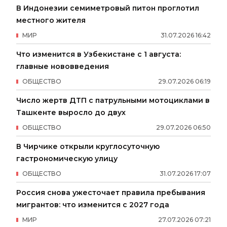
В Индонезии семиметровый питон проглотил
местного жителя
МИР
31
.
07
.
2026
16
:
42
Что изменится в Узбекистане с 1 августа:
главные нововведения
ОБЩЕСТВО
29
.
07
.
2026
06
:
19
Число жертв ДТП с патрульными мотоциклами в
Ташкенте выросло до двух
ОБЩЕСТВО
29
.
07
.
2026
06
:
50
В Чирчике открыли круглосуточную
гастрономическую улицу
ОБЩЕСТВО
31
.
07
.
2026
17
:
07
Россия снова ужесточает правила пребывания
мигрантов: что изменится с 2027 года
МИР
27
.
07
.
2026
07
:
21