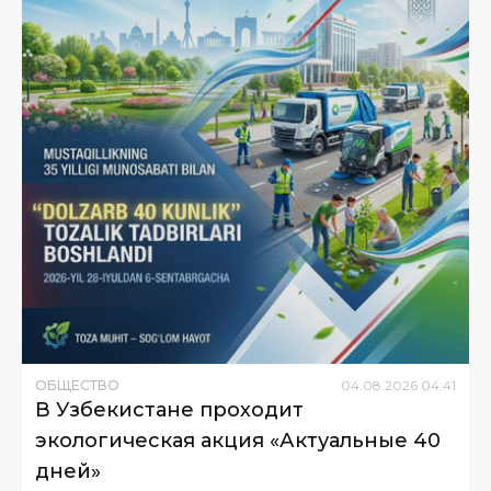
ОБЩЕСТВО
04
.
08
.
2026
04
:
41
В Узбекистане проходит
экологическая акция «Актуальные 40
дней»