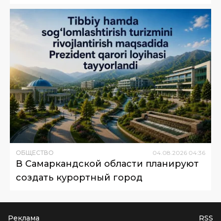
ОБЩЕСТВО
04
.
08
.
2026
04
:
36
В Самаркандской области планируют
создать курортный город
Реклама
RSS