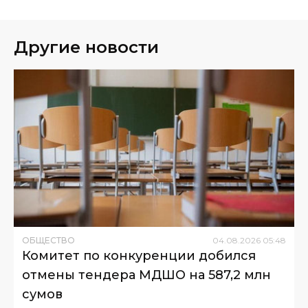
Другие новости
ОБЩЕСТВО
04
.
08
.
2026
05
:
48
Комитет по конкуренции добился
отмены тендера МДШО на 587,2 млн
сумов