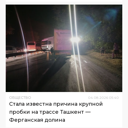
ОБЩЕСТВО
04
.
08
.
2026
05
:
40
Стала известна причина крупной
пробки на трассе Ташкент —
Ферганская долина