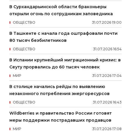
В Сурхандарьинской области браконьеры
открыли огонь по сотрудникам заповедника
ОБЩЕСТВО
31
.
07
.
2026
19
:
00
В Ташкенте с начала года оштрафовали почти
80 тысяч безбилетников
ОБЩЕСТВО
31
.
07
.
2026
16
:
54
В Испании крупнейший миграционный кризис: в
Сеуту прорвались до 60 тысяч человек
МИР
31
.
07
.
2026
17
:
04
В столице начались рейды по выявлению
незаконного потребления энергоресурсов
ОБЩЕСТВО
31
.
07
.
2026
16
:
43
Wildberries и правительство России готовят
меры поддержки пострадавших продавцов
МИР
31
.
07
.
2026
17
:
08