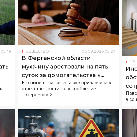
05
:
48
ОБЩЕСТВО
03
.
08
.
2026
05
:
27
В Ферганской области
ОБ
ать
мужчину арестовали на пять
Инс
суток за домогательства к
обс
Его нынешняя жена также привлечена к
бывшей супруге
сот
х.
ответственности за оскорбление
Пово
потерпевшей.
в со