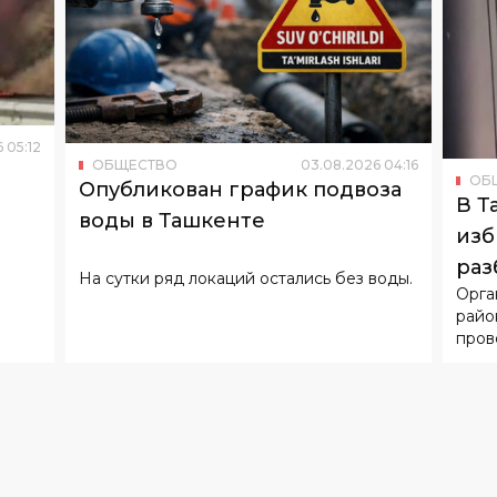
6
05
:
12
ОБЩЕСТВО
03
.
08
.
2026
04
:
16
ОБ
Опубликован график подвоза
В Т
воды в Ташкенте
изб
раз
На сутки ряд локаций остались без воды.
Орга
райо
пров