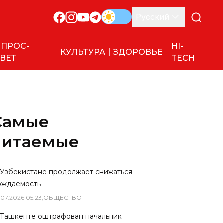
Русский
ПРОС-
HI-
КУЛЬТУРА
ЗДОРОВЬЕ
ВЕТ
TECH
Самые
читаемые
 Узбекистане продолжает снижаться
ождаемость
.
07
.
2026
05
:
23
,
ОБЩЕСТВО
 Ташкенте оштрафован начальник