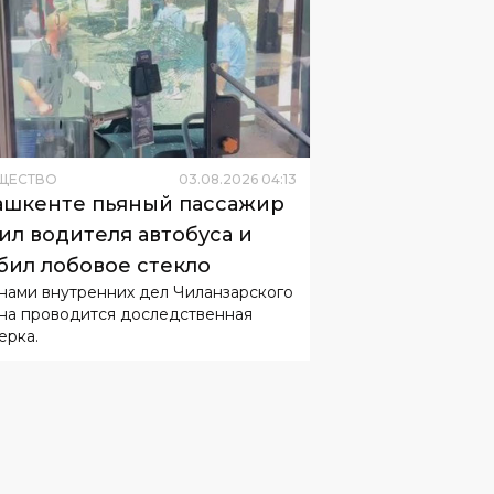
ЩЕСТВО
03
.
08
.
2026
04
:
13
ашкенте пьяный пассажир
ил водителя автобуса и
бил лобовое стекло
нами внутренних дел Чиланзарского
на проводится доследственная
ерка.