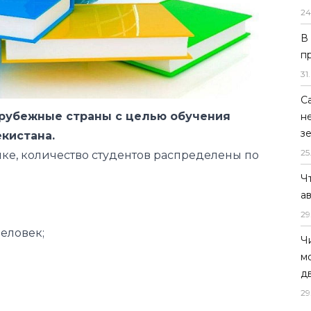
24
В
п
31
.
С
зарубежные страны с целью обучения
н
з
екистана.
25
ике, количество студентов распределены по
Ч
а
29
человек;
Ч
м
д
29