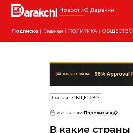
Новости
О Даракчи
Подписка
Главная
ПОЛИТИКА
ОБЩЕСТВО
Главная
ОБЩЕСТВО
Поделиться
05
.
09
.
2024
11
:
27
В какие страны