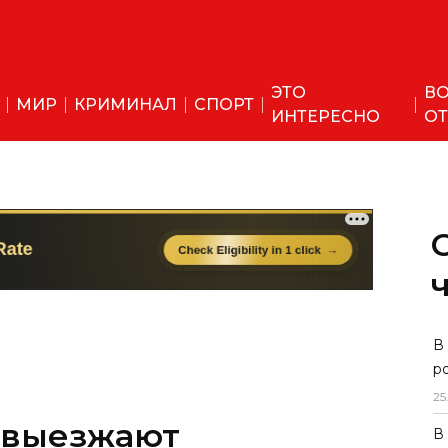
ЭТО
ВО
МИР
КРИМИНАЛ
СПОРТ
ИНТЕРЕСНО
ОТ
В
р
25
 выезжают
В