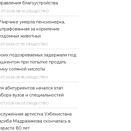
правления благоустройства
.
07
.
2026
08
:
10
,
ОБЩЕСТВО
 Чирчике умерла пенсионерка,
штрафованная за кормление
ездомных животных
.
07
.
2026
07
:
39
,
ОБЩЕСТВО
роих подозреваемых задержали под
ашкентом при попытке продать
онну соляной кислоты
.
07
.
2026
08
:
18
,
ОБЩЕСТВО
ля абитуриентов начался этап
ыбора вузов и специальностей
.
07
.
2026
06
:
03
,
ОБЩЕСТВО
аслуженная артистка Узбекистана
асиба Мадрахимова скончалась в
озрасте 80 лет