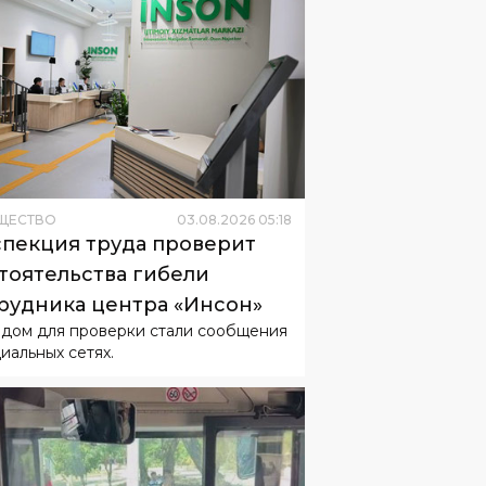
ЩЕСТВО
03
.
08
.
2026
05
:
18
пекция труда проверит
тоятельства гибели
рудника центра «Инсон»
дом для проверки стали сообщения
циальных сетях.