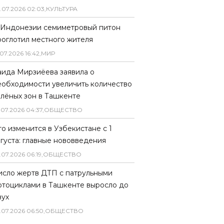
.
07
.
2026
02
:
03
,
КУЛЬТУРА
 Индонезии семиметровый питон
роглотил местного жителя
07
.
2026
16
:
42
,
МИР
аида Мирзиёева заявила о
еобходимости увеличить количество
елёных зон в Ташкенте
.
07
.
2026
04
:
37
,
ОБЩЕСТВО
то изменится в Узбекистане с 1
вгуста: главные нововведения
.
07
.
2026
06
:
19
,
ОБЩЕСТВО
исло жертв ДТП с патрульными
отоциклами в Ташкенте выросло до
вух
.
07
.
2026
06
:
50
,
ОБЩЕСТВО