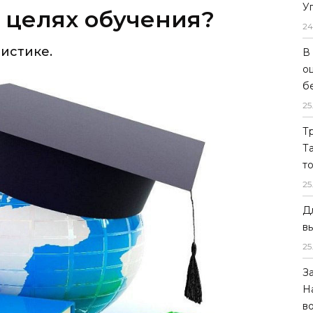
У
 целях обучения?
24
истике.
В
о
б
25
Т
Т
т
25
Д
в
25
З
Н
в