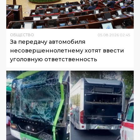
ОБЩЕСТВО
05
.
08
.
2026
02
:
45
За передачу автомобиля
несовершеннолетнему хотят ввести
уголовную ответственность