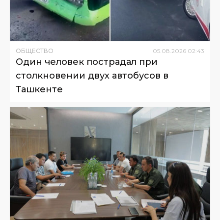
ОБЩЕСТВО
05
.
08
.
2026
02
:
43
Один человек пострадал при
столкновении двух автобусов в
Ташкенте