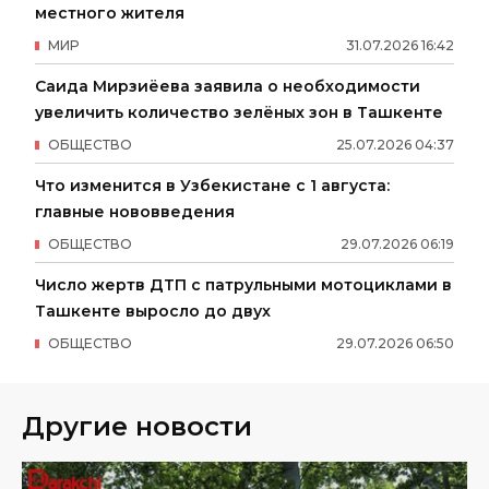
местного жителя
МИР
31
.
07
.
2026
16
:
42
Саида Мирзиёева заявила о необходимости
увеличить количество зелёных зон в Ташкенте
ОБЩЕСТВО
25
.
07
.
2026
04
:
37
Что изменится в Узбекистане с 1 августа:
главные нововведения
ОБЩЕСТВО
29
.
07
.
2026
06
:
19
Число жертв ДТП с патрульными мотоциклами в
Ташкенте выросло до двух
ОБЩЕСТВО
29
.
07
.
2026
06
:
50
Другие новости