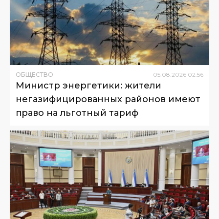
ОБЩЕСТВО
05
.
08
.
2026
02
:
56
Министр энергетики: жители
негазифицированных районов имеют
право на льготный тариф