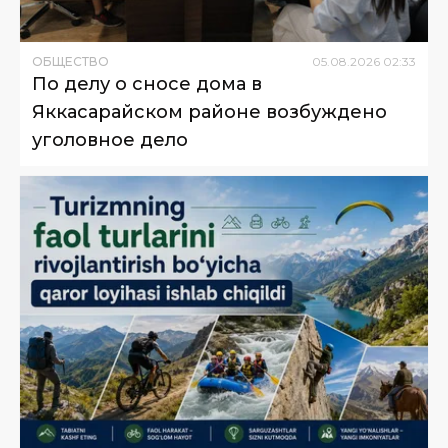
ОБЩЕСТВО
05
.
08
.
2026
02
:
33
По делу о сносе дома в
Яккасарайском районе возбуждено
уголовное дело