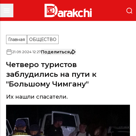
Главная
ОБЩЕСТВО
Поделиться
21
.
09
.
2024
12
:
27
Четверо туристов
заблудились на пути к
"Большому Чимгану"
Их нашли спасатели.