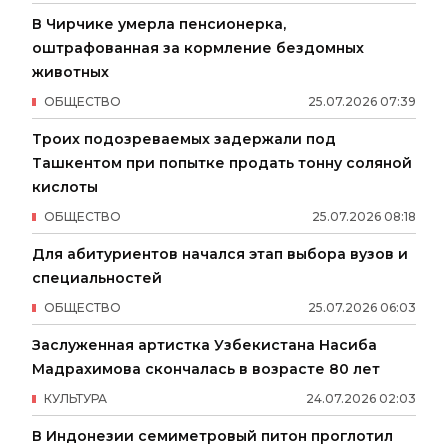
В Чирчике умерла пенсионерка,
оштрафованная за кормление бездомных
животных
ОБЩЕСТВО
25
.
07
.
2026
07
:
39
Троих подозреваемых задержали под
Ташкентом при попытке продать тонну соляной
кислоты
ОБЩЕСТВО
25
.
07
.
2026
08
:
18
Для абитуриентов начался этап выбора вузов и
специальностей
ОБЩЕСТВО
25
.
07
.
2026
06
:
03
Заслуженная артистка Узбекистана Насиба
Мадрахимова скончалась в возрасте 80 лет
КУЛЬТУРА
24
.
07
.
2026
02
:
03
В Индонезии семиметровый питон проглотил