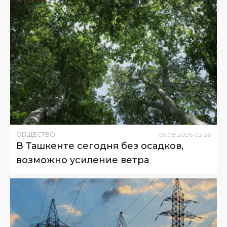
ОБЩЕСТВО
05
.
08
.
2026
03
:
36
В Ташкенте сегодня без осадков,
возможно усиление ветра