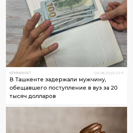
КРИМИНАЛ
06
.
08
.
2026
02
:
11
В Ташкенте задержали мужчину,
обещавшего поступление в вуз за 20
тысяч долларов