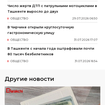
Число жертв ДТП с патрульными мотоциклами в
Ташкенте выросло до двух
ОБЩЕСТВО
29
.
07
.
2026
06
:
50
В Чирчике открыли круглосуточную
гастрономическую улицу
ОБЩЕСТВО
31
.
07
.
2026
17
:
07
В Ташкенте с начала года оштрафовали почти
80 тысяч безбилетников
ОБЩЕСТВО
31
.
07
.
2026
16
:
54
Другие новости