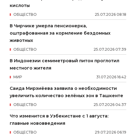
кислоты
ОБЩЕСТВО
25
.
07
.
2026
08
:
18
В Чирчике умерла пенсионерка,
оштрафованная за кормление бездомных
животных
ОБЩЕСТВО
25
.
07
.
2026
07
:
39
В Индонезии семиметровый питон проглотил
местного жителя
МИР
31
.
07
.
2026
16
:
42
Саида Мирзиёева заявила о необходимости
увеличить количество зелёных зон в Ташкенте
ОБЩЕСТВО
25
.
07
.
2026
04
:
37
Что изменится в Узбекистане с 1 августа:
главные нововведения
ОБЩЕСТВО
29
.
07
.
2026
06
:
19