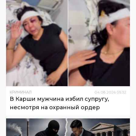
КРИМИНАЛ
04
.
08
.
2026
05
:
32
В Карши мужчина избил супругу,
несмотря на охранный ордер