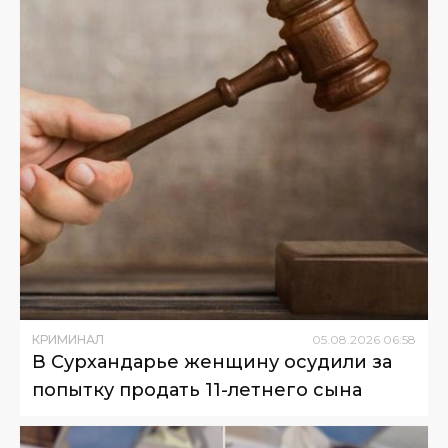
КРИМИНАЛ
05
.
08
.
2026
06
:
58
В Сурхандарье женщину осудили за
попытку продать 11-летнего сына