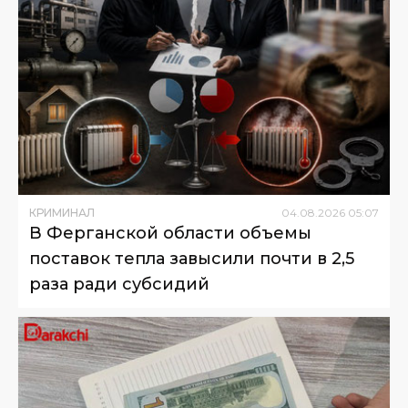
КРИМИНАЛ
04
.
08
.
2026
05
:
07
В Ферганской области объемы
поставок тепла завысили почти в 2,5
раза ради субсидий