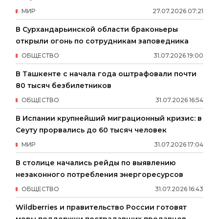
МИР
27
.
07
.
2026
07
:
21
В Сурхандарьинской области браконьеры
открыли огонь по сотрудникам заповедника
ОБЩЕСТВО
31
.
07
.
2026
19
:
00
В Ташкенте с начала года оштрафовали почти
80 тысяч безбилетников
ОБЩЕСТВО
31
.
07
.
2026
16
:
54
В Испании крупнейший миграционный кризис: в
Сеуту прорвались до 60 тысяч человек
МИР
31
.
07
.
2026
17
:
04
В столице начались рейды по выявлению
незаконного потребления энергоресурсов
ОБЩЕСТВО
31
.
07
.
2026
16
:
43
Wildberries и правительство России готовят