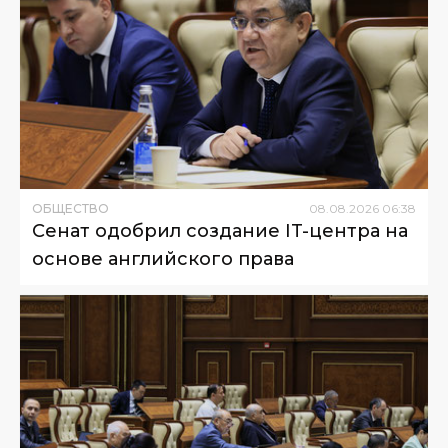
ОБЩЕСТВО
08
.
08
.
2026
06
:
38
Сенат одобрил создание IT-центра на
основе английского права