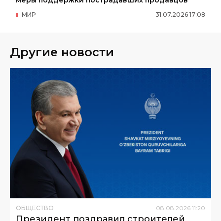
меры поддержки пострадавших продавцов
МИР
31
.
07
.
2026
17
:
08
Другие новости
ОБЩЕСТВО
08
.
08
.
2026
11
:
20
Президент поздравил строителей