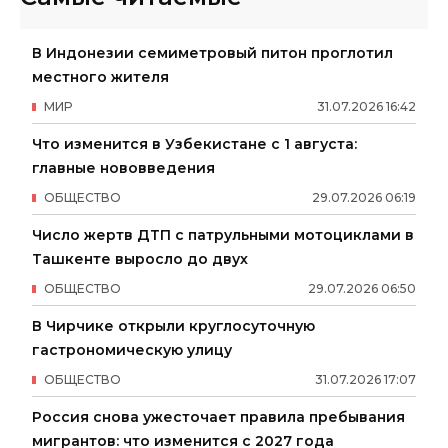
В Индонезии семиметровый питон проглотил
местного жителя
МИР
31
.
07
.
2026
16
:
42
Что изменится в Узбекистане с 1 августа:
главные нововведения
ОБЩЕСТВО
29
.
07
.
2026
06
:
19
Число жертв ДТП с патрульными мотоциклами в
Ташкенте выросло до двух
ОБЩЕСТВО
29
.
07
.
2026
06
:
50
В Чирчике открыли круглосуточную
гастрономическую улицу
ОБЩЕСТВО
31
.
07
.
2026
17
:
07
Россия снова ужесточает правила пребывания
мигрантов: что изменится с 2027 года