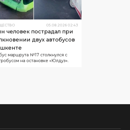
ЩЕСТВО
05
.
08
.
2026
02
:
43
н человек пострадал при
лкновении двух автобусов
ашкенте
бус маршрута №17 столкнулся с
тробусом на остановке «Юлдуз».