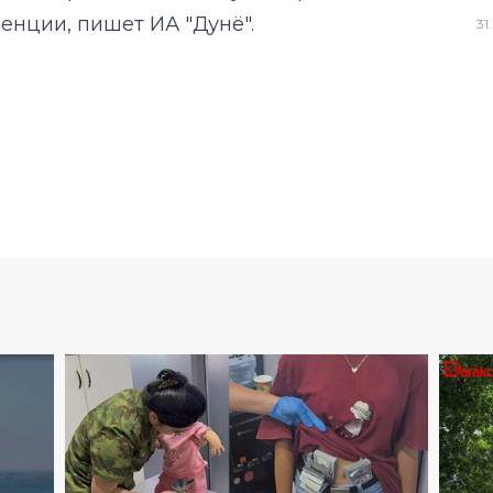
енции, пишет ИА "Дунё".
31
.