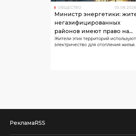
ОБЩЕСТВО
05
.
08
.
2026
Министр энергетики: жит
негазифицированных
районов имеют право на
Жители этих территорий используют
льготный тариф
электричество для отопления жилья.
Реклама
RSS