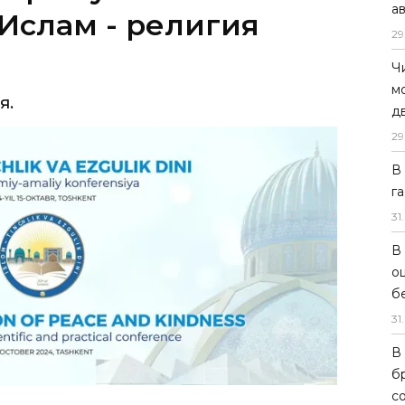
а
Ислам - религия
29
Ч
м
я.
д
29
В
г
31
.
В
о
б
31
.
В
б
с