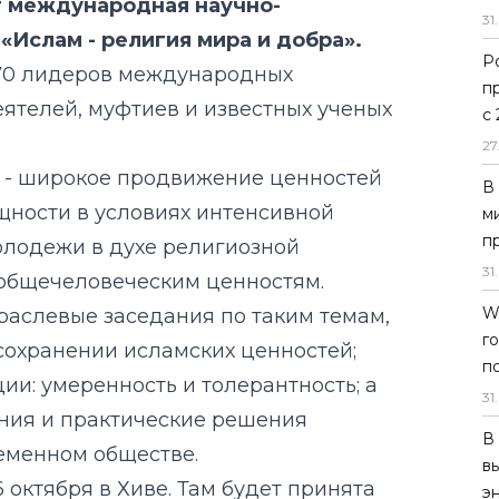
т международная научно-
31
.
«Ислам - религия мира и добра».
Р
 70 лидеров международных
п
ятелей, муфтиев и известных ученых
с
27
 - широкое продвижение ценностей
В
щности в условиях интенсивной
м
п
олодежи в духе религиозной
31
.
 общечеловеческим ценностям.
W
раслевые заседания по таким темам,
г
сохранении исламских ценностей;
п
ии: умеренность и толерантность; а
31
.
ния и практические решения
В
ременном обществе.
в
октября в Хиве. Там будет принята
э