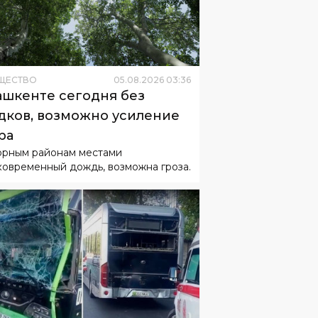
ЩЕСТВО
05
.
08
.
2026
03
:
36
ашкенте сегодня без
дков, возможно усиление
ра
орным районам местами
ковременный дождь, возможна гроза.