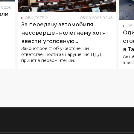
02
:
56
ели
ОБЩЕСТВО
05
.
08
.
2026
02
:
45
За передачу автомобиля
ОБ
Оди
несовершеннолетнему хотят
сто
ввести уголовную
Законопроект об ужесточении
в Т
ответственность
ответственности за нарушения ПДД
Авто
принят в первом чтении.
элек