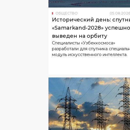
ОБЩЕСТВО
05
.
08
.
202
Исторический день: спутн
«Samarkand-2028» успешн
выведен на орбиту
Специалисты «Узбеккосмоса»
разработали для спутника специаль
модуль искусственного интеллекта.