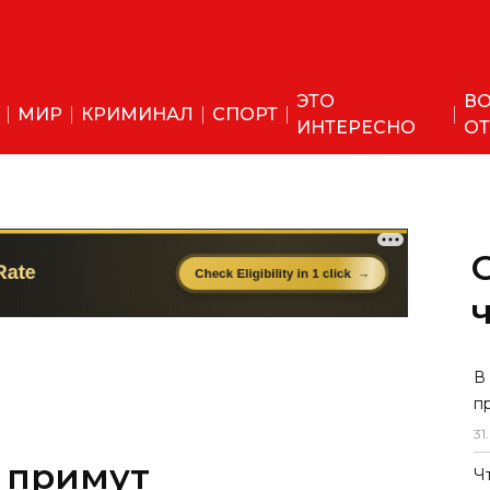
ЭТО
ВО
МИР
КРИМИНАЛ
СПОРТ
ИНТЕРЕСНО
ОТ
В
п
31
.
 примут
Ч