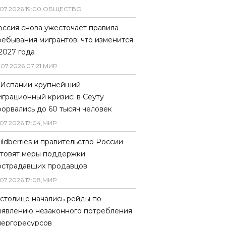
07
.
2026
19
:
00
,
ОБЩЕСТВО
оссия снова ужесточает правила
ребывания мигрантов: что изменится
 2027 года
.
07
.
2026
07
:
21
,
МИР
 Испании крупнейший
играционный кризис: в Сеуту
рорвались до 60 тысяч человек
07
.
2026
17
:
04
,
МИР
ildberries и правительство России
отовят меры поддержки
острадавших продавцов
07
.
2026
17
:
08
,
МИР
 столице начались рейды по
ыявлению незаконного потребления
нергоресурсов