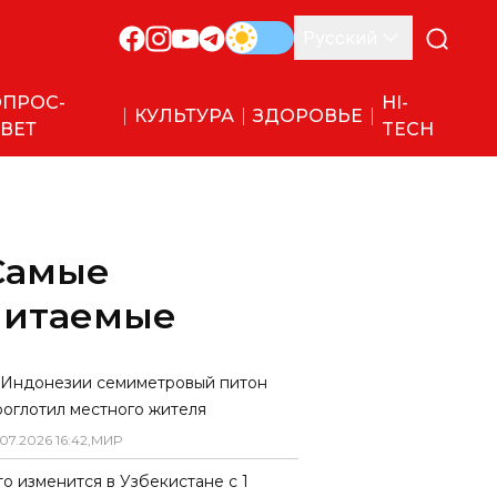
Русский
ПРОС-
HI-
КУЛЬТУРА
ЗДОРОВЬЕ
ВЕТ
TECH
Самые
читаемые
 Индонезии семиметровый питон
роглотил местного жителя
07
.
2026
16
:
42
,
МИР
то изменится в Узбекистане с 1