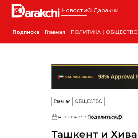
Новости
О Даракчи
Подписка
Главная
ПОЛИТИКА
ОБЩЕСТВО
Главная
ОБЩЕСТВО
Поделиться
14
.
10
.
2024
03
:
01
Ташкент и Хива