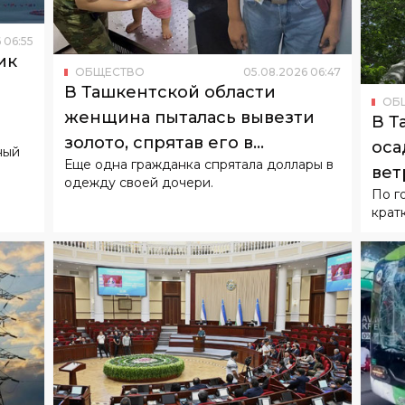
6
06
:
55
ик
ОБЩЕСТВО
05
.
08
.
2026
06
:
47
о
В Ташкентской области
ОБ
женщина пыталась вывезти
В Т
золото, спрятав его в
оса
ный
Еще одна гражданка спрятала доллары в
подгузнике ребенка
вет
одежду своей дочери.
По г
крат