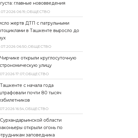
вгуста: главные нововведения
.
07
.
2026
06
:
19
,
ОБЩЕСТВО
исло жертв ДТП с патрульными
отоциклами в Ташкенте выросло до
вух
.
07
.
2026
06
:
50
,
ОБЩЕСТВО
 Чирчике открыли круглосуточную
астрономическую улицу
07
.
2026
17
:
07
,
ОБЩЕСТВО
 Ташкенте с начала года
штрафовали почти 80 тысяч
езбилетников
07
.
2026
16
:
54
,
ОБЩЕСТВО
 Сурхандарьинской области
раконьеры открыли огонь по
отрудникам заповедника