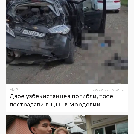
МИР
08
.
08
.
2026
08
:
10
Двое узбекистанцев погибли, трое
пострадали в ДТП в Мордовии