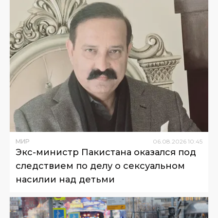
МИР
06
.
08
.
2026
10
:
45
Экс-министр Пакистана оказался под
следствием по делу о сексуальном
насилии над детьми