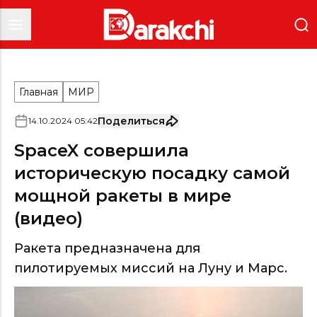
Главная
МИР
Поделиться
14
.
10
.
2024
05
:
42
SpaceX совершила
историческую посадку самой
мощной ракеты в мире
(видео)
Ракета предназначена для
пилотируемых миссий на Луну и Марс.