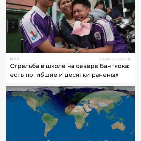
МИР
08
.
08
.
2026
06
:
15
Стрельба в школе на севере Бангкока:
есть погибшие и десятки раненых