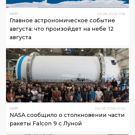
МИР
06
.
08
.
2026
11
:
18
Главное астрономическое событие
августа: что произойдет на небе 12
августа
МИР
06
.
08
.
2026
10
:
52
NASA сообщило о столкновении части
ракеты Falcon 9 с Луной