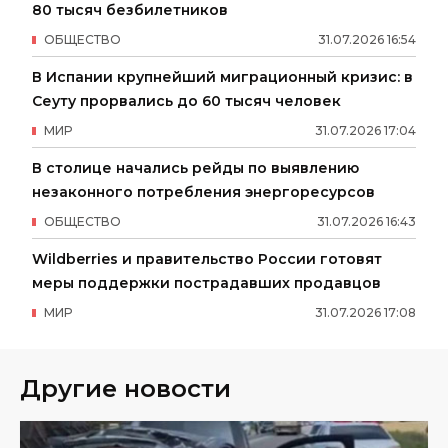
80 тысяч безбилетников
ОБЩЕСТВО
31
.
07
.
2026
16
:
54
В Испании крупнейший миграционный кризис: в
Сеуту прорвались до 60 тысяч человек
МИР
31
.
07
.
2026
17
:
04
В столице начались рейды по выявлению
незаконного потребления энергоресурсов
ОБЩЕСТВО
31
.
07
.
2026
16
:
43
Wildberries и правительство России готовят
меры поддержки пострадавших продавцов
МИР
31
.
07
.
2026
17
:
08
Другие новости