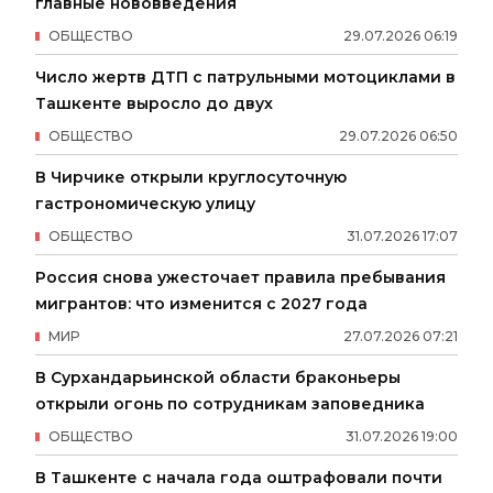
главные нововведения
ОБЩЕСТВО
29
.
07
.
2026
06
:
19
Число жертв ДТП с патрульными мотоциклами в
Ташкенте выросло до двух
ОБЩЕСТВО
29
.
07
.
2026
06
:
50
В Чирчике открыли круглосуточную
гастрономическую улицу
ОБЩЕСТВО
31
.
07
.
2026
17
:
07
Россия снова ужесточает правила пребывания
мигрантов: что изменится с 2027 года
МИР
27
.
07
.
2026
07
:
21
В Сурхандарьинской области браконьеры
открыли огонь по сотрудникам заповедника
ОБЩЕСТВО
31
.
07
.
2026
19
:
00
В Ташкенте с начала года оштрафовали почти