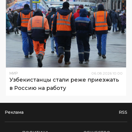
МИР
06
.
08
.
2026
10
:
00
Узбекистанцы стали реже приезжать
в Россию на работу
Реклама
RSS