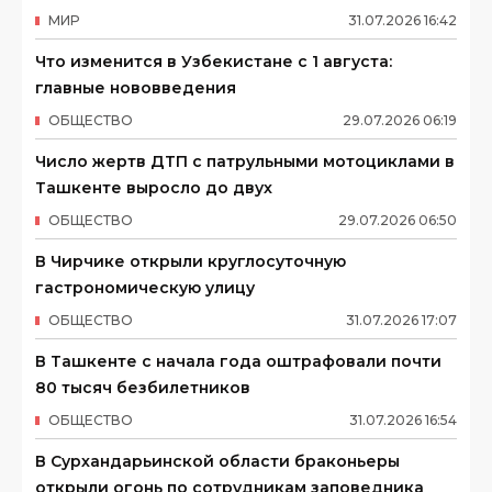
МИР
31
.
07
.
2026
16
:
42
Что изменится в Узбекистане с 1 августа:
главные нововведения
ОБЩЕСТВО
29
.
07
.
2026
06
:
19
Число жертв ДТП с патрульными мотоциклами в
Ташкенте выросло до двух
ОБЩЕСТВО
29
.
07
.
2026
06
:
50
В Чирчике открыли круглосуточную
гастрономическую улицу
ОБЩЕСТВО
31
.
07
.
2026
17
:
07
В Ташкенте с начала года оштрафовали почти
80 тысяч безбилетников
ОБЩЕСТВО
31
.
07
.
2026
16
:
54
В Сурхандарьинской области браконьеры
открыли огонь по сотрудникам заповедника