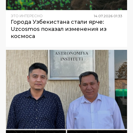
ЭТО ИНТЕРЕСНО
14
.
07
.
2026
01
:
33
Города Узбекистана стали ярче:
Uzcosmos показал изменения из
космоса