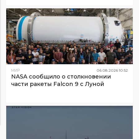
МИР
06
.
08
.
2026
10
:
52
NASA сообщило о столкновении
части ракеты Falcon 9 с Луной