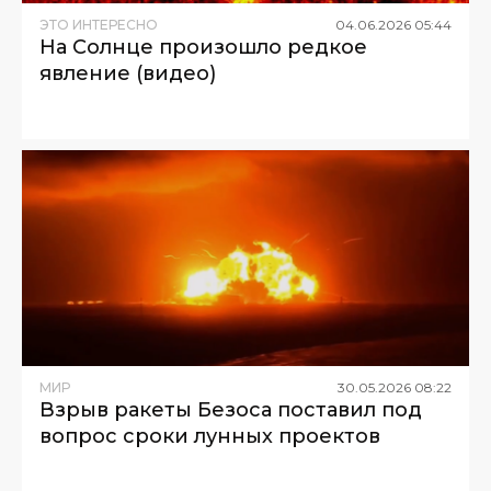
ЭТО ИНТЕРЕСНО
04
.
06
.
2026
05
:
44
На Солнце произошло редкое
явление (видео)
МИР
30
.
05
.
2026
08
:
22
Взрыв ракеты Безоса поставил под
вопрос сроки лунных проектов