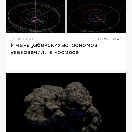
ОБЩЕСТВО
13
.
07
.
2026
09
:
43
Имена узбекских астрономов
увековечили в космосе