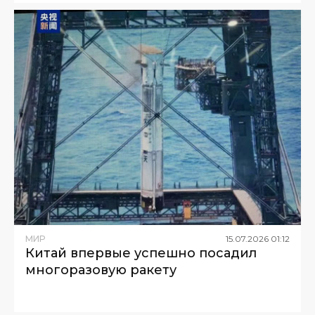
МИР
15
.
07
.
2026
01
:
12
Китай впервые успешно посадил
многоразовую ракету