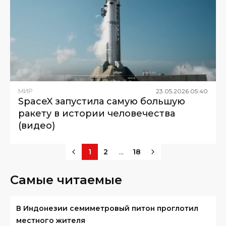
МИР
23
.
05
.
2026
05
:
40
SpaceX запустила самую большую
ракету в истории человечества
(видео)
...
1
2
18
Самые читаемые
В Индонезии семиметровый питон проглотил
местного жителя