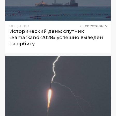
ОБЩЕСТВО
05
.
08
.
2026
06
:
55
Исторический день: спутник
«Samarkand-2028» успешно выведен
на орбиту