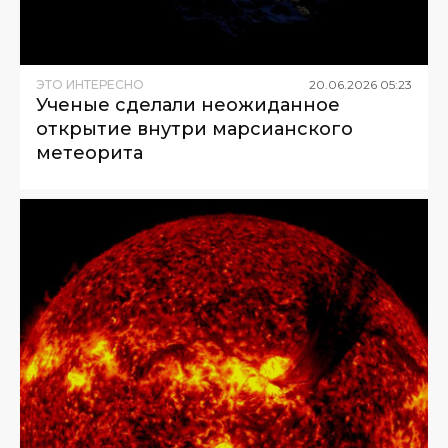
ЭТО ИНТЕРЕСНО
20
.
06
.
2026
05
:
23
Ученые сделали неожиданное
открытие внутри марсианского
метеорита