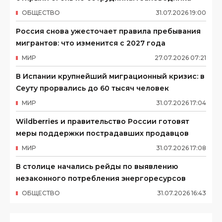
ОБЩЕСТВО
31
.
07
.
2026
19
:
00
Россия снова ужесточает правила пребывания
мигрантов: что изменится с 2027 года
МИР
27
.
07
.
2026
07
:
21
В Испании крупнейший миграционный кризис: в
Сеуту прорвались до 60 тысяч человек
МИР
31
.
07
.
2026
17
:
04
Wildberries и правительство России готовят
меры поддержки пострадавших продавцов
МИР
31
.
07
.
2026
17
:
08
В столице начались рейды по выявлению
незаконного потребления энергоресурсов
ОБЩЕСТВО
31
.
07
.
2026
16
:
43