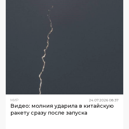
МИР
24
.
07
.
2026
08
:
37
Видео: молния ударила в китайскую
ракету сразу после запуска