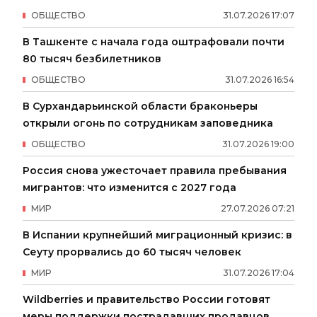
ОБЩЕСТВО
31
.
07
.
2026
17
:
07
В Ташкенте с начала года оштрафовали почти
80 тысяч безбилетников
ОБЩЕСТВО
31
.
07
.
2026
16
:
54
В Сурхандарьинской области браконьеры
открыли огонь по сотрудникам заповедника
ОБЩЕСТВО
31
.
07
.
2026
19
:
00
Россия снова ужесточает правила пребывания
мигрантов: что изменится с 2027 года
МИР
27
.
07
.
2026
07
:
21
В Испании крупнейший миграционный кризис: в
Сеуту прорвались до 60 тысяч человек
МИР
31
.
07
.
2026
17
:
04
Wildberries и правительство России готовят
меры поддержки пострадавших продавцов