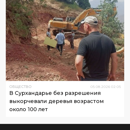
ОБЩЕСТВО
05
.
08
.
2026
02
:
05
В Сурхандарье без разрешения
выкорчевали деревья возрастом
около 100 лет