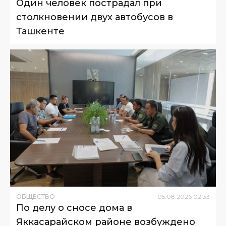
Один человек пострадал при
столкновении двух автобусов в
Ташкенте
ОБЩЕСТВО
05
.
08
.
2026
02
:
33
По делу о сносе дома в
Яккасарайском районе возбуждено