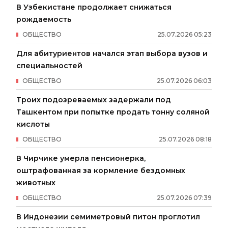
В Узбекистане продолжает снижаться
рождаемость
ОБЩЕСТВО
25
.
07
.
2026
05
:
23
Для абитуриентов начался этап выбора вузов и
специальностей
ОБЩЕСТВО
25
.
07
.
2026
06
:
03
Троих подозреваемых задержали под
Ташкентом при попытке продать тонну соляной
кислоты
ОБЩЕСТВО
25
.
07
.
2026
08
:
18
В Чирчике умерла пенсионерка,
оштрафованная за кормление бездомных
животных
ОБЩЕСТВО
25
.
07
.
2026
07
:
39
В Индонезии семиметровый питон проглотил