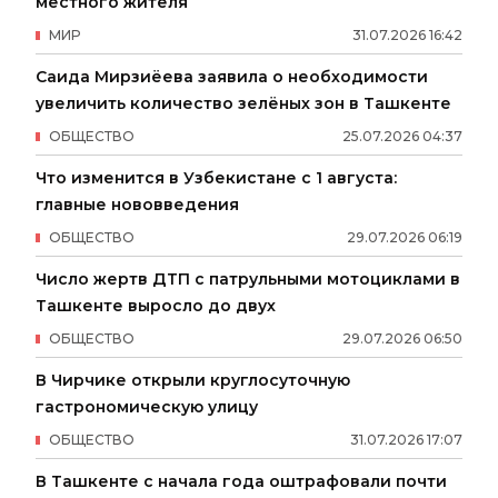
местного жителя
МИР
31
.
07
.
2026
16
:
42
Саида Мирзиёева заявила о необходимости
увеличить количество зелёных зон в Ташкенте
ОБЩЕСТВО
25
.
07
.
2026
04
:
37
Что изменится в Узбекистане с 1 августа:
главные нововведения
ОБЩЕСТВО
29
.
07
.
2026
06
:
19
Число жертв ДТП с патрульными мотоциклами в
Ташкенте выросло до двух
ОБЩЕСТВО
29
.
07
.
2026
06
:
50
В Чирчике открыли круглосуточную
гастрономическую улицу
ОБЩЕСТВО
31
.
07
.
2026
17
:
07
В Ташкенте с начала года оштрафовали почти