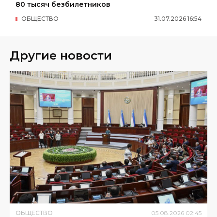
80 тысяч безбилетников
ОБЩЕСТВО
31
.
07
.
2026
16
:
54
Другие новости
ОБЩЕСТВО
05
.
08
.
2026
02
:
45