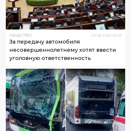
ОБЩЕСТВО
05
.
08
.
2026
02
:
45
За передачу автомобиля
несовершеннолетнему хотят ввести
уголовную ответственность