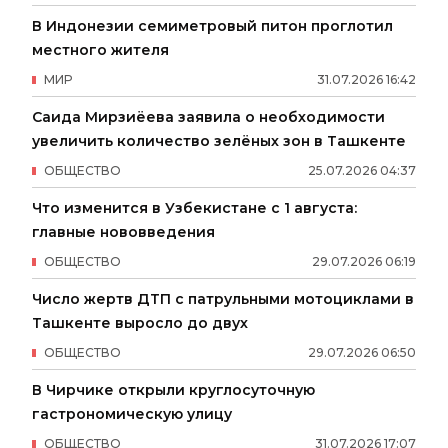
В Индонезии семиметровый питон проглотил
местного жителя
МИР
31
.
07
.
2026
16
:
42
Саида Мирзиёева заявила о необходимости
увеличить количество зелёных зон в Ташкенте
ОБЩЕСТВО
25
.
07
.
2026
04
:
37
Что изменится в Узбекистане с 1 августа:
главные нововведения
ОБЩЕСТВО
29
.
07
.
2026
06
:
19
Число жертв ДТП с патрульными мотоциклами в
Ташкенте выросло до двух
ОБЩЕСТВО
29
.
07
.
2026
06
:
50
В Чирчике открыли круглосуточную
гастрономическую улицу
ОБЩЕСТВО
31
.
07
.
2026
17
:
07