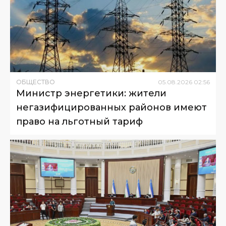
ОБЩЕСТВО
05
.
08
.
2026
02
:
56
Министр энергетики: жители
негазифицированных районов имеют
право на льготный тариф