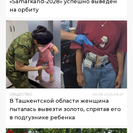
«Samarkand-2028» успешно выведен
на орбиту
ОБЩЕСТВО
05
.
08
.
2026
06
:
47
В Ташкентской области женщина
пыталась вывезти золото, спрятав его
в подгузнике ребенка