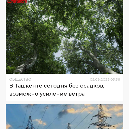
ОБЩЕСТВО
05
.
08
.
2026
03
:
36
В Ташкенте сегодня без осадков,
возможно усиление ветра