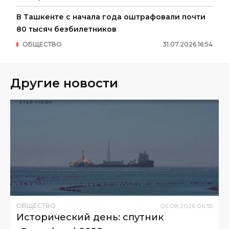
В Ташкенте с начала года оштрафовали почти
80 тысяч безбилетников
ОБЩЕСТВО
31
.
07
.
2026
16
:
54
Другие новости
ОБЩЕСТВО
05
.
08
.
2026
06
:
55
Исторический день: спутник