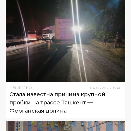
ОБЩЕСТВО
04
.
08
.
2026
05
:
40
Стала известна причина крупной
пробки на трассе Ташкент —
Ферганская долина