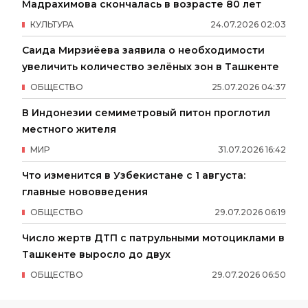
Мадрахимова скончалась в возрасте 80 лет
КУЛЬТУРА
24
.
07
.
2026
02
:
03
Саида Мирзиёева заявила о необходимости
увеличить количество зелёных зон в Ташкенте
ОБЩЕСТВО
25
.
07
.
2026
04
:
37
В Индонезии семиметровый питон проглотил
местного жителя
МИР
31
.
07
.
2026
16
:
42
Что изменится в Узбекистане с 1 августа:
главные нововведения
ОБЩЕСТВО
29
.
07
.
2026
06
:
19
Число жертв ДТП с патрульными мотоциклами в
Ташкенте выросло до двух
ОБЩЕСТВО
29
.
07
.
2026
06
:
50