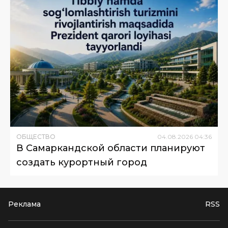
ОБЩЕСТВО
04
.
08
.
2026
04
:
36
В Самаркандской области планируют
создать курортный город
Реклама
RSS