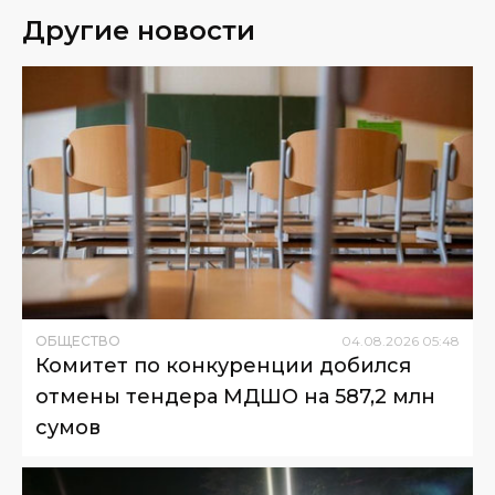
Другие новости
ОБЩЕСТВО
04
.
08
.
2026
05
:
48
Комитет по конкуренции добился
отмены тендера МДШО на 587,2 млн
сумов