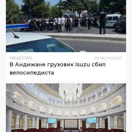
ОБЩЕСТВО
06
.
08
.
2026
11
:
27
В Андижане грузовик Isuzu сбил
велосипедиста