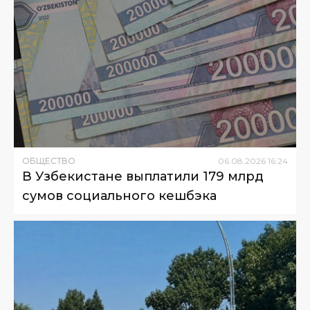
ОБЩЕСТВО
06
.
08
.
2026
16
:
24
В Узбекистане выплатили 179 млрд
сумов социального кешбэка