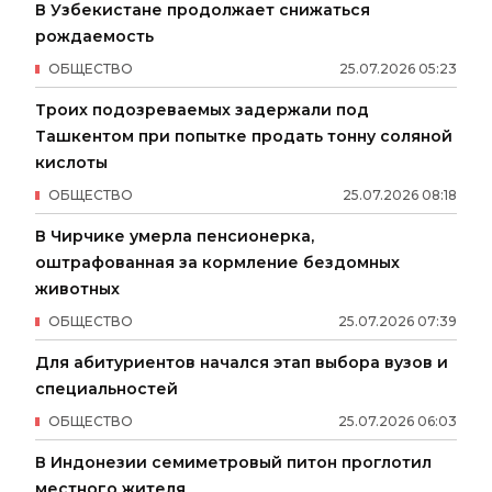
В Узбекистане продолжает снижаться
рождаемость
ОБЩЕСТВО
25
.
07
.
2026
05
:
23
Троих подозреваемых задержали под
Ташкентом при попытке продать тонну соляной
кислоты
ОБЩЕСТВО
25
.
07
.
2026
08
:
18
В Чирчике умерла пенсионерка,
оштрафованная за кормление бездомных
животных
ОБЩЕСТВО
25
.
07
.
2026
07
:
39
Для абитуриентов начался этап выбора вузов и
специальностей
ОБЩЕСТВО
25
.
07
.
2026
06
:
03
В Индонезии семиметровый питон проглотил
местного жителя