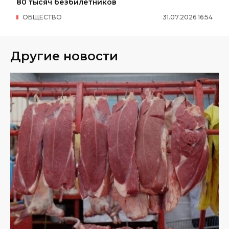
80 тысяч безбилетников
ОБЩЕСТВО
31
.
07
.
2026
16
:
54
Другие новости