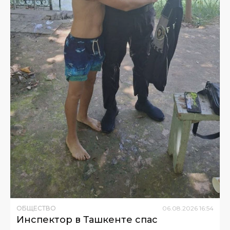
ОБЩЕСТВО
06
.
08
.
2026
16
:
54
Инспектор в Ташкенте спас