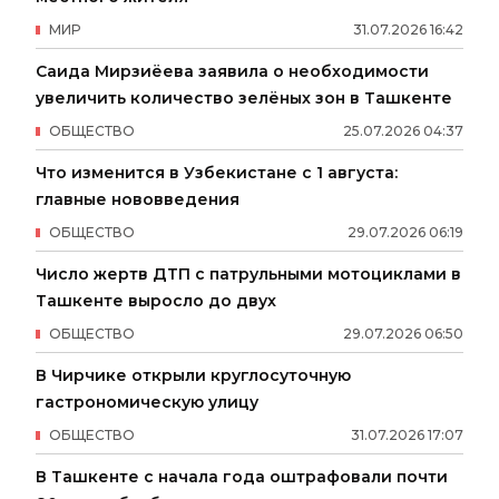
МИР
31
.
07
.
2026
16
:
42
Саида Мирзиёева заявила о необходимости
увеличить количество зелёных зон в Ташкенте
ОБЩЕСТВО
25
.
07
.
2026
04
:
37
Что изменится в Узбекистане с 1 августа:
главные нововведения
ОБЩЕСТВО
29
.
07
.
2026
06
:
19
Число жертв ДТП с патрульными мотоциклами в
Ташкенте выросло до двух
ОБЩЕСТВО
29
.
07
.
2026
06
:
50
В Чирчике открыли круглосуточную
гастрономическую улицу
ОБЩЕСТВО
31
.
07
.
2026
17
:
07
В Ташкенте с начала года оштрафовали почти