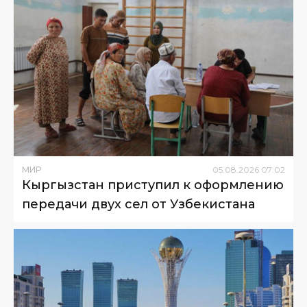
МИР
05
.
08
.
2026
07
:
02
Кыргызстан приступил к оформлению
передачи двух сел от Узбекистана