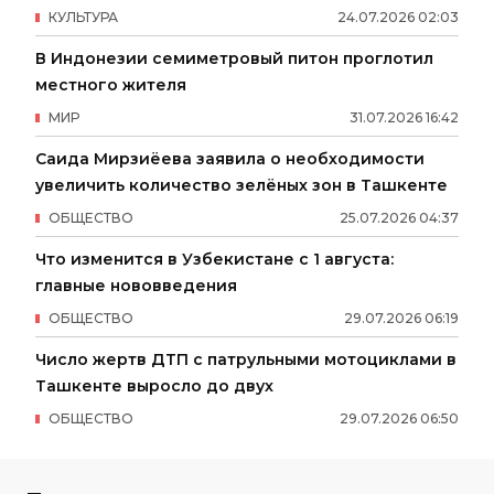
КУЛЬТУРА
24
.
07
.
2026
02
:
03
В Индонезии семиметровый питон проглотил
местного жителя
МИР
31
.
07
.
2026
16
:
42
Саида Мирзиёева заявила о необходимости
увеличить количество зелёных зон в Ташкенте
ОБЩЕСТВО
25
.
07
.
2026
04
:
37
Что изменится в Узбекистане с 1 августа:
главные нововведения
ОБЩЕСТВО
29
.
07
.
2026
06
:
19
Число жертв ДТП с патрульными мотоциклами в
Ташкенте выросло до двух
ОБЩЕСТВО
29
.
07
.
2026
06
:
50