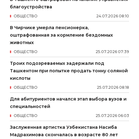
благоустройства
ОБЩЕСТВО
24
.
07
.
2026
08
:
10
В Чирчике умерла пенсионерка,
оштрафованная за кормление бездомных
животных
ОБЩЕСТВО
25
.
07
.
2026
07
:
39
Троих подозреваемых задержали под
Ташкентом при попытке продать тонну соляной
кислоты
ОБЩЕСТВО
25
.
07
.
2026
08
:
18
Для абитуриентов начался этап выбора вузов и
специальностей
ОБЩЕСТВО
25
.
07
.
2026
06
:
03
Заслуженная артистка Узбекистана Насиба
Мадрахимова скончалась в возрасте 80 лет