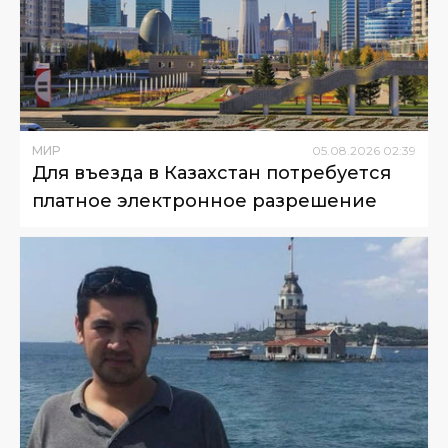
МИР
05
.
08
.
2026
02
:
39
Для въезда в Казахстан потребуется
платное электронное разрешение