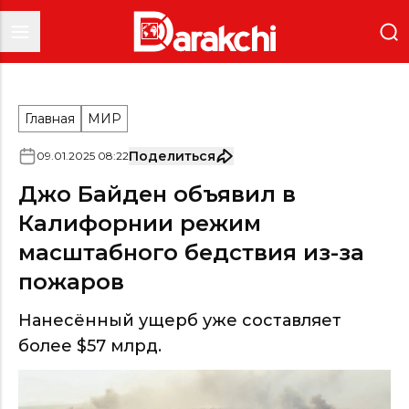
Главная
МИР
Поделиться
09
.
01
.
2025
08
:
22
Джо Байден объявил в
Калифорнии режим
масштабного бедствия из-за
пожаров
Нанесённый ущерб уже составляет
более $57 млрд.