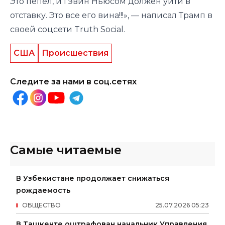
Это пепел, и Гэвин Ньюсом должен уйти в
отставку. Это все его вина!!!», — написал Трамп в
своей соцсети Truth Social.
США
Происшествия
Следите за нами в соц.сетях
Самые читаемые
В Узбекистане продолжает снижаться
рождаемость
ОБЩЕСТВО
25
.
07
.
2026
05
:
23
В Ташкенте оштрафован начальник Управления