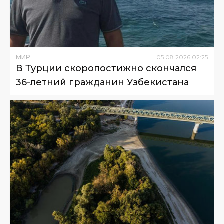
МИР
05
.
08
.
2026
02
:
25
В Турции скоропостижно скончался
36-летний гражданин Узбекистана