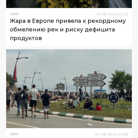
МИР
05
.
08
.
2026
02
:
23
Жара в Европе привела к рекордному
обмелению рек и риску дефицита
продуктов
МИР
04
.
08
.
2026
04
:
28