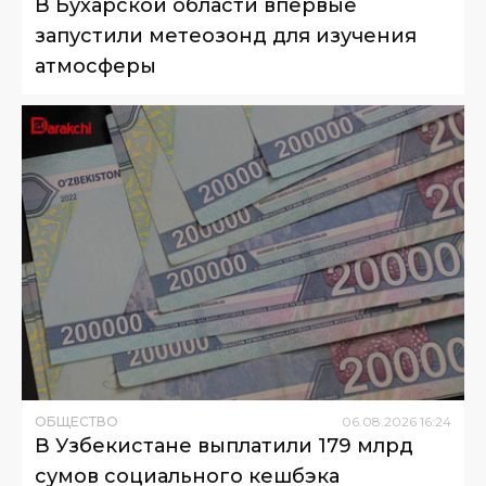
В Бухарской области впервые
запустили метеозонд для изучения
атмосферы
ОБЩЕСТВО
06
.
08
.
2026
16
:
24
В Узбекистане выплатили 179 млрд
сумов социального кешбэка