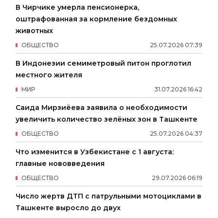
В Чирчике умерла пенсионерка,
оштрафованная за кормление бездомных
животных
ОБЩЕСТВО
25
.
07
.
2026
07
:
39
В Индонезии семиметровый питон проглотил
местного жителя
МИР
31
.
07
.
2026
16
:
42
Саида Мирзиёева заявила о необходимости
увеличить количество зелёных зон в Ташкенте
ОБЩЕСТВО
25
.
07
.
2026
04
:
37
Что изменится в Узбекистане с 1 августа:
главные нововведения
ОБЩЕСТВО
29
.
07
.
2026
06
:
19
Число жертв ДТП с патрульными мотоциклами в
Ташкенте выросло до двух