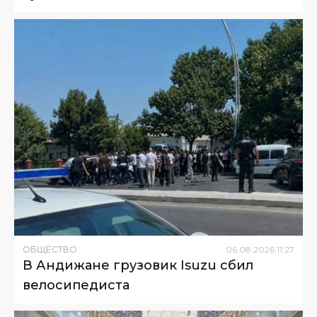
ОБЩЕСТВО
06
.
08
.
2026
11
:
27
В Андижане грузовик Isuzu сбил
велосипедиста