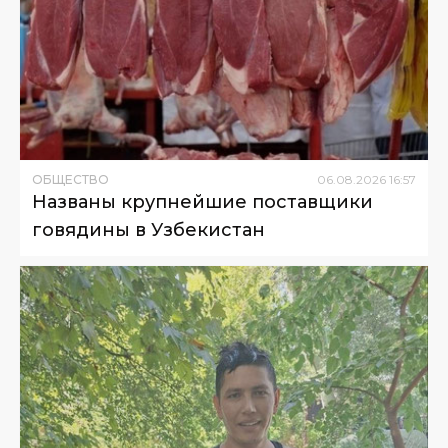
ОБЩЕСТВО
06
.
08
.
2026
16
:
57
Названы крупнейшие поставщики
говядины в Узбекистан