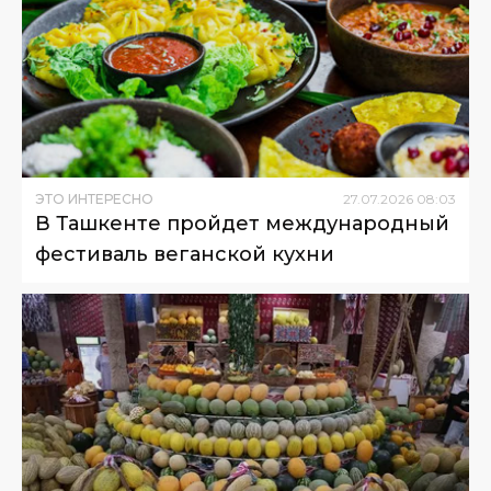
ЭТО ИНТЕРЕСНО
27
.
07
.
2026
08
:
03
В Ташкенте пройдет международный
фестиваль веганской кухни