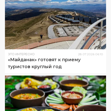
ЭТО ИНТЕРЕСНО
28
.
07
.
2026
06
:
10
«Майданак» готовят к приему
туристов круглый год