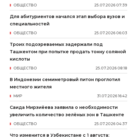
ОБЩЕСТВО
25
.
07
.
2026
07
:
39
Для абитуриентов начался этап выбора вузов и
специальностей
ОБЩЕСТВО
25
.
07
.
2026
06
:
03
Троих подозреваемых задержали под
Ташкентом при попытке продать тонну соляной
кислоты
ОБЩЕСТВО
25
.
07
.
2026
08
:
18
В Индонезии семиметровый питон проглотил
местного жителя
МИР
31
.
07
.
2026
16
:
42
Саида Мирзиёева заявила о необходимости
увеличить количество зелёных зон в Ташкенте
ОБЩЕСТВО
25
.
07
.
2026
04
:
37
Что изменится в Узбекистане с 1 августа: