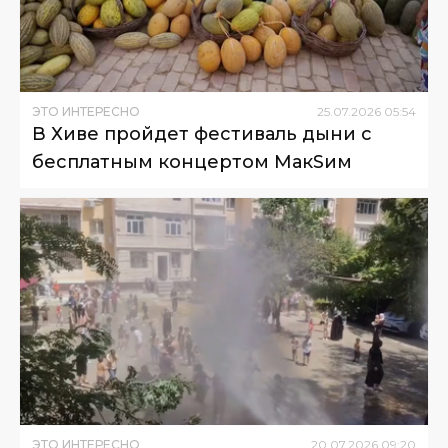
ЭТО ИНТЕРЕСНО
25
.
07
.
2026
05
:
54
В Хиве пройдет фестиваль дыни с
бесплатным концертом МакSим
ЭТО ИНТЕРЕСНО
20
.
07
.
2026
09
:
20