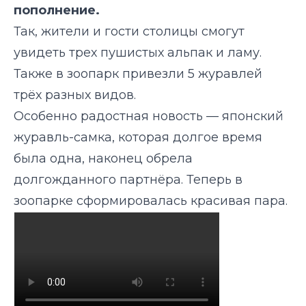
пополнение
.
Так, жители и гости столицы смогут
увидеть трех
пушисты
х
альпак и лам
у
.
Также в зоопарк привезли
5 журавлей
трёх разных видов.
Особенно радостная новость — японский
журавль-самка, которая долгое время
была одна, наконец обрела
долгожданного партнёра. Теперь
в
зоопарке
сформировалась красивая пара
.