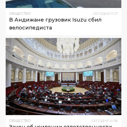
ОБЩЕСТВО
СЕГОДНЯ
11
:
27
В Андижане грузовик Isuzu сбил
велосипедиста
ОБЩЕСТВО
СЕГОДНЯ
10
:
58