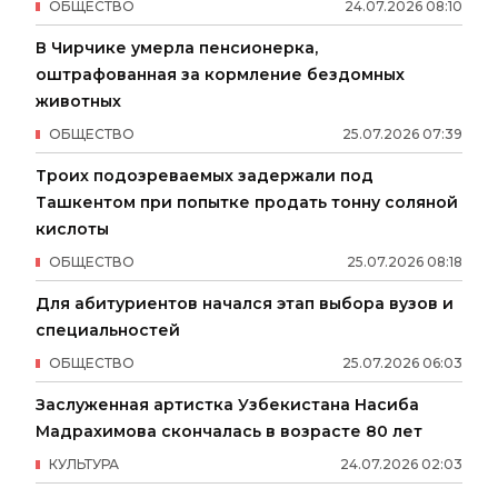
ОБЩЕСТВО
24
.
07
.
2026
08
:
10
В Чирчике умерла пенсионерка,
оштрафованная за кормление бездомных
животных
ОБЩЕСТВО
25
.
07
.
2026
07
:
39
Троих подозреваемых задержали под
Ташкентом при попытке продать тонну соляной
кислоты
ОБЩЕСТВО
25
.
07
.
2026
08
:
18
Для абитуриентов начался этап выбора вузов и
специальностей
ОБЩЕСТВО
25
.
07
.
2026
06
:
03
Заслуженная артистка Узбекистана Насиба
Мадрахимова скончалась в возрасте 80 лет
КУЛЬТУРА
24
.
07
.
2026
02
:
03