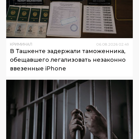
КРИМИНАЛ
06
.
08
.
2026
02
:
49
В Ташкенте задержали таможенника,
обещавшего легализовать незаконно
ввезенные iPhone