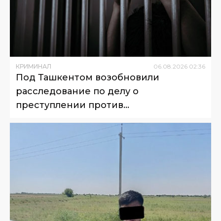
КРИМИНАЛ
06
.
08
.
2026
02
:
36
Под Ташкентом возобновили
расследование по делу о
преступлении против
несовершеннолетнего