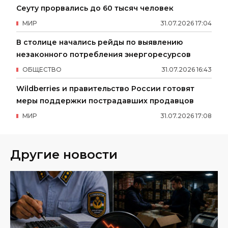
Сеуту прорвались до 60 тысяч человек
МИР
31
.
07
.
2026
17
:
04
В столице начались рейды по выявлению
незаконного потребления энергоресурсов
ОБЩЕСТВО
31
.
07
.
2026
16
:
43
Wildberries и правительство России готовят
меры поддержки пострадавших продавцов
МИР
31
.
07
.
2026
17
:
08
Другие новости