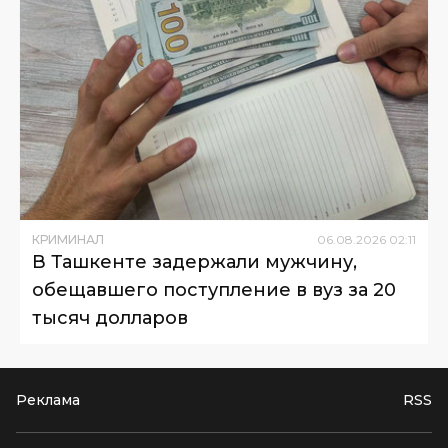
КРИМИНАЛ
06
.
08
.
2026
02
:
11
В Ташкенте задержали мужчину,
обещавшего поступление в вуз за 20
тысяч долларов
Реклама
RSS