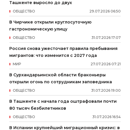
Ташкенте выросло до двух
ОБЩЕСТВО
29
.
07
.
2026
06
:
50
В Чирчике открыли круглосуточную
гастрономическую улицу
ОБЩЕСТВО
31
.
07
.
2026
17
:
07
Россия снова ужесточает правила пребывания
мигрантов: что изменится с 2027 года
МИР
27
.
07
.
2026
07
:
21
В Сурхандарьинской области браконьеры
открыли огонь по сотрудникам заповедника
ОБЩЕСТВО
31
.
07
.
2026
19
:
00
В Ташкенте с начала года оштрафовали почти
80 тысяч безбилетников
ОБЩЕСТВО
31
.
07
.
2026
16
:
54
В Испании крупнейший миграционный кризис: в