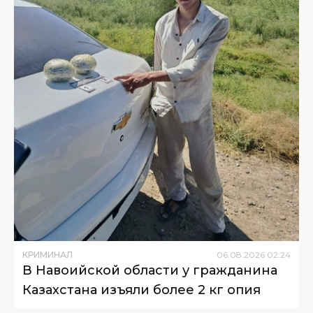
КРИМИНАЛ
06
.
08
.
2026
02
:
24
В Навоийской области у гражданина
Казахстана изъяли более 2 кг опия