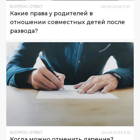
ВОПРОС-ОТВЕТ
26
.
06
.
2026
11
:
10
Какие права у родителей в
отношении совместных детей после
развода?
ВОПРОС-ОТВЕТ
24
.
06
.
2026
11
:
15
Когда можно отменить дарение?