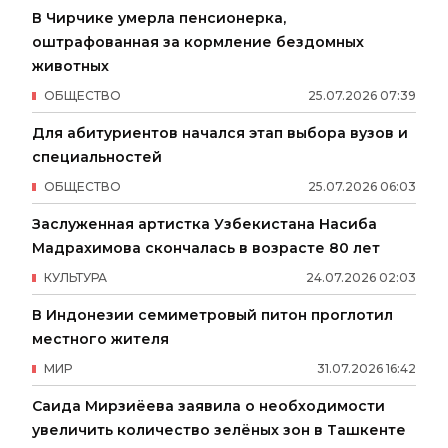
В Чирчике умерла пенсионерка,
оштрафованная за кормление бездомных
животных
ОБЩЕСТВО
25
.
07
.
2026
07
:
39
Для абитуриентов начался этап выбора вузов и
специальностей
ОБЩЕСТВО
25
.
07
.
2026
06
:
03
Заслуженная артистка Узбекистана Насиба
Мадрахимова скончалась в возрасте 80 лет
КУЛЬТУРА
24
.
07
.
2026
02
:
03
В Индонезии семиметровый питон проглотил
местного жителя
МИР
31
.
07
.
2026
16
:
42
Саида Мирзиёева заявила о необходимости
увеличить количество зелёных зон в Ташкенте