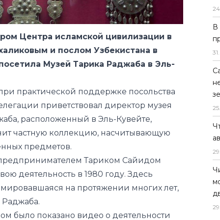
24
аликовым и послом Узбекистана в
осетила Музей Тарика Раджаба в Эль-
В
п
о при практической поддержке посольства
31
.
делегации приветствовал директор музея
С
аба, расположенный в Эль-Кувейте,
н
ранит частную коллекцию, насчитывающую
з
енных предметов.
25
 предпринимателем Тариком Сайидом
Ч
ою деятельность в 1980 году. Здесь
а
рмировавшаяся на протяжении многих лет,
29
 Раджаба.
Ч
бом было показано видео о деятельности
м
в Узбекистане.
д
анах привлечь около 50 мировых
29
как ожидается, будет организована в