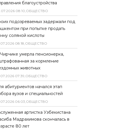
правления благоустройства
.
07
.
2026
08
:
10
,
ОБЩЕСТВО
роих подозреваемых задержали под
ашкентом при попытке продать
онну соляной кислоты
.
07
.
2026
08
:
18
,
ОБЩЕСТВО
 Чирчике умерла пенсионерка,
штрафованная за кормление
ездомных животных
.
07
.
2026
07
:
39
,
ОБЩЕСТВО
ля абитуриентов начался этап
ыбора вузов и специальностей
.
07
.
2026
06
:
03
,
ОБЩЕСТВО
аслуженная артистка Узбекистана
асиба Мадрахимова скончалась в
озрасте 80 лет