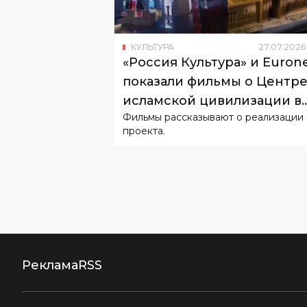
«Россия Культура» и Euron
показали фильмы о Центр
исламской цивилизации в
Фильмы рассказывают о реализации
Узбекистане
проекта.
Реклама
RSS