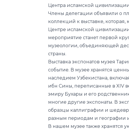
Центре исламской цивилизации в
мероприятие станет первой кр
музеологии, объединяющей дес
страны.
Выставка экспонатов музея Тари
событие. В музее хранятся ценн
наследием Узбекистана, включа
ибн Сины, переписанные в XIV 
эмиру Бухары и его родственн
многие другие экспонаты.
В экс
образцы каллиграфии и шедевры
разным периодам и географии и
В нашем музее также хранятся 
изделия ручной работы, ткани и
Бухары. Моя мама в основном с
отвечал за керамику и металлич