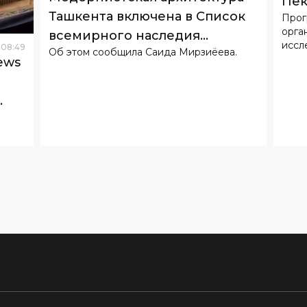
ews
е