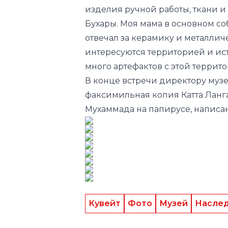
интересуются территорией и ист
много артефактов с этой террито
В конце встречи директору муз
факсимильная копия Катта Ланг
Мухаммада на папирусе, написа
Кувейт
Фото
Музей
Насле
Следите за нами в соц.сетях