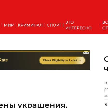
ЭТО
ВО
МИР
КРИМИНАЛ
СПОРТ
ИНТЕРЕСНО
ОТ
ены украшения,
В
р
е эмиру Бухары
25
В