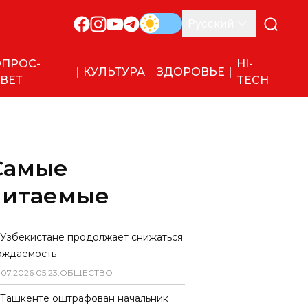
Русский
ПРОС-
HI-
КУЛЬТУРА
ЗДОРОВЬЕ
ВЕТ
TECH
Самые
читаемые
 Узбекистане продолжает снижаться
ождаемость
.
07
.
2026
05
:
23
,
ОБЩЕСТВО
 Ташкенте оштрафован начальник