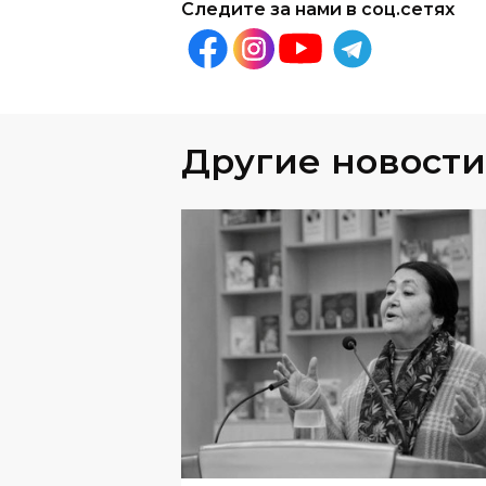
Другие новости
КУЛЬТУРА
05
.
08
.
202
Народная поэтесса
Узбекистана Шарифа