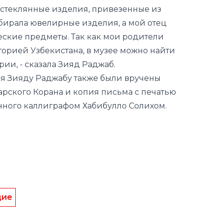
орией Узбекистана, в музее можно найти
рии, - сказала Зияд Раджаб.
ея Зияду Раджабу также были вручены
арского Корана и копия письма с печатью
нного каллиграфом Хабибулло Солихом.
дие