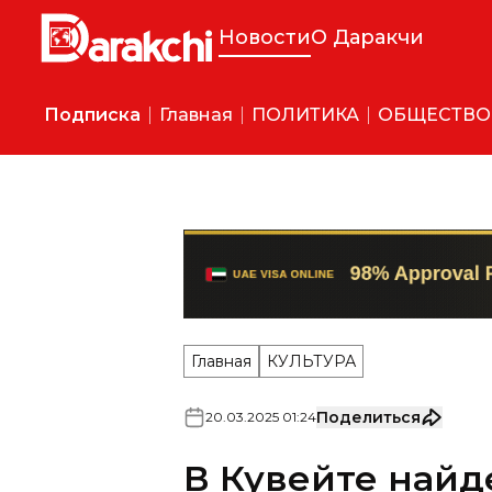
Новости
О Даракчи
Подписка
Главная
ПОЛИТИКА
ОБЩЕСТВО
Главная
КУЛЬТУРА
Поделиться
20
.
03
.
2025
01
:
24
В Кувейте найд
принадлежавши
(фото)