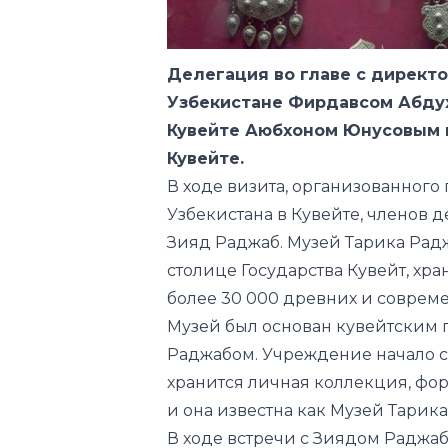
Узбекистане Фирдавсом Абдух
Кувейте Аюбхоном Юнусовым п
Кувейте.
В ходе визита, организованног
Узбекистана в Кувейте, членов 
Зияд Раджаб. Музей Тарика Радж
столице Государства Кувейт, х
более 30 000 древних и соврем
Музей был основан кувейтским
Раджабом. Учреждение начало св
хранится личная коллекция, фо
и она известна как Музей Тарика
В ходе встречи с Зиядом Раджа
Центра исламской цивилизации 
Члены делегации объявили о пл
коллекций к выставке, которая, 