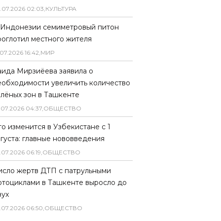
.
07
.
2026
02
:
03
,
КУЛЬТУРА
 Индонезии семиметровый питон
роглотил местного жителя
07
.
2026
16
:
42
,
МИР
аида Мирзиёева заявила о
еобходимости увеличить количество
елёных зон в Ташкенте
.
07
.
2026
04
:
37
,
ОБЩЕСТВО
то изменится в Узбекистане с 1
вгуста: главные нововведения
.
07
.
2026
06
:
19
,
ОБЩЕСТВО
исло жертв ДТП с патрульными
отоциклами в Ташкенте выросло до
вух
.
07
.
2026
06
:
50
,
ОБЩЕСТВО