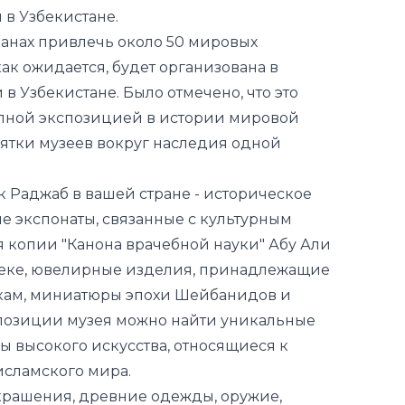
 Узбекистане. Было отмечено, что это
упной экспозицией в истории мировой
ятки музеев вокруг наследия одной
к Раджаб в вашей стране - историческое
ые экспонаты, связанные с культурным
я копии "Канона врачебной науки" Абу Али
веке, ювелирные изделия, принадлежащие
икам, миниатюры эпохи Шейбанидов и
позиции музея можно найти уникальные
 высокого искусства, относящиеся к
сламского мира.
украшения, древние одежды, оружие,
 стеклянные изделия, привезенные из
обирала ювелирные изделия, а мой отец
еские предметы. Так как мои родители