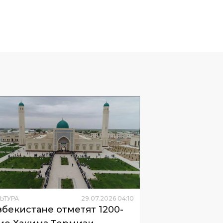
ЬТУРА
29
.
07
.
2026
04
:
10
збекистане отметят 1200-
ие Хакима Термизи
ановление об этом подписал глава
дарства.