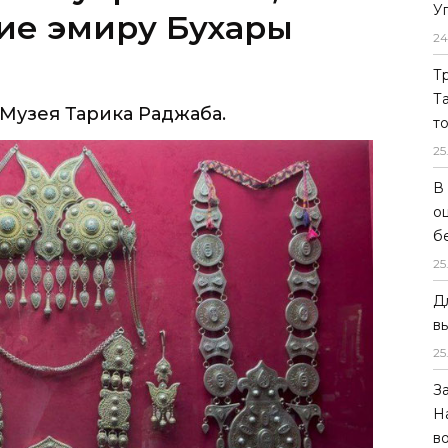
У
Музея Тарика Раджаба.
24
Т
Т
т
25
В
о
б
25
Д
в
25
З
Н
в
ором Центра исламской цивилизации в