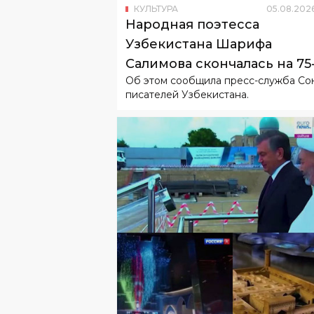
Салимова скончалась на 75
Об этом сообщила пресс-служба Со
году жизни
писателей Узбекистана.
КУЛЬТУРА
27
.
07
.
2026