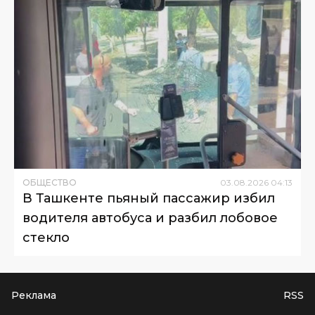
ОБЩЕСТВО
03
.
08
.
2026
04
:
13
В Ташкенте пьяный пассажир избил
водителя автобуса и разбил лобовое
стекло
Реклама
RSS