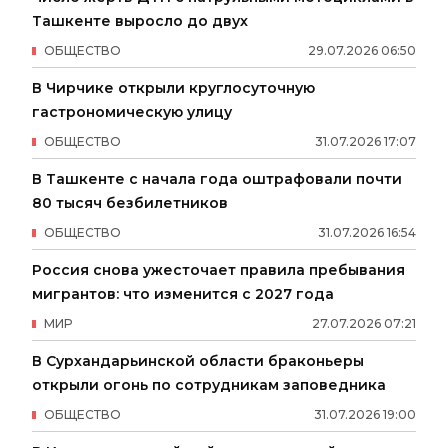
Ташкенте выросло до двух
ОБЩЕСТВО
29
.
07
.
2026
06
:
50
В Чирчике открыли круглосуточную
гастрономическую улицу
ОБЩЕСТВО
31
.
07
.
2026
17
:
07
В Ташкенте с начала года оштрафовали почти
80 тысяч безбилетников
ОБЩЕСТВО
31
.
07
.
2026
16
:
54
Россия снова ужесточает правила пребывания
мигрантов: что изменится с 2027 года
МИР
27
.
07
.
2026
07
:
21
В Сурхандарьинской области браконьеры
открыли огонь по сотрудникам заповедника
ОБЩЕСТВО
31
.
07
.
2026
19
:
00