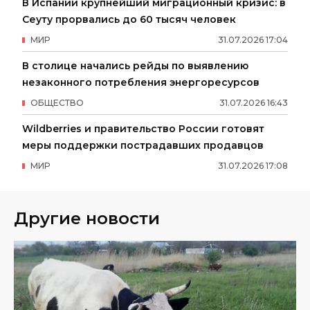
В Испании крупнейший миграционный кризис: в
Сеуту прорвались до 60 тысяч человек
МИР
31
.
07
.
2026
17
:
04
В столице начались рейды по выявлению
незаконного потребления энергоресурсов
ОБЩЕСТВО
31
.
07
.
2026
16
:
43
Wildberries и правительство России готовят
меры поддержки пострадавших продавцов
МИР
31
.
07
.
2026
17
:
08
Другие новости