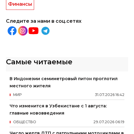
Финансы
Следите за нами в соц.сетях
Самые читаемые
В Индонезии семиметровый питон проглотил
местного жителя
МИР
31
.
07
.
2026
16
:
42
Что изменится в Узбекистане с 1 августа:
главные нововведения
ОБЩЕСТВО
29
.
07
.
2026
06
:
19
Число жертв ДТП с патрульными мотоциклами в