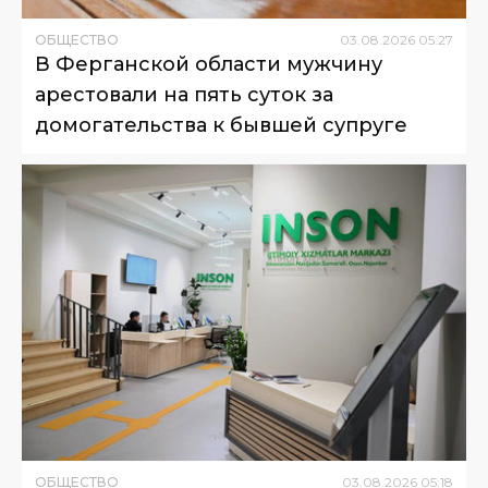
ОБЩЕСТВО
03
.
08
.
2026
05
:
27
В Ферганской области мужчину
арестовали на пять суток за
домогательства к бывшей супруге
ОБЩЕСТВО
03
.
08
.
2026
05
:
18