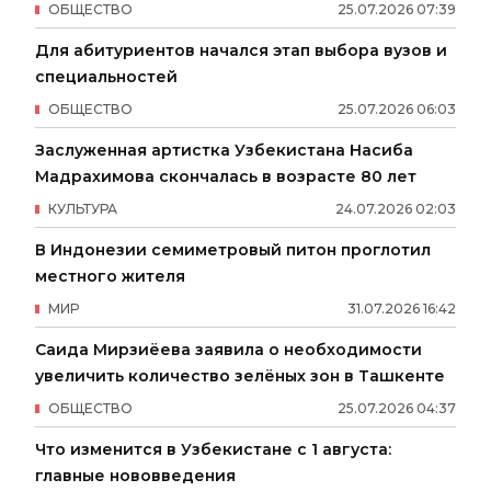
ОБЩЕСТВО
25
.
07
.
2026
07
:
39
Для абитуриентов начался этап выбора вузов и
специальностей
ОБЩЕСТВО
25
.
07
.
2026
06
:
03
Заслуженная артистка Узбекистана Насиба
Мадрахимова скончалась в возрасте 80 лет
КУЛЬТУРА
24
.
07
.
2026
02
:
03
В Индонезии семиметровый питон проглотил
местного жителя
МИР
31
.
07
.
2026
16
:
42
Саида Мирзиёева заявила о необходимости
увеличить количество зелёных зон в Ташкенте
ОБЩЕСТВО
25
.
07
.
2026
04
:
37
Что изменится в Узбекистане с 1 августа:
главные нововведения