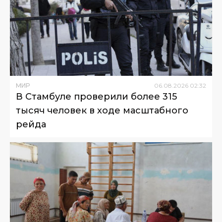
МИР
06
.
08
.
2026
02
:
32
В Стамбуле проверили более 315
тысяч человек в ходе масштабного
рейда