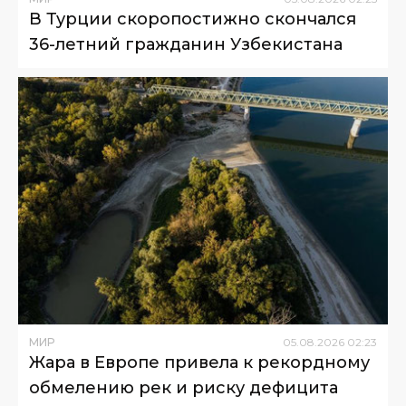
В Турции скоропостижно скончался
36-летний гражданин Узбекистана
МИР
05
.
08
.
2026
02
:
23
Жара в Европе привела к рекордному
обмелению рек и риску дефицита