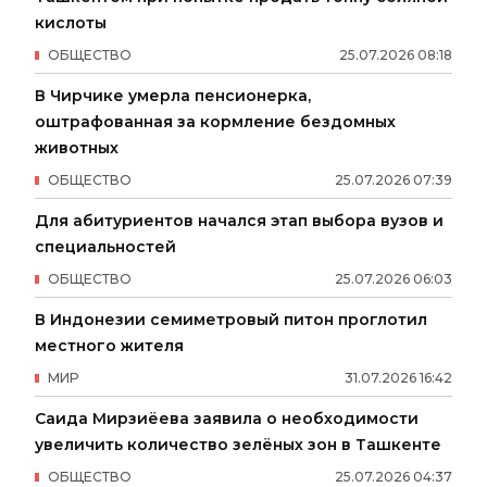
кислоты
ОБЩЕСТВО
25
.
07
.
2026
08
:
18
В Чирчике умерла пенсионерка,
оштрафованная за кормление бездомных
животных
ОБЩЕСТВО
25
.
07
.
2026
07
:
39
Для абитуриентов начался этап выбора вузов и
специальностей
ОБЩЕСТВО
25
.
07
.
2026
06
:
03
В Индонезии семиметровый питон проглотил
местного жителя
МИР
31
.
07
.
2026
16
:
42
Саида Мирзиёева заявила о необходимости
увеличить количество зелёных зон в Ташкенте
ОБЩЕСТВО
25
.
07
.
2026
04
:
37