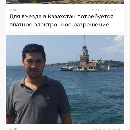
МИР
05
.
08
.
2026
02
:
39
Для въезда в Казахстан потребуется
платное электронное разрешение
МИР
05
.
08
.
2026
02
:
25