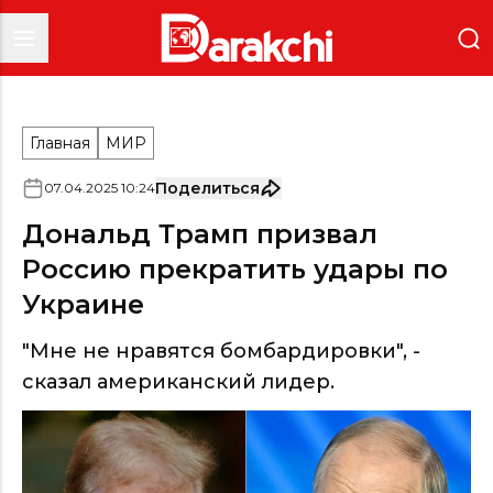
Главная
МИР
Поделиться
07
.
04
.
2025
10
:
24
Дональд Трамп призвал
Россию прекратить удары по
Украине
"Мне не нравятся бомбардировки", -
сказал американский лидер.