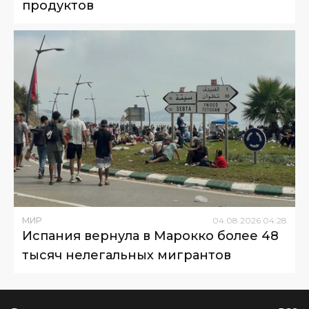
продуктов
МИР
04
.
08
.
2026
04
:
28
Испания вернула в Марокко более 48
тысяч нелегальных мигрантов