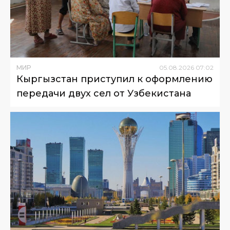
МИР
05
.
08
.
2026
07
:
02
Кыргызстан приступил к оформлению
передачи двух сел от Узбекистана