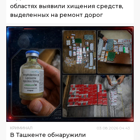
областях выявили хищения средств,
выделенных на ремонт дорог
КРИМИНАЛ
03
.
08
.
2026
04
:
43
В Ташкенте обнаружили