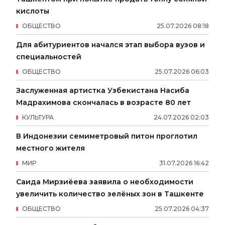
кислоты
ОБЩЕСТВО
25
.
07
.
2026
08
:
18
Для абитуриентов начался этап выбора вузов и
специальностей
ОБЩЕСТВО
25
.
07
.
2026
06
:
03
Заслуженная артистка Узбекистана Насиба
Мадрахимова скончалась в возрасте 80 лет
КУЛЬТУРА
24
.
07
.
2026
02
:
03
В Индонезии семиметровый питон проглотил
местного жителя
МИР
31
.
07
.
2026
16
:
42
Саида Мирзиёева заявила о необходимости
увеличить количество зелёных зон в Ташкенте
ОБЩЕСТВО
25
.
07
.
2026
04
:
37