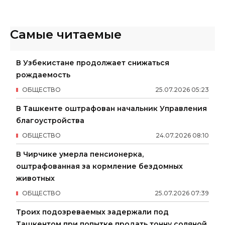
Самые читаемые
В Узбекистане продолжает снижаться
рождаемость
ОБЩЕСТВО
25
.
07
.
2026
05
:
23
В Ташкенте оштрафован начальник Управления
благоустройства
ОБЩЕСТВО
24
.
07
.
2026
08
:
10
В Чирчике умерла пенсионерка,
оштрафованная за кормление бездомных
животных
ОБЩЕСТВО
25
.
07
.
2026
07
:
39
Троих подозреваемых задержали под
Ташкентом при попытке продать тонну соляной