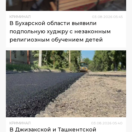
КРИМИНАЛ
03
.
08
.
2026
05
:
45
В Бухарской области выявили
подпольную худжру с незаконным
религиозным обучением детей
КРИМИНАЛ
03
.
08
.
2026
05
:
40
В Джизакской и Ташкентской