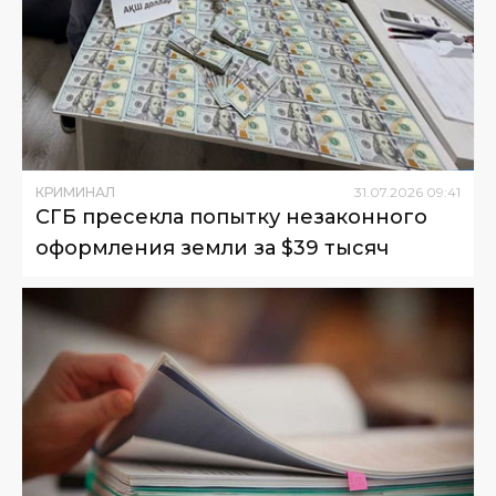
КРИМИНАЛ
31
.
07
.
2026
09
:
41
СГБ пресекла попытку незаконного
оформления земли за $39 тысяч