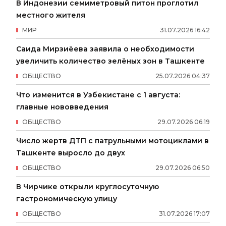
В Индонезии семиметровый питон проглотил
местного жителя
МИР
31
.
07
.
2026
16
:
42
Саида Мирзиёева заявила о необходимости
увеличить количество зелёных зон в Ташкенте
ОБЩЕСТВО
25
.
07
.
2026
04
:
37
Что изменится в Узбекистане с 1 августа:
главные нововведения
ОБЩЕСТВО
29
.
07
.
2026
06
:
19
Число жертв ДТП с патрульными мотоциклами в
Ташкенте выросло до двух
ОБЩЕСТВО
29
.
07
.
2026
06
:
50
В Чирчике открыли круглосуточную
гастрономическую улицу
ОБЩЕСТВО
31
.
07
.
2026
17
:
07