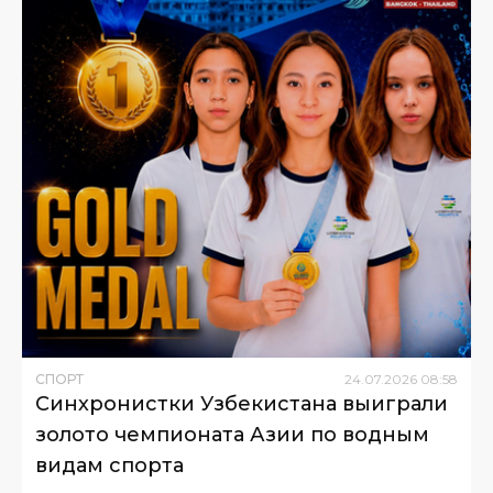
СПОРТ
24
.
07
.
2026
08
:
58
Синхронистки Узбекистана выиграли
золото чемпионата Азии по водным
видам спорта