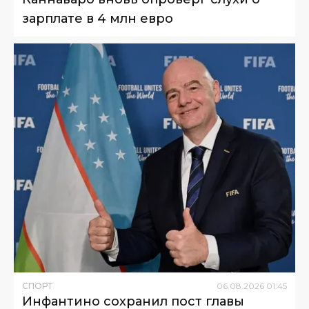
зарплате в 4 млн евро
СПОРТ
06
.
08
.
2026
01
:
45
Инфантино сохранил пост главы