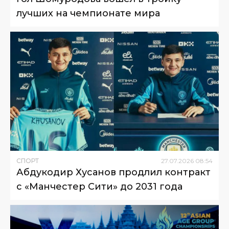
лучших на чемпионате мира
СПОРТ
27
.
07
.
2026
08
:
54
Абдукодир Хусанов продлил контракт
с «Манчестер Сити» до 2031 года