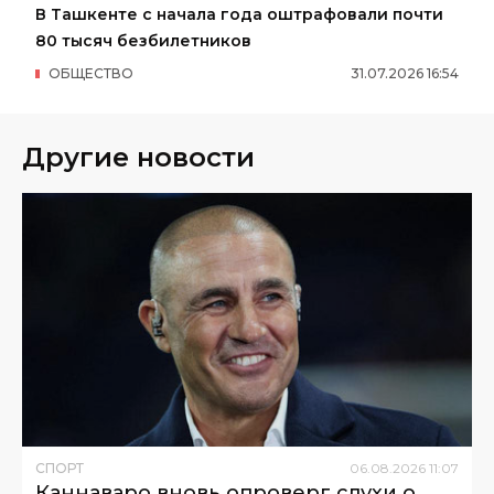
В Ташкенте с начала года оштрафовали почти
80 тысяч безбилетников
ОБЩЕСТВО
31
.
07
.
2026
16
:
54
Другие новости
СПОРТ
06
.
08
.
2026
11
:
07
Каннаваро вновь опроверг слухи о