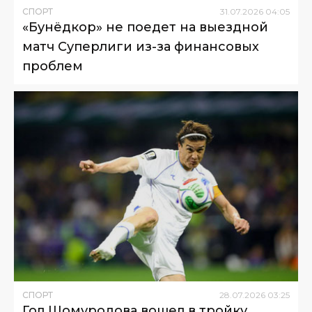
СПОРТ
31
.
07
.
2026
04
:
05
«Бунёдкор» не поедет на выездной
матч Суперлиги из-за финансовых
проблем
СПОРТ
28
.
07
.
2026
03
:
25
Гол Шомуродова вошел в тройку