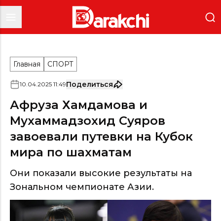
Главная
СПОРТ
Поделиться
10
.
04
.
2025
11
:
49
Афруза Хамдамова и
Мухаммадзохид Суяров
завоевали путевки на Кубок
мира по шахматам
Они показали высокие результаты на
Зональном чемпионате Азии.