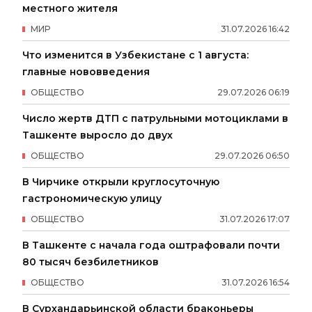
местного жителя
МИР
31
.
07
.
2026
16
:
42
Что изменится в Узбекистане с 1 августа:
главные нововведения
ОБЩЕСТВО
29
.
07
.
2026
06
:
19
Число жертв ДТП с патрульными мотоциклами в
Ташкенте выросло до двух
ОБЩЕСТВО
29
.
07
.
2026
06
:
50
В Чирчике открыли круглосуточную
гастрономическую улицу
ОБЩЕСТВО
31
.
07
.
2026
17
:
07
В Ташкенте с начала года оштрафовали почти
80 тысяч безбилетников
ОБЩЕСТВО
31
.
07
.
2026
16
:
54
В Сурхандарьинской области браконьеры