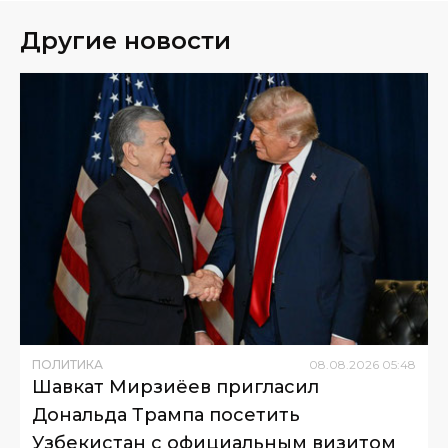
Другие новости
ПОЛИТИКА
08
.
08
.
2026
05
:
48
Шавкат Мирзиёев пригласил
Дональда Трампа посетить
Узбекистан с официальным визитом