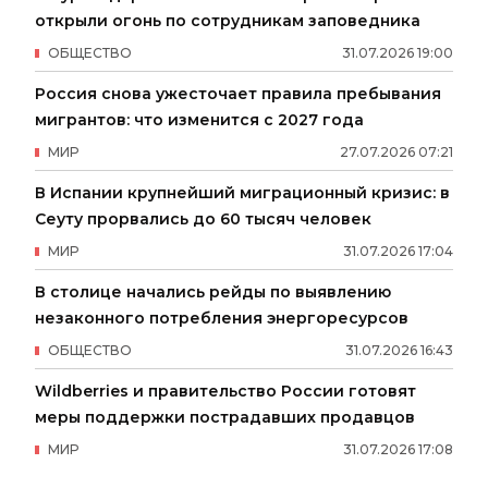
открыли огонь по сотрудникам заповедника
ОБЩЕСТВО
31
.
07
.
2026
19
:
00
Россия снова ужесточает правила пребывания
мигрантов: что изменится с 2027 года
МИР
27
.
07
.
2026
07
:
21
В Испании крупнейший миграционный кризис: в
Сеуту прорвались до 60 тысяч человек
МИР
31
.
07
.
2026
17
:
04
В столице начались рейды по выявлению
незаконного потребления энергоресурсов
ОБЩЕСТВО
31
.
07
.
2026
16
:
43
Wildberries и правительство России готовят
меры поддержки пострадавших продавцов
МИР
31
.
07
.
2026
17
:
08