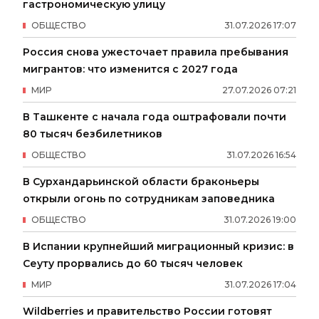
гастрономическую улицу
ОБЩЕСТВО
31
.
07
.
2026
17
:
07
Россия снова ужесточает правила пребывания
мигрантов: что изменится с 2027 года
МИР
27
.
07
.
2026
07
:
21
В Ташкенте с начала года оштрафовали почти
80 тысяч безбилетников
ОБЩЕСТВО
31
.
07
.
2026
16
:
54
В Сурхандарьинской области браконьеры
открыли огонь по сотрудникам заповедника
ОБЩЕСТВО
31
.
07
.
2026
19
:
00
В Испании крупнейший миграционный кризис: в
Сеуту прорвались до 60 тысяч человек
МИР
31
.
07
.
2026
17
:
04
Wildberries и правительство России готовят