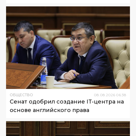
ОБЩЕСТВО
08
.
08
.
2026
06
:
38
Сенат одобрил создание IT-центра на
основе английского права