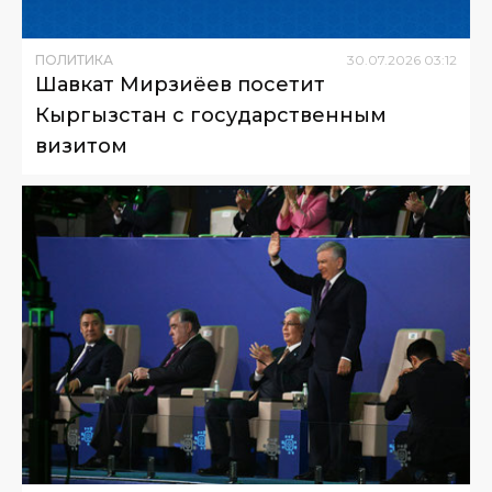
ПОЛИТИКА
30
.
07
.
2026
03
:
12
Шавкат Мирзиёев посетит
Кыргызстан с государственным
визитом