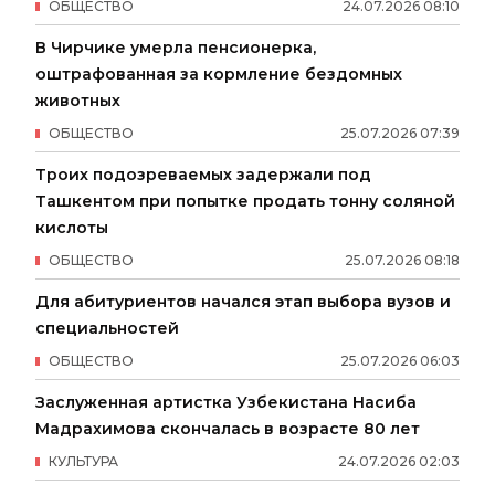
ОБЩЕСТВО
24
.
07
.
2026
08
:
10
В Чирчике умерла пенсионерка,
оштрафованная за кормление бездомных
животных
ОБЩЕСТВО
25
.
07
.
2026
07
:
39
Троих подозреваемых задержали под
Ташкентом при попытке продать тонну соляной
кислоты
ОБЩЕСТВО
25
.
07
.
2026
08
:
18
Для абитуриентов начался этап выбора вузов и
специальностей
ОБЩЕСТВО
25
.
07
.
2026
06
:
03
Заслуженная артистка Узбекистана Насиба
Мадрахимова скончалась в возрасте 80 лет
КУЛЬТУРА
24
.
07
.
2026
02
:
03