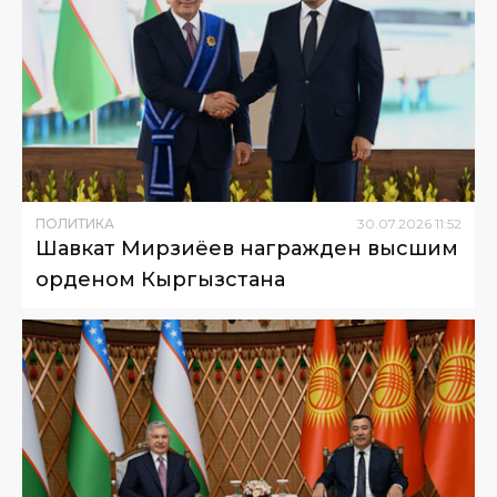
ПОЛИТИКА
30
.
07
.
2026
11
:
52
Шавкат Мирзиёев награжден высшим
орденом Кыргызстана