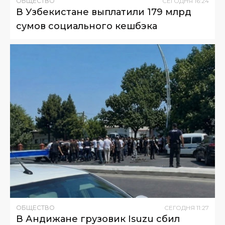
ОБЩЕСТВО
СЕГОДНЯ
16
:
24
В Узбекистане выплатили 179 млрд
сумов социального кешбэка
ОБЩЕСТВО
СЕГОДНЯ
11
:
27
В Андижане грузовик Isuzu сбил