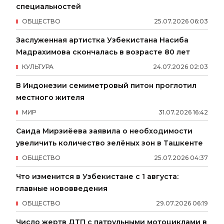
специальностей
ОБЩЕСТВО
25
.
07
.
2026
06
:
03
Заслуженная артистка Узбекистана Насиба
Мадрахимова скончалась в возрасте 80 лет
КУЛЬТУРА
24
.
07
.
2026
02
:
03
В Индонезии семиметровый питон проглотил
местного жителя
МИР
31
.
07
.
2026
16
:
42
Саида Мирзиёева заявила о необходимости
увеличить количество зелёных зон в Ташкенте
ОБЩЕСТВО
25
.
07
.
2026
04
:
37
Что изменится в Узбекистане с 1 августа:
главные нововведения
ОБЩЕСТВО
29
.
07
.
2026
06
:
19
Число жертв ДТП с патрульными мотоциклами в