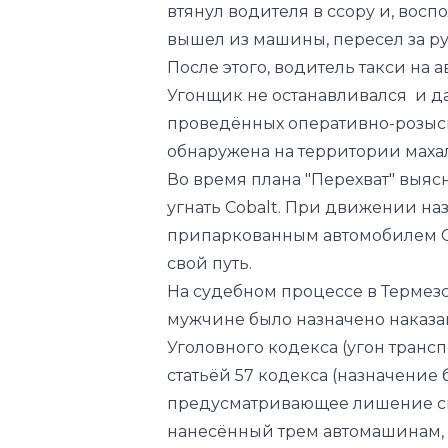
Угонщик не останавливался и да
проведённых оперативно-розы
обнаружена на территории маха
Во время плана "Перехват" выяс
угнать Cobalt. При движении на
припаркованным автомобилем Co
свой путь.
На судебном процессе в Термез
мужчине было назначено наказан
Уголовного кодекса (угон трансп
статьёй 57 кодекса (назначение 
предусматривающее лишение сво
нанесённый трем автомашинам,
Сурхандарья
Авто
Криминал