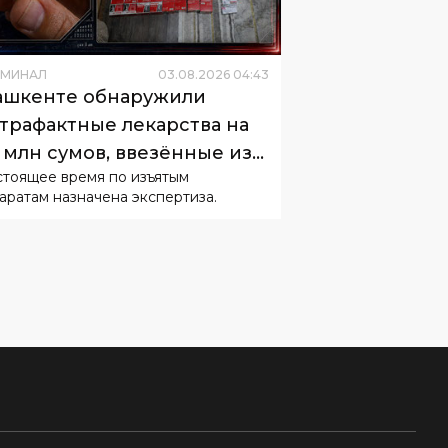
ашкенте обнаружили
трафактные лекарства на
 млн сумов, ввезённые из
стоящее время по изъятым
сии
аратам назначена экспертиза.