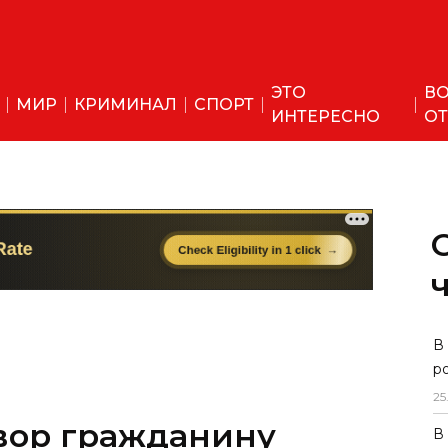
ЭТО
ВО
МИР
КРИМИНАЛ
СПОРТ
ИНТЕРЕСНО
ОТ
вор гражданину
В
р
угнавшему 2
25
ермезе
В