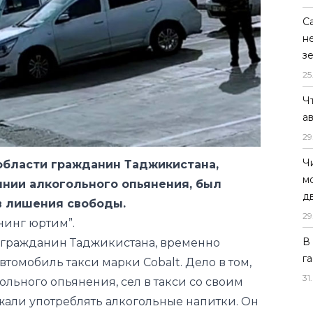
С
н
з
25
Ч
области гражданин Таджикистана,
а
янии алкогольного опьянения, был
29
ев лишения свободы.
Ч
нинг юртим”.
м
 гражданин Таджикистана, временно
д
томобиль такси марки Cobalt. Дело в том,
29
гольного опьянения, сел в такси со своим
В
жали употреблять алкогольные напитки. Он
г
пользовавшись моментом, когда водитель
31
.
ь Cobalt и уехал.
автомобиле Spark последовал за ним.