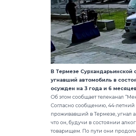
В Термезе Сурхандарьинской 
угнавший автомобиль в состо
осужден на 3 года и 6 месяц
Об этом сообщает телеканал “Ме
Согласно сообщению, 44-летний
проживавший в Термезе, угнал ав
что он, будучи в состоянии алко
товарищем. По пути они продол
втянул водителя в ссору и, вос
вышел из машины, пересел за рул
После этого, водитель такси на 