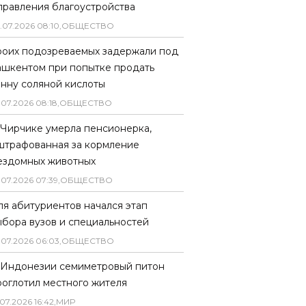
правления благоустройства
.
07
.
2026
08
:
10
,
ОБЩЕСТВО
роих подозреваемых задержали под
ашкентом при попытке продать
онну соляной кислоты
.
07
.
2026
08
:
18
,
ОБЩЕСТВО
 Чирчике умерла пенсионерка,
штрафованная за кормление
ездомных животных
.
07
.
2026
07
:
39
,
ОБЩЕСТВО
ля абитуриентов начался этап
ыбора вузов и специальностей
.
07
.
2026
06
:
03
,
ОБЩЕСТВО
 Индонезии семиметровый питон
роглотил местного жителя
07
.
2026
16
:
42
,
МИР