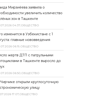
аида Мирзиёева заявила о
еобходимости увеличить количество
елёных зон в Ташкенте
.
07
.
2026
04
:
37
,
ОБЩЕСТВО
то изменится в Узбекистане с 1
вгуста: главные нововведения
.
07
.
2026
06
:
19
,
ОБЩЕСТВО
исло жертв ДТП с патрульными
отоциклами в Ташкенте выросло до
вух
.
07
.
2026
06
:
50
,
ОБЩЕСТВО
 Чирчике открыли круглосуточную
астрономическую улицу
07
.
2026
17
:
07
,
ОБЩЕСТВО