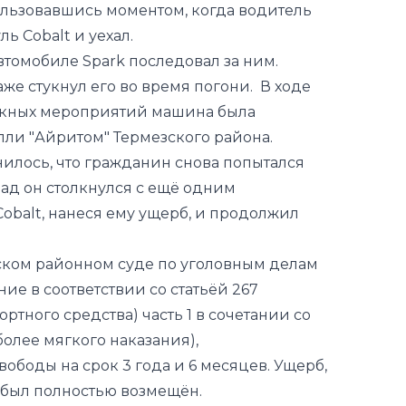
же стукнул его во время погони. В ходе
скных мероприятий машина была
лли "Айритом" Термезского района.
нилось, что гражданин снова попытался
зад он столкнулся с ещё одним
balt, нанеся ему ущерб, и продолжил
ском районном суде по уголовным делам
ие в соответствии со статьёй 267
ортного средства) часть 1 в сочетании со
более мягкого наказания),
боды на срок 3 года и 6 месяцев. Ущерб,
 был полностью возмещён.
Происшествия
Таджикистан