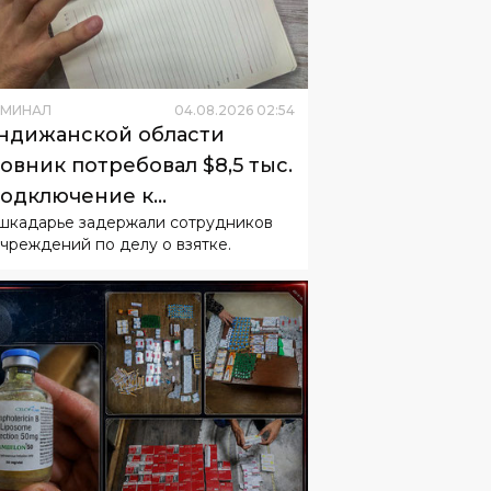
ИМИНАЛ
04
.
08
.
2026
02
:
54
ндижанской области
овник потребовал $8,5 тыс.
подключение к
шкадарье задержали сотрудников
ализации
чреждений по делу о взятке.
ИМИНАЛ
03
.
08
.
2026
04
:
43