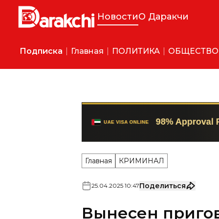
Новости
О Даракчи
Подписка
Главная
ПОЛИТИКА
ОБЩЕСТВО
Главная
КРИМИНАЛ
Поделиться
25
.
04
.
2025
10
:
47
Вынесен приго
Таджикистана, 
автомобиля в Т