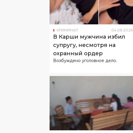
КРИМИНАЛ
04
.
08
.
2026
В Карши мужчина избил
супругу, несмотря на
охранный ордер
Возбуждено уголовное дело.
КРИМИНАЛ
03
.
08
.
2026
В Бухарской области выяв
подпольную худжру с