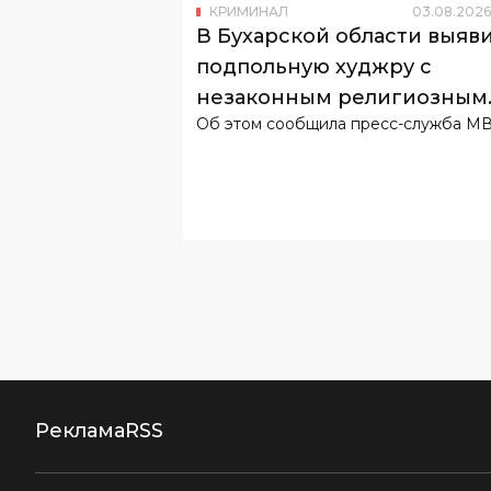
незаконным религиозным
Об этом сообщила пресс-служба М
обучением детей
Реклама
RSS