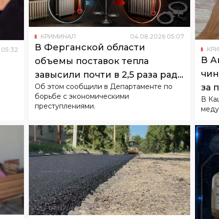
В Ферганской области
КР
05
:
32
В А
объемы поставок тепла
чин
завысили почти в 2,5 раза ради
Об этом сообщили в Департаменте по
за 
субсидий
борьбе с экономическими
В Ка
кан
преступлениями.
меду
05
:
45
КРИМИНАЛ
03
.
08
.
2026
05
:
40
или
В Джизакской и Ташкентской
областях выявили хищения
КР