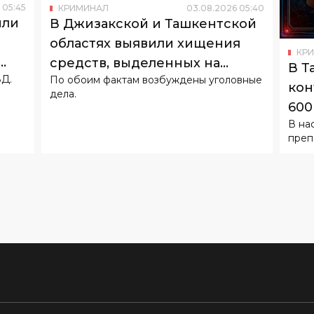
средств, выделенных на
В Т
ВД.
По обоим фактам возбуждены уголовные
ремонт дорог
кон
дела.
600
В на
Рос
преп