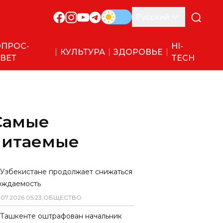
Русский
ПРОС-
HI-
КУЛЬТУРА
ЗДОРОВЬЕ
ВЕТ
TECH
Самые
читаемые
 Узбекистане продолжает снижаться
ождаемость
.
07
.
2026
05
:
23
,
ОБЩЕСТВО
 Ташкенте оштрафован начальник