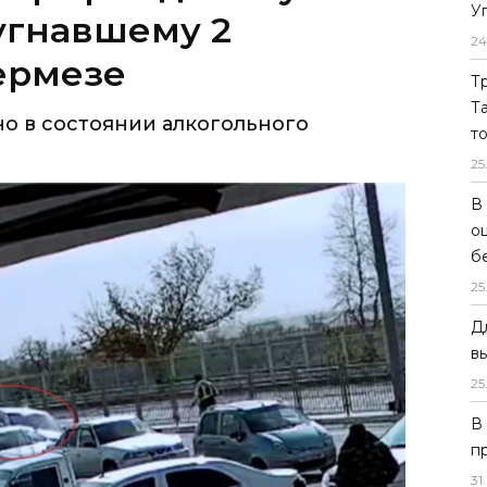
У
о в состоянии алкогольного
24
Т
Т
т
25
В
о
б
25
Д
в
25
В
п
31
.