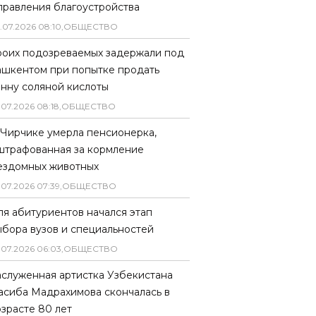
правления благоустройства
.
07
.
2026
08
:
10
,
ОБЩЕСТВО
роих подозреваемых задержали под
ашкентом при попытке продать
онну соляной кислоты
.
07
.
2026
08
:
18
,
ОБЩЕСТВО
 Чирчике умерла пенсионерка,
штрафованная за кормление
ездомных животных
.
07
.
2026
07
:
39
,
ОБЩЕСТВО
ля абитуриентов начался этап
ыбора вузов и специальностей
.
07
.
2026
06
:
03
,
ОБЩЕСТВО
аслуженная артистка Узбекистана
асиба Мадрахимова скончалась в
озрасте 80 лет