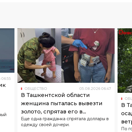
6
06
:
55
ик
ОБЩЕСТВО
05
.
08
.
2026
06
:
47
о
В Ташкентской области
ОБ
женщина пыталась вывезти
В Т
золото, спрятав его в
оса
ный
Еще одна гражданка спрятала доллары в
подгузнике ребенка
вет
одежду своей дочери.
По г