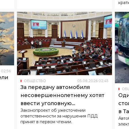
крат
02
:
56
ели
ОБЩЕСТВО
05
.
08
.
2026
02
:
45
За передачу автомобиля
ОБ
Оди
несовершеннолетнему хотят
сто
ввести уголовную
Законопроект об ужесточении
в Т
ответственность
ответственности за нарушения ПДД
Авто
принят в первом чтении.
элек