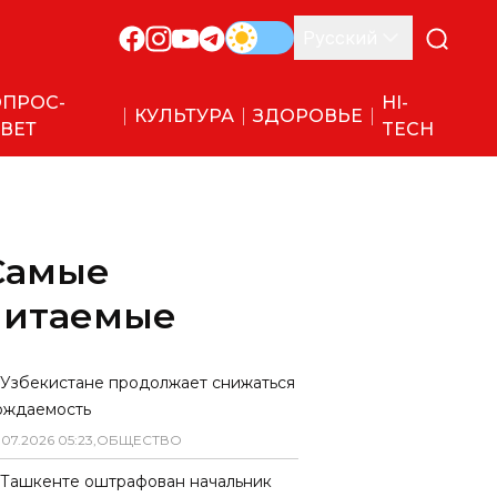
Русский
ПРОС-
HI-
КУЛЬТУРА
ЗДОРОВЬЕ
ВЕТ
TECH
Самые
читаемые
 Узбекистане продолжает снижаться
ождаемость
.
07
.
2026
05
:
23
,
ОБЩЕСТВО
 Ташкенте оштрафован начальник