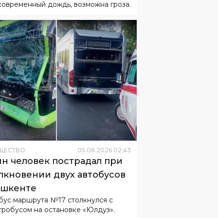
ковременный дождь, возможна гроза.
ЩЕСТВО
05
.
08
.
2026
02
:
43
н человек пострадал при
лкновении двух автобусов
ашкенте
бус маршрута №17 столкнулся с
тробусом на остановке «Юлдуз».