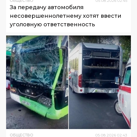
ОБЩЕСТВО
05
.
08
.
2026
02
:
45
За передачу автомобиля
несовершеннолетнему хотят ввести
уголовную ответственность
ОБЩЕСТВО
05
.
08
.
2026
02
:
43