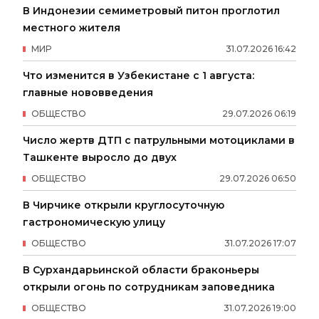
В Индонезии семиметровый питон проглотил
местного жителя
МИР
31
.
07
.
2026
16
:
42
Что изменится в Узбекистане с 1 августа:
главные нововведения
ОБЩЕСТВО
29
.
07
.
2026
06
:
19
Число жертв ДТП с патрульными мотоциклами в
Ташкенте выросло до двух
ОБЩЕСТВО
29
.
07
.
2026
06
:
50
В Чирчике открыли круглосуточную
гастрономическую улицу
ОБЩЕСТВО
31
.
07
.
2026
17
:
07
В Сурхандарьинской области браконьеры
открыли огонь по сотрудникам заповедника
ОБЩЕСТВО
31
.
07
.
2026
19
:
00