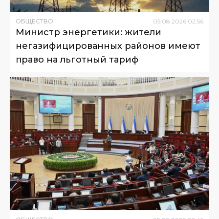
ОБЩЕСТВО
05
.
08
.
2026
02
:
56
Министр энергетики: жители
негазифицированных районов имеют
право на льготный тариф