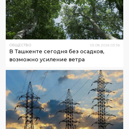
ОБЩЕСТВО
05
.
08
.
2026
03
:
36
В Ташкенте сегодня без осадков,
возможно усиление ветра