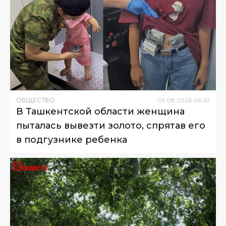
ОБЩЕСТВО
05
.
08
.
2026
06
:
47
В Ташкентской области женщина
пыталась вывезти золото, спрятав его
в подгузнике ребенка