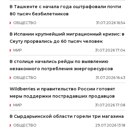
В Ташкенте с начала года оштрафовали почти
80 тысяч безбилетников
ОБЩЕСТВО
31
.
07
.
2026
16
:
54
В Испании крупнейший миграционный кризис: в
Сеуту прорвались до 60 тысяч человек
МИР
31
.
07
.
2026
17
:
04
В столице начались рейды по выявлению
незаконного потребления энергоресурсов
ОБЩЕСТВО
31
.
07
.
2026
16
:
43
Wildberries и правительство России готовят
меры поддержки пострадавших продавцов
МИР
31
.
07
.
2026
17
:
08
В Сырдарьинской области горели три магазина
ОБЩЕСТВО
29
.
07
.
2026
13
:
18