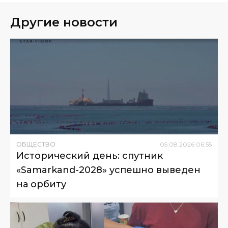
Другие новости
ОБЩЕСТВО
05
.
08
.
2026
06
:
55
Исторический день: спутник
«Samarkand-2028» успешно выведен
на орбиту