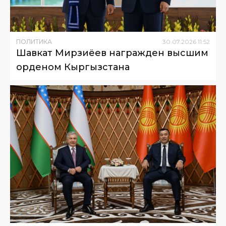
ПОЛИТИКА
30
.
07
.
2026
11
:
52
Шавкат Мирзиёев награжден высшим
орденом Кыргызстана