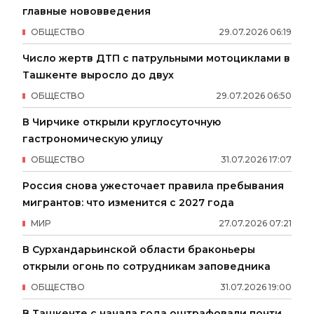
главные нововведения
ОБЩЕСТВО
29
.
07
.
2026
06
:
19
Число жертв ДТП с патрульными мотоциклами в
Ташкенте выросло до двух
ОБЩЕСТВО
29
.
07
.
2026
06
:
50
В Чирчике открыли круглосуточную
гастрономическую улицу
ОБЩЕСТВО
31
.
07
.
2026
17
:
07
Россия снова ужесточает правила пребывания
мигрантов: что изменится с 2027 года
МИР
27
.
07
.
2026
07
:
21
В Сурхандарьинской области браконьеры
открыли огонь по сотрудникам заповедника
ОБЩЕСТВО
31
.
07
.
2026
19
:
00
В Ташкенте с начала года оштрафовали почти