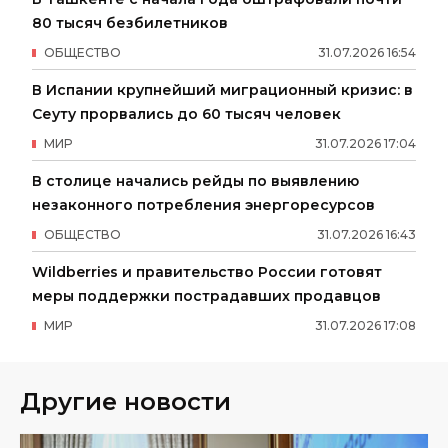
80 тысяч безбилетников
ОБЩЕСТВО
31
.
07
.
2026
16
:
54
В Испании крупнейший миграционный кризис: в
Сеуту прорвались до 60 тысяч человек
МИР
31
.
07
.
2026
17
:
04
В столице начались рейды по выявлению
незаконного потребления энергоресурсов
ОБЩЕСТВО
31
.
07
.
2026
16
:
43
Wildberries и правительство России готовят
меры поддержки пострадавших продавцов
МИР
31
.
07
.
2026
17
:
08
Другие новости