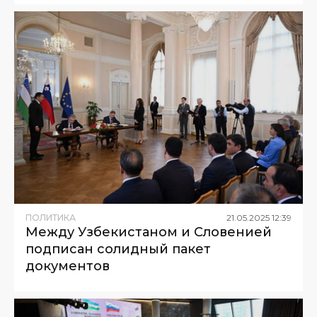
ПОЛИТИКА
21
.
05
.
2025
12
:
39
Между Узбекистаном и Словенией
подписан солидный пакет
документов