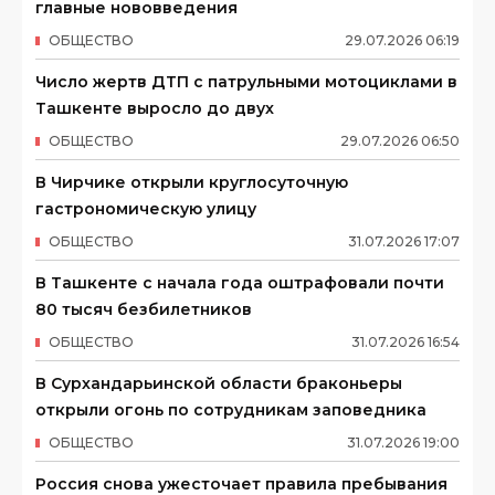
главные нововведения
ОБЩЕСТВО
29
.
07
.
2026
06
:
19
Число жертв ДТП с патрульными мотоциклами в
Ташкенте выросло до двух
ОБЩЕСТВО
29
.
07
.
2026
06
:
50
В Чирчике открыли круглосуточную
гастрономическую улицу
ОБЩЕСТВО
31
.
07
.
2026
17
:
07
В Ташкенте с начала года оштрафовали почти
80 тысяч безбилетников
ОБЩЕСТВО
31
.
07
.
2026
16
:
54
В Сурхандарьинской области браконьеры
открыли огонь по сотрудникам заповедника
ОБЩЕСТВО
31
.
07
.
2026
19
:
00
Россия снова ужесточает правила пребывания