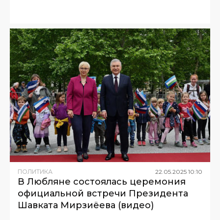
ПОЛИТИКА
22
.
05
.
2025
10
:
10
В Любляне состоялась церемония
официальной встречи Президента
Шавката Мирзиёева (видео)