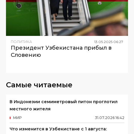
ПОЛИТИКА
13
.
05
.
2025
06
:
27
Президент Узбекистана прибыл в
Словению
Самые читаемые
В Индонезии семиметровый питон проглотил
местного жителя
МИР
31
.
07
.
2026
16
:
42
Что изменится в Узбекистане с 1 августа: