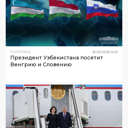
ПОЛИТИКА
16
.
05
.
2025
14
:
51
Президент Узбекистана посетит
Венгрию и Словению