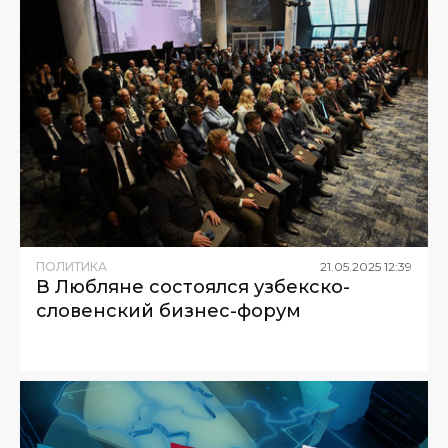
ПОЛИТИКА
21
.
05
.
2025
12
:
39
В Любляне состоялся узбекско-
словенский бизнес-форум