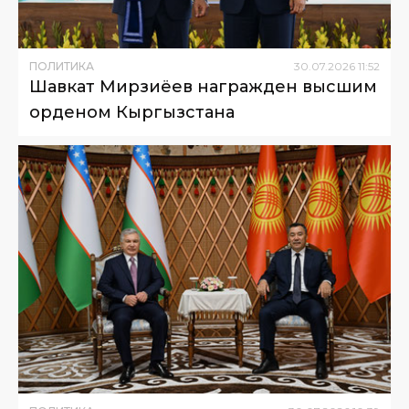
ПОЛИТИКА
30
.
07
.
2026
11
:
52
Шавкат Мирзиёев награжден высшим
орденом Кыргызстана