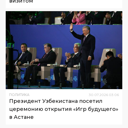
визитом
ПОЛИТИКА
30
.
07
.
2026
03
:
06
Президент Узбекистана посетил
церемонию открытия «Игр будущего»
в Астане