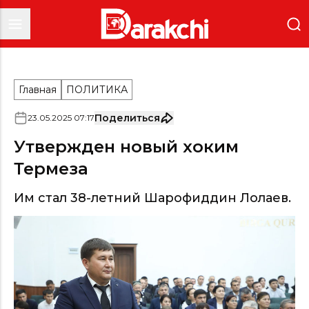
Главная
ПОЛИТИКА
Поделиться
23
.
05
.
2025
07
:
17
Утвержден новый хоким
Термеза
Им стал 38-летний Шарофиддин Лолаев.