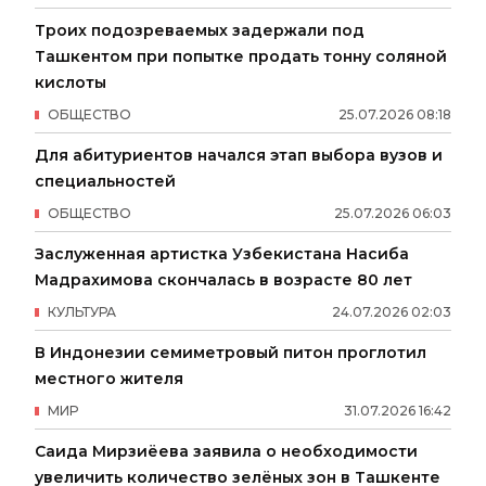
Троих подозреваемых задержали под
Ташкентом при попытке продать тонну соляной
кислоты
ОБЩЕСТВО
25
.
07
.
2026
08
:
18
Для абитуриентов начался этап выбора вузов и
специальностей
ОБЩЕСТВО
25
.
07
.
2026
06
:
03
Заслуженная артистка Узбекистана Насиба
Мадрахимова скончалась в возрасте 80 лет
КУЛЬТУРА
24
.
07
.
2026
02
:
03
В Индонезии семиметровый питон проглотил
местного жителя
МИР
31
.
07
.
2026
16
:
42
Саида Мирзиёева заявила о необходимости
увеличить количество зелёных зон в Ташкенте