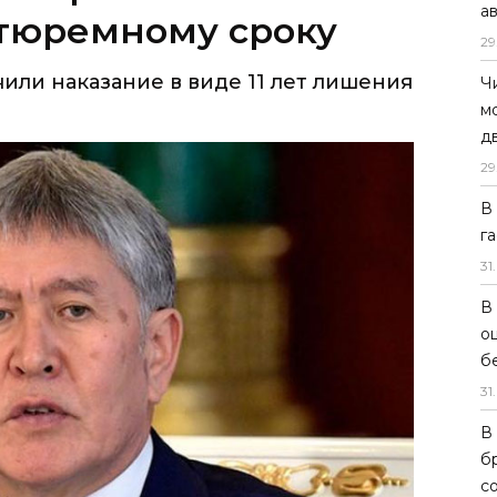
а
 тюремному сроку
29
или наказание в виде 11 лет лишения
Ч
м
д
29
В
г
31
.
В
о
б
31
.
В
б
с