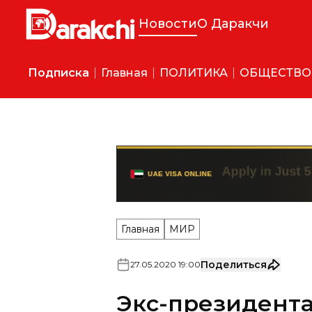
Новости
О Даракчи
Подписка
Главная
ПОЛИТИКА
ОБЩЕСТВО
Главная
МИР
Поделиться
27
.
05
.
2020
19
:
00
Экс-президента