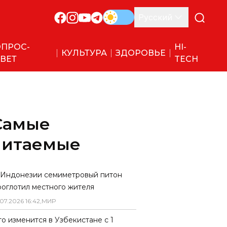
Русский
ПРОС-
HI-
КУЛЬТУРА
ЗДОРОВЬЕ
ВЕТ
TECH
Самые
читаемые
 Индонезии семиметровый питон
роглотил местного жителя
07
.
2026
16
:
42
,
МИР
то изменится в Узбекистане с 1