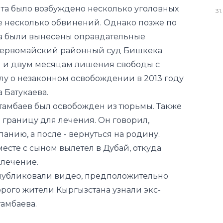
та было возбуждено
несколько уголовных
31
.
е несколько обвинений. Однако позже по
а были
вынесены оправдательные
Первомайский районный суд Бишкека
ам и двум месяцам лишения свободы с
у о незаконном освобождении в 2013 году
 Батукаева.
тамбаев
был освобожден из тюрьмы. Также
 границу для лечения. Он говорил,
анию, а после - вернуться на родину.
месте с сыном
вылетел в Дубай, откуда
 лечение.
публиковали видео,
предположительно
орого жители Кыргызстана узнали экс-
амбаева.