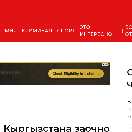
ЭТО
ВО
МИР
КРИМИНАЛ
СПОРТ
ИНТЕРЕСНО
ОТ
В
п
31
.
 Кыргызстана заочно
Ч