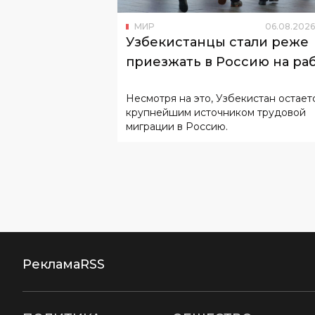
МИР
06
.
08
.
2026
Узбекистанцы стали реже
приезжать в Россию на ра
Несмотря на это, Узбекистан остает
крупнейшим источником трудовой
миграции в Россию.
Реклама
RSS