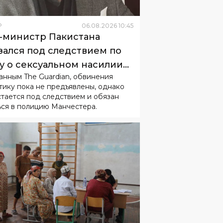
Р
06
.
08
.
2026
10
:
45
-министр Пакистана
зался под следствием по
у о сексуальном насилии
анным The Guardian, обвинения
 детьми
тику пока не предъявлены, однако
стается под следствием и обязан
ься в полицию Манчестера.