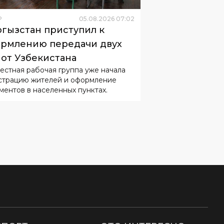
Р
05
.
08
.
2026
07
:
02
гызстан приступил к
рмлению передачи двух
 от Узбекистана
естная рабочая группа уже начала
страцию жителей и оформление
ментов в населенных пунктах.