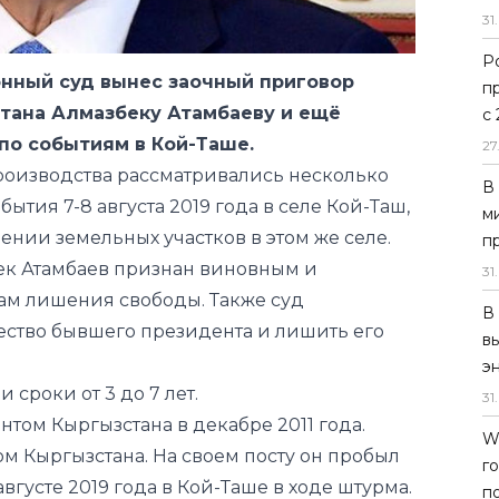
31
.
Р
нный суд вынес заочный приговор
п
тана Алмазбеку Атамбаеву и ещё
с
по событиям в Кой-Таше.
27
производства рассматривались несколько
В
ытия 7-8 августа 2019 года в селе Кой-Таш,
м
ении земельных участков в этом же селе.
п
ек Атамбаев признан виновным и
31
.
цам лишения свободы. Также суд
В
ство бывшего президента и лишить его
в
э
сроки от 3 до 7 лет.
31
.
нтом Кыргызстана в декабре 2011 года.
W
м Кыргызстана. На своем посту он пробыл
г
августе 2019 года в Кой-Таше в ходе штурма.
п