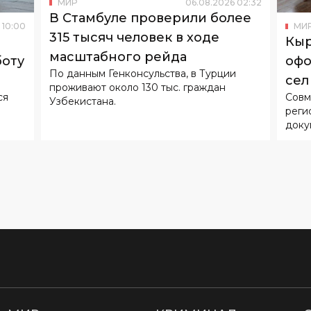
МИР
06
.
08
.
2026
02
:
32
В Стамбуле проверили более
10
:
00
МИ
315 тысяч человек в ходе
Кыр
масштабного рейда
боту
офо
По данным Генконсульства, в Турции
сел
проживают около 130 тыс. граждан
ся
Совм
Узбекистана.
реги
доку