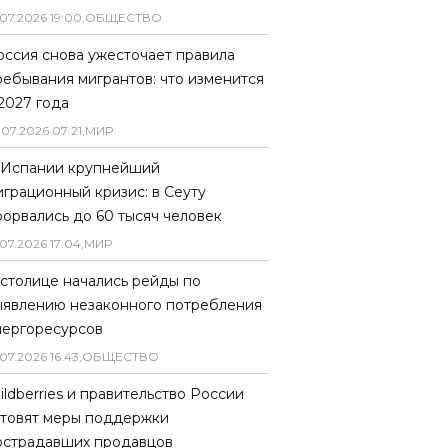
07
.
2026
19
:
00
,
ОБЩЕСТВО
оссия снова ужесточает правила
ребывания мигрантов: что изменится
 2027 года
.
07
.
2026
07
:
21
,
МИР
 Испании крупнейший
играционный кризис: в Сеуту
рорвались до 60 тысяч человек
07
.
2026
17
:
04
,
МИР
 столице начались рейды по
ыявлению незаконного потребления
нергоресурсов
07
.
2026
16
:
43
,
ОБЩЕСТВО
ildberries и правительство России
отовят меры поддержки
острадавших продавцов