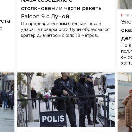
столкновении части ракеты
МИ
Falcon 9 с Луной
уста
Экс
По предварительным оценкам, после
не
удара на поверхности Луны образовался
ока
кратер диаметром около 18 метров.
дел
По д
над
поли
он о
явит