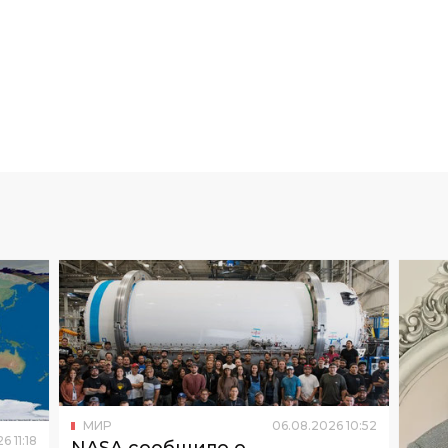
МИР
06
.
08
.
2026
10
:
52
26
11
:
18
NASA сообщило о