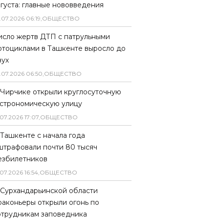
вгуста: главные нововведения
.
07
.
2026
06
:
19
,
ОБЩЕСТВО
исло жертв ДТП с патрульными
отоциклами в Ташкенте выросло до
вух
.
07
.
2026
06
:
50
,
ОБЩЕСТВО
 Чирчике открыли круглосуточную
астрономическую улицу
07
.
2026
17
:
07
,
ОБЩЕСТВО
 Ташкенте с начала года
штрафовали почти 80 тысяч
езбилетников
07
.
2026
16
:
54
,
ОБЩЕСТВО
 Сурхандарьинской области
раконьеры открыли огонь по
отрудникам заповедника