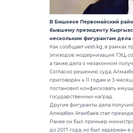
В Бишкеке Первомайский райо
бывшему президенту Кыргызс
нескольким фигурантам дела 
Как сообщает
vesti.kg
, в рамках 
эпизодов: модернизация ТЭЦ, соб
а также дела о незаконном получ
Согласно решению суда, Алмазб
приговорён к 11 годам и 3 меся
постановил конфисковать имуще
государственных наград.
Другие фигуранты дела получили 
Алмазбек Атамбаев
стал президе
Ранее он был премьер-министро
до 2017 года, но был задержан в 