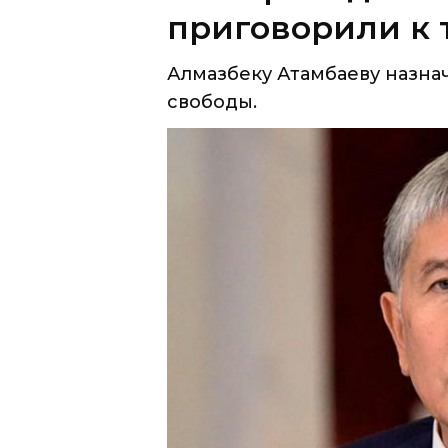
приговорили к
Алмазбеку Атамбаеву назнач
свободы.